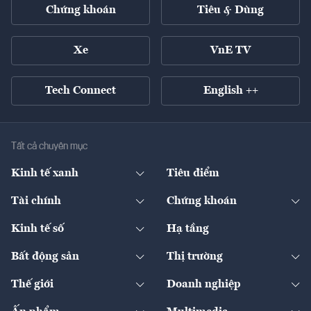
Chứng khoán
Tiêu & Dùng
Xe
VnE TV
Tech Connect
English ++
Tất cả chuyên mục
Kinh tế xanh
Tiêu điểm
Chuyển động xanh
Tài chính
Chứng khoán
Pháp lý
Ngân hàng
Doanh nghiệp niêm yết
Kinh tế số
Hạ tầng
Thương hiệu xanh
Thị trường vốn
Thị trường
Sản phẩm - Thị trường
Bất động sản
Thị trường
Diễn đàn
Thuế
Đầu tư
Tài sản số
Chính sách
Xuất nhập khẩu
Thế giới
Doanh nghiệp
Bảo hiểm
Quốc tế
Dịch vụ số
Thị trường
Khung pháp lý
Kinh tế
Chuyển động