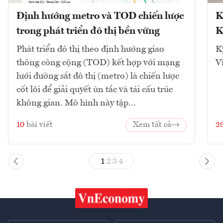
Định hướng metro và TOD chiến lược
K
trong phát triển đô thị bền vững
K
Phát triển đô thị theo định hướng giao
K
thông công cộng (TOD) kết hợp với mạng
V
lưới đường sắt đô thị (metro) là chiến lược
cốt lõi để giải quyết ùn tắc và tái cấu trúc
không gian. Mô hình này tập...
10
bài viết
Xem tất cả
2
1
2
3
4