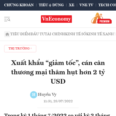
CHỨNG KHOÁN
TIÊU & DÙNG
XE
VNE TV
TECH CO
TIÊU ĐIỂM
ĐẦU TƯ
TÀI CHÍNH
KINH TẾ SỐ
KINH TẾ XANH
THỊ TRƯỜNG
Xuất khẩu “giảm tốc”, cán cân
thương mại thâm hụt hơn 2 tỷ
USD
Huyền Vy
H
11:31, 28/07/2022
Trong kỳ 1 tháng 7/2022 so với kỳ 2 tháng