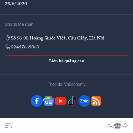
26/6/2020
Liên hệ tòa soạn
Số 96-98 Hoàng Quốc Việt, Cầu Giấy, Hà Nội
02437552050
Liên hệ quảng cáo
Theo dõi VnEconomy
Đặt mua ấn phẩm