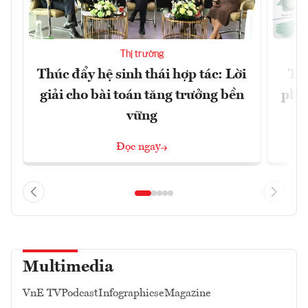
Thị trường
Thúc đẩy hệ sinh thái hợp tác: Lời
TP.
giải cho bài toán tăng trưởng bền
phẩ
vững
Đọc ngay
Multimedia
VnE TV
Podcast
Infographics
eMagazine