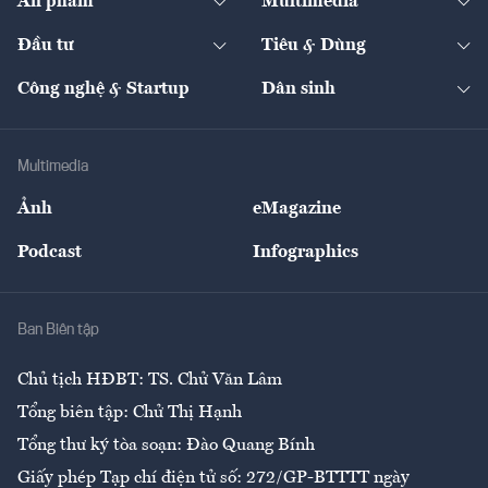
Ấn phẩm
Multimedia
Khung pháp lý
Start-up
Dự án
Công nghiệp
Chuyển động 24h
Đối thoại
The Guide
Video
Đầu tư
Tiêu & Dùng
Quản trị số
Cafe BĐS
Thị trường
Kinh doanh
Kết nối
Tạp chí kinh tế Việt Nam
eMagazine
Nhà đầu tư
Du lịch
Công nghệ & Startup
Dân sinh
Tư vấn
Nông sản
Doanh nhân
Tư vấn Tiêu & Dùng
Infographics
Hạ tầng
Sức khỏe
Khung pháp lý
Doanh nghiệp
Địa phương
Thị trường
Bảo hiểm
Multimedia
Sự kiện
Nhân lực
Ảnh
eMagazine
Đẹp +
An sinh
Podcast
Infographics
Giải trí
Y tế
Nhà
Ban Biên tập
Ẩm thực
Chủ tịch HĐBT: TS. Chử Văn Lâm
Tổng biên tập: Chử Thị Hạnh
Tổng thư ký tòa soạn: Đào Quang Bính
Giấy phép Tạp chí điện tử số: 272/GP-BTTTT ngày