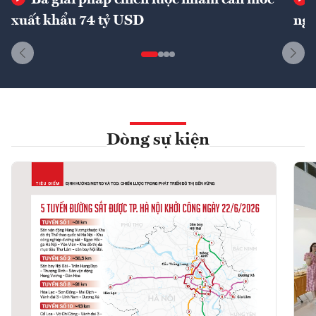
Ba giải pháp chiến lược nhằm cán mốc
xuất khẩu 74 tỷ USD
ngu
Dòng sự kiện