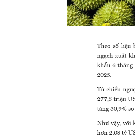
Theo số liệu
ngạch xuất kh
khẩu 6 tháng
2025.
Từ chiều ngư
277,5 triệu U
tăng 30,9% so
Như vậy, với 
hơn 2,08 tỷ U