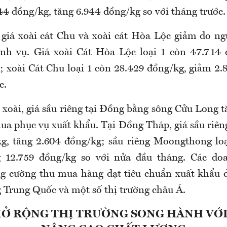
44 đồng/kg, tăng 6.944 đồng/kg so với tháng trước.
 giá xoài cát Chu và xoài cát Hòa Lộc giảm do n
nh vụ. Giá xoài Cát Hòa Lộc loại 1 còn 47.714 
; xoài Cát Chu loại 1 còn 28.429 đồng/kg, giảm 2.
c.
 xoài, giá sầu riêng tại Đồng bằng sông Cửu Long t
a phục vụ xuất khẩu. Tại Đồng Tháp, giá sầu riêng
g, tăng 2.604 đồng/kg; sầu riêng Moongthong loạ
g 12.759 đồng/kg so với nửa đầu tháng. Các do
ng cường thu mua hàng đạt tiêu chuẩn xuất khẩu 
 Trung Quốc và một số thị trường châu Á.
MỞ RỘNG THỊ TRƯỜNG SONG HÀNH VỚI