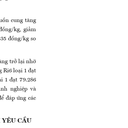
guồn cung tăng
đồng/kg, giảm
835 đồng/kg so
ăng trở lại nhờ
 Ri6 loại 1 đạt
i 1 đạt 79.286
anh nghiệp và
để đáp ứng các
 YÊU CẦU