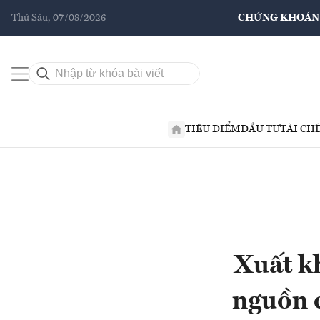
Thứ Sáu, 07/08/2026
CHỨNG KHOÁN
TIÊU ĐIỂM
ĐẦU TƯ
TÀI CH
Xuất k
nguồn c