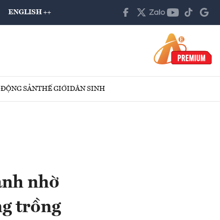
ENGLISH ++
 ĐỘNG SẢN
THẾ GIỚI
DÂN SINH
ạnh nhờ
ng trồng