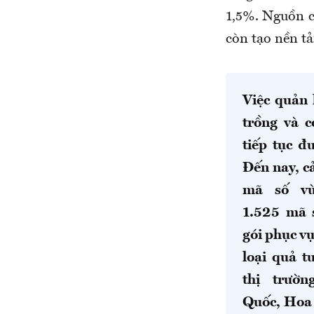
1,5%. Nguồn c
còn tạo nền t
Việc quản 
trồng và c
tiếp tục đ
Đến nay, c
mã số vù
1.525 mã 
gói phục v
loại quả t
thị trườ
Quốc, Hoa 