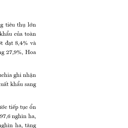
g tiêu thụ lớn
 khẩu
của toàn
t đạt 8,4% và
ăng 27,9%, Hoa
uchia ghi nhận
xuất khẩu sang
ớc tiếp tục ổn
697,6 nghìn ha,
nghìn ha, tăng