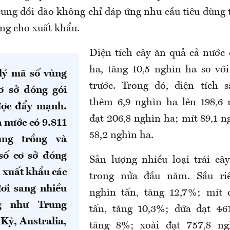
ung dồi dào không chỉ đáp ứng nhu cầu tiêu dùng
ảng cho xuất khẩu.
Diện tích cây ăn quả cả nước đ
ha, tăng 10,5 nghìn ha so vớ
lý mã số vùng
trước. Trong đó, diện tích s
ơ sở đóng gói
thêm 6,9 nghìn ha lên 198,6 
ược đẩy mạnh.
đạt 206,8 nghìn ha; mít 89,1 n
ả nước có 9.811
58,2 nghìn ha.
ng trồng và
số cơ sở đóng
Sản lượng nhiều loại trái cây
ụ xuất khẩu các
trong nửa đầu năm. Sầu riê
ươi sang nhiều
nghìn tấn, tăng 12,7%; mít 
ng như Trung
tấn, tăng 10,3%; dứa đạt 461
Kỳ, Australia,
tăng 8%; xoài đạt 757,8 ng