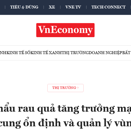
TIÊU & DÙNG
XE
VNE TV
TECH CONNECT
ÍNH
KINH TẾ SỐ
KINH TẾ XANH
THỊ TRƯỜNG
DOANH NGHIỆP
BẤT
THỊ TRƯỜNG
hẩu rau quả tăng trưởng m
ung ổn định và quản lý vù