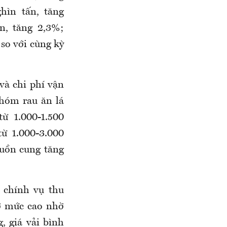
hìn tấn, tăng
n, tăng 2,3%
;
so với cùng kỳ
và chi phí vận
nhóm rau ăn lá
ừ 1.000-1.500
từ 1.000-3.000
guồn cung tăng
o chính vụ thu
 ở mức cao nhờ
, giá vải bình