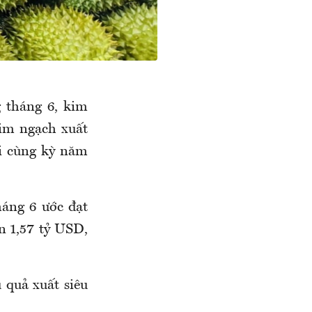
g
tháng 6, kim
kim ngạch xuất
i cùng kỳ năm
áng 6 ước đạt
n 1,57 tỷ USD,
 quả xuất siêu