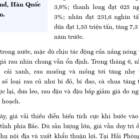
nd, Hàn Quốc
3,8%; thanh long đạt 625 ng
n.
3%; nhãn đạt 231,6 nghìn tấ
d
ừa đạt 1,33 triệu tấn, tăng 7,3
năm trước.
 trong nước, mặc dù chịu tác động của nắng nóng 
giá rau nhìn chung vẫn ổn định. Trong tháng 6, 
, cải xanh, rau muống và mồng tơi tăng nhẹ t
số loại rau củ như bí đỏ, bí đao, cà chua tăng 
c lại, dưa leo, rau đậu và đậu bắp giảm giá do n
 hoạch.
cây, giá vải thiều diễn biến tích cực khi bước và
 tỉnh phía Bắc. Dù sản lượng lớn, giá vẫn duy trì
thụ nội địa và xuất khẩu thuận lợi. Tại Hải Phòng