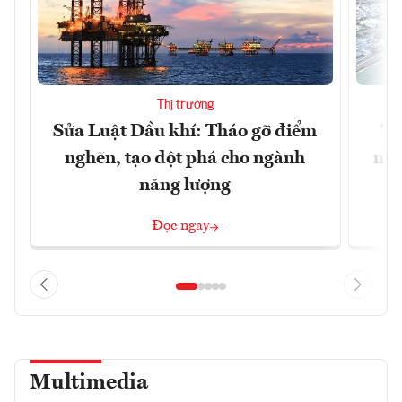
Thị trường
Sửa Luật Dầu khí: Tháo gỡ điểm
"H
nghẽn, tạo đột phá cho ngành
nhì
năng lượng
Đọc ngay
Multimedia