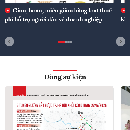
Giãn, hoãn, miễn giảm hàng loạt thuế
phí hỗ trợ người dân và doanh nghiệp
kin
Dòng sự kiện