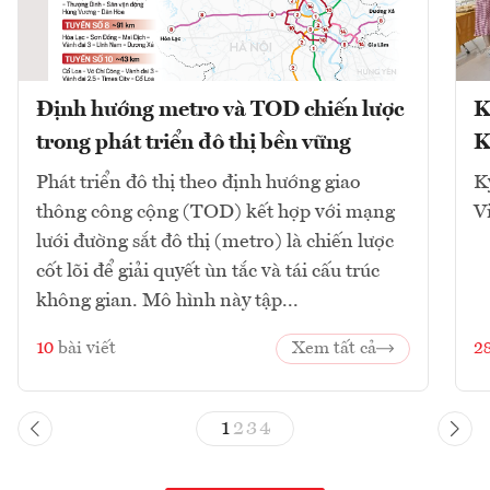
Định hướng metro và TOD chiến lược
K
trong phát triển đô thị bền vững
K
Phát triển đô thị theo định hướng giao
K
thông công cộng (TOD) kết hợp với mạng
V
lưới đường sắt đô thị (metro) là chiến lược
cốt lõi để giải quyết ùn tắc và tái cấu trúc
không gian. Mô hình này tập...
10
bài viết
Xem tất cả
2
1
2
3
4