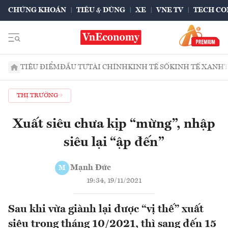
CHỨNG KHOÁN
TIÊU & DÙNG
XE
VNE TV
TECH CO
TIÊU ĐIỂM
ĐẦU TƯ
TÀI CHÍNH
KINH TẾ SỐ
KINH TẾ XANH
THỊ TRƯỜNG
Xuất siêu chưa kịp “mừng”, nhập
siêu lại “ập đến”
Mạnh Đức
M
19:34, 19/11/2021
Sau khi vừa giành lại được “vị thế” xuất
siêu trong tháng 10/2021, thì sang đến 15