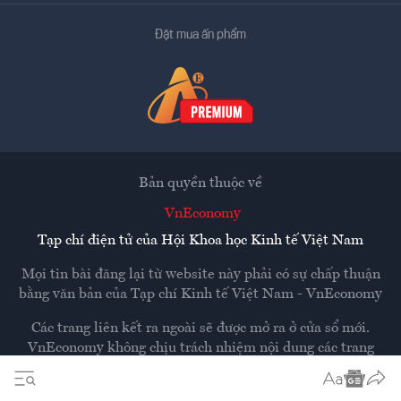
Đặt mua ấn phẩm
Bản quyền thuộc về
VnEconomy
Tạp chí điện tử của Hội Khoa học Kinh tế Việt Nam
Mọi tin bài đăng lại từ website này phải có sự chấp thuận
bằng văn bản của
Tạp chí Kinh tế Việt Nam - VnEconomy
Các trang liên kết ra ngoài sẽ được mở ra ở cửa sổ mới.
VnEconomy không chịu trách nhiệm nội dung các trang
ngoài.