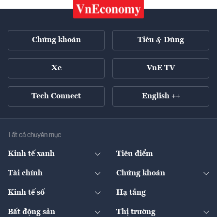
Chứng khoán
Tiêu & Dùng
Xe
VnE TV
Tech Connect
English ++
Tất cả chuyên mục
Kinh tế xanh
Tiêu điểm
Chuyển động xanh
Tài chính
Chứng khoán
Pháp lý
Ngân hàng
Doanh nghiệp niêm yết
Kinh tế số
Hạ tầng
Thương hiệu xanh
Thị trường vốn
Thị trường
Sản phẩm - Thị trường
Bất động sản
Thị trường