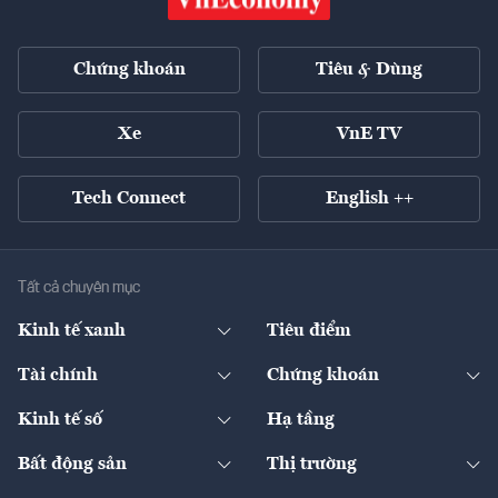
Chứng khoán
Tiêu & Dùng
Xe
VnE TV
Tech Connect
English ++
Tất cả chuyên mục
Kinh tế xanh
Tiêu điểm
Chuyển động xanh
Tài chính
Chứng khoán
Pháp lý
Ngân hàng
Doanh nghiệp niêm yết
Kinh tế số
Hạ tầng
Thương hiệu xanh
Thị trường vốn
Thị trường
Sản phẩm - Thị trường
Bất động sản
Thị trường
Diễn đàn
Thuế
Đầu tư
Tài sản số
Chính sách
Xuất nhập khẩu