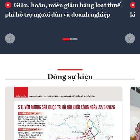
Giãn, hoãn, miễn giảm hàng loạt thuế
phí hỗ trợ người dân và doanh nghiệp
kin
Dòng sự kiện