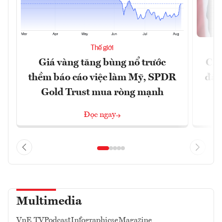
Thế giới
Giá vàng tăng bùng nổ trước
Chí
thềm báo cáo việc làm Mỹ, SPDR
đã 
Gold Trust mua ròng mạnh
Đọc ngay
Multimedia
VnE TV
Podcast
Infographics
eMagazine