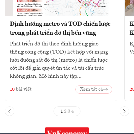
Định hướng metro và TOD chiến lược
K
trong phát triển đô thị bền vững
K
Phát triển đô thị theo định hướng giao
K
thông công cộng (TOD) kết hợp với mạng
V
lưới đường sắt đô thị (metro) là chiến lược
cốt lõi để giải quyết ùn tắc và tái cấu trúc
không gian. Mô hình này tập...
10
bài viết
Xem tất cả
2
1
2
3
4