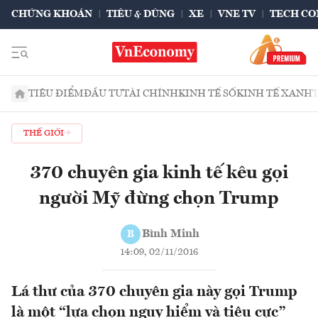
CHỨNG KHOÁN
TIÊU & DÙNG
XE
VNE TV
TECH CO
TIÊU ĐIỂM
ĐẦU TƯ
TÀI CHÍNH
KINH TẾ SỐ
KINH TẾ XANH
THẾ GIỚI
370 chuyên gia kinh tế kêu gọi
người Mỹ đừng chọn Trump
Bình Minh
B
14:09, 02/11/2016
Lá thư của 370 chuyên gia này gọi Trump
là một “lựa chọn nguy hiểm và tiêu cực”