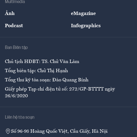
Multimedia
Sự kiện
Nhân lực
Ảnh
eMagazine
Đẹp +
An sinh
Podcast
Infographics
Giải trí
Y tế
Nhà
Ban Biên tập
Ẩm thực
Chủ tịch HĐBT: TS. Chử Văn Lâm
Tổng biên tập: Chử Thị Hạnh
Tổng thư ký tòa soạn: Đào Quang Bính
Giấy phép Tạp chí điện tử số: 272/GP-BTTTT ngày
26/6/2020
Liên hệ tòa soạn
Số 96-98 Hoàng Quốc Việt, Cầu Giấy, Hà Nội