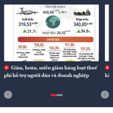
Giãn, hoãn, miễn giảm hàng loạt thuế
phí hỗ trợ người dân và doanh nghiệp
kin