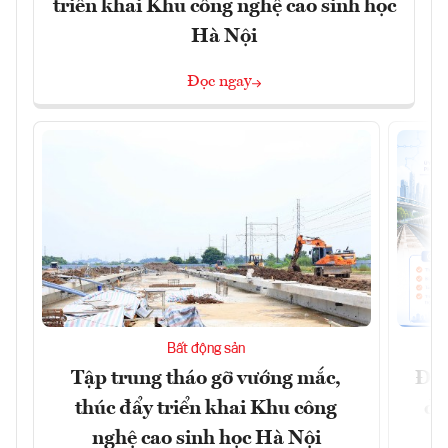
triển khai Khu công nghệ cao sinh học
Hà Nội
Đọc ngay
Bất động sản
Tập trung tháo gỡ vướng mắc,
Đồn
thúc đẩy triển khai Khu công
dự
nghệ cao sinh học Hà Nội