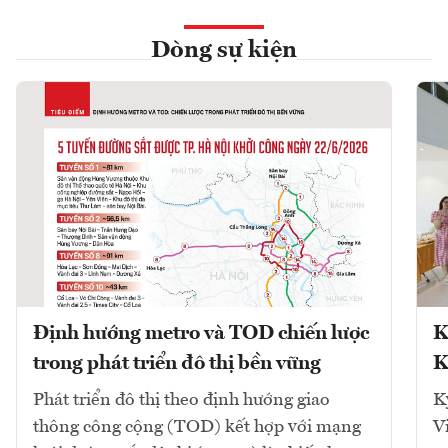
Dòng sự kiện
Định hướng metro và TOD chiến lược
K
trong phát triển đô thị bền vững
K
Phát triển đô thị theo định hướng giao
K
thông công cộng (TOD) kết hợp với mạng
V