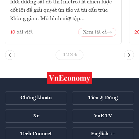
lưới đường sắt đô thị (metro) là chiến lược
cốt lõi để giải quyết ùn tắc và tái cấu trúc
không gian. Mô hình này tập...
10
bài viết
Xem tất cả
2
1
2
3
4
Chứng khoán
Tiêu & Dùng
Xe
VnE TV
Tech Connect
English ++