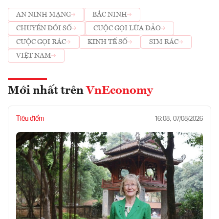
AN NINH MẠNG
BẮC NINH
CHUYỂN ĐỔI SỐ
CUỘC GỌI LỪA ĐẢO
CUỘC GỌI RÁC
KINH TẾ SỐ
SIM RÁC
VIỆT NAM
Mới nhất trên
VnEconomy
Tiêu điểm
16:08, 07/08/2026