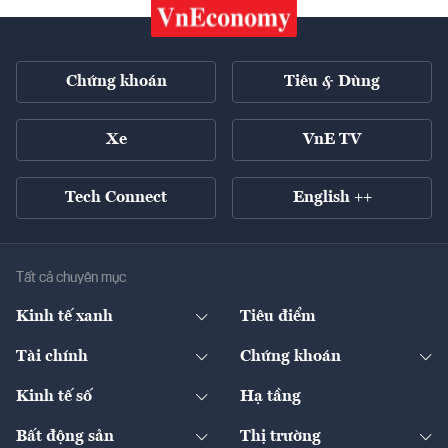
Chứng khoán
Tiêu & Dùng
Xe
VnE TV
Tech Connect
English ++
Tất cả chuyên mục
Kinh tế xanh
Tiêu điểm
Chuyển động xanh
Tài chính
Chứng khoán
Pháp lý
Ngân hàng
Doanh nghiệp niêm yết
Kinh tế số
Hạ tầng
Thương hiệu xanh
Thị trường vốn
Thị trường
Sản phẩm - Thị trường
Bất động sản
Thị trường
Diễn đàn