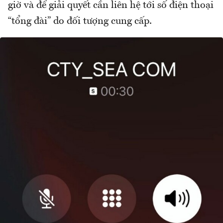
giờ và để giải quyết cần liên hệ tới số điện thoại
“tổng đài” do đối tượng cung cấp.