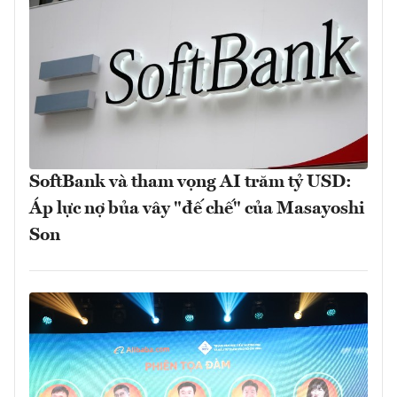
SoftBank và tham vọng AI trăm tỷ USD:
Áp lực nợ bủa vây "đế chế" của Masayoshi
Son