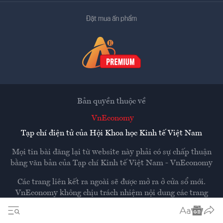
Đặt mua ấn phẩm
Bản quyền thuộc về
VnEconomy
Tạp chí điện tử của Hội Khoa học Kinh tế Việt Nam
Mọi tin bài đăng lại từ website này phải có sự chấp thuận
bằng văn bản của
Tạp chí Kinh tế Việt Nam - VnEconomy
Các trang liên kết ra ngoài sẽ được mở ra ở cửa sổ mới.
VnEconomy không chịu trách nhiệm nội dung các trang
ngoài.