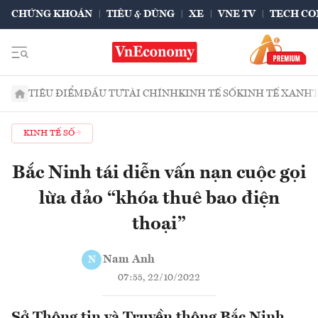
CHỨNG KHOÁN
TIÊU & DÙNG
XE
VNE TV
TECH CO
TIÊU ĐIỂM
ĐẦU TƯ
TÀI CHÍNH
KINH TẾ SỐ
KINH TẾ XANH
KINH TẾ SỐ
Bắc Ninh tái diễn vấn nạn cuộc gọi
lừa đảo “khóa thuê bao điện
thoại”
Nam Anh
N
07:55, 22/10/2022
Sở Thông tin và Truyền thông Bắc Ninh