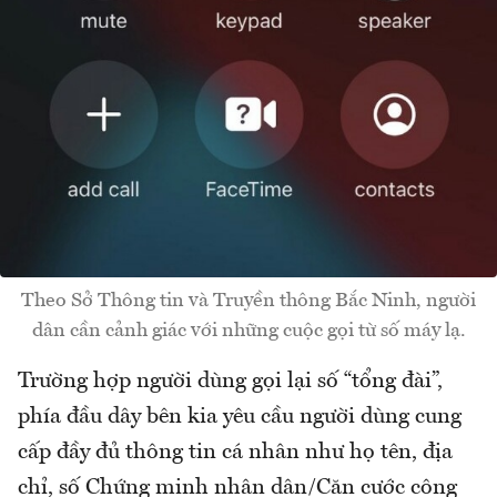
Theo Sở Thông tin và Truyền thông Bắc Ninh, người
dân cần cảnh giác với những cuộc gọi từ số máy lạ.
Trường hợp người dùng gọi lại số “tổng đài”,
phía đầu dây bên kia yêu cầu người dùng cung
cấp đầy đủ thông tin cá nhân như họ tên, địa
chỉ, số Chứng minh nhân dân/Căn cước công