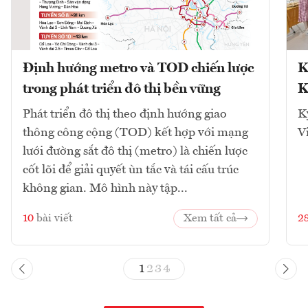
Định hướng metro và TOD chiến lược
K
trong phát triển đô thị bền vững
K
Phát triển đô thị theo định hướng giao
K
thông công cộng (TOD) kết hợp với mạng
V
lưới đường sắt đô thị (metro) là chiến lược
cốt lõi để giải quyết ùn tắc và tái cấu trúc
không gian. Mô hình này tập...
10
bài viết
Xem tất cả
2
1
2
3
4