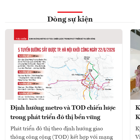
Dòng sự kiện
Định hướng metro và TOD chiến lược
K
trong phát triển đô thị bền vững
K
Phát triển đô thị theo định hướng giao
K
thông công cộng (TOD) kết hợp với mạng
V