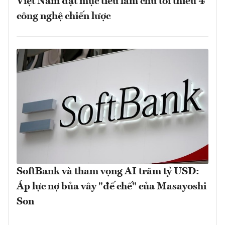
Việt Nam đặt mục tiêu làm chủ tối thiểu 4
công nghệ chiến lược
SoftBank và tham vọng AI trăm tỷ USD:
Áp lực nợ bủa vây "đế chế" của Masayoshi
Son