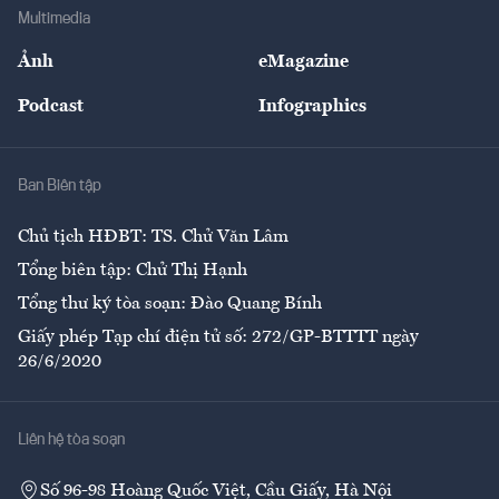
Địa phương
Thị trường
Bảo hiểm
Multimedia
Sự kiện
Nhân lực
Ảnh
eMagazine
Đẹp +
An sinh
Podcast
Infographics
Giải trí
Y tế
Nhà
Ban Biên tập
Ẩm thực
Chủ tịch HĐBT: TS. Chử Văn Lâm
Tổng biên tập: Chử Thị Hạnh
Tổng thư ký tòa soạn: Đào Quang Bính
Giấy phép Tạp chí điện tử số: 272/GP-BTTTT ngày
26/6/2020
Liên hệ tòa soạn
Số 96-98 Hoàng Quốc Việt, Cầu Giấy, Hà Nội