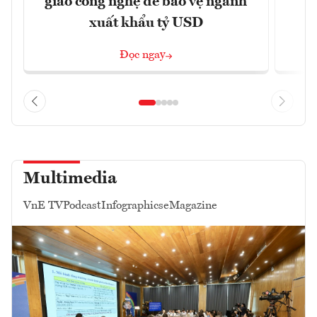
giao công nghệ để bảo vệ ngành
c
xuất khẩu tỷ USD
Đọc ngay
Multimedia
VnE TV
Podcast
Infographics
eMagazine