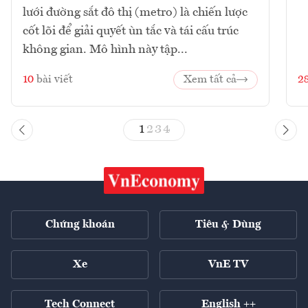
lưới đường sắt đô thị (metro) là chiến lược
cốt lõi để giải quyết ùn tắc và tái cấu trúc
không gian. Mô hình này tập...
10
bài viết
Xem tất cả
2
1
2
3
4
Chứng khoán
Tiêu & Dùng
Xe
VnE TV
Tech Connect
English ++