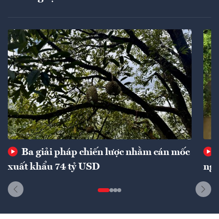
Ba giải pháp chiến lược nhằm cán mốc
xuất khẩu 74 tỷ USD
ngu