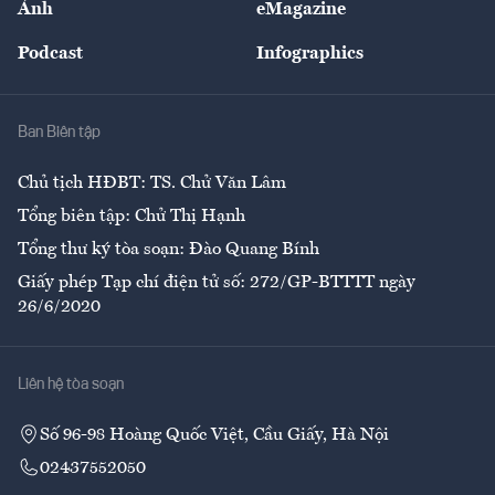
Ảnh
eMagazine
Đẹp +
An sinh
Podcast
Infographics
Giải trí
Y tế
Nhà
Ban Biên tập
Ẩm thực
Chủ tịch HĐBT: TS. Chử Văn Lâm
Tổng biên tập: Chử Thị Hạnh
Tổng thư ký tòa soạn: Đào Quang Bính
Giấy phép Tạp chí điện tử số: 272/GP-BTTTT ngày
26/6/2020
Liên hệ tòa soạn
Số 96-98 Hoàng Quốc Việt, Cầu Giấy, Hà Nội
02437552050