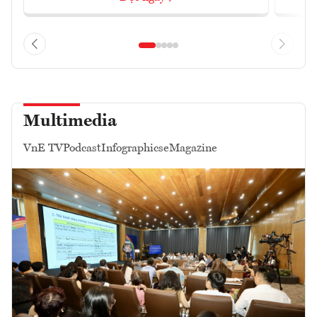
Multimedia
VnE TV
Podcast
Infographics
eMagazine