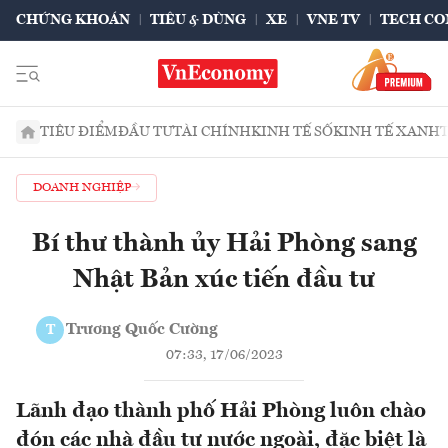
CHỨNG KHOÁN
TIÊU & DÙNG
XE
VNE TV
TECH CO
TIÊU ĐIỂM
ĐẦU TƯ
TÀI CHÍNH
KINH TẾ SỐ
KINH TẾ XANH
DOANH NGHIỆP
Bí thư thành ủy Hải Phòng sang
Nhật Bản xúc tiến đầu tư
Trương Quốc Cường
T
07:33, 17/06/2023
Lãnh đạo thành phố Hải Phòng luôn chào
đón các nhà đầu tư nước ngoài, đặc biệt là