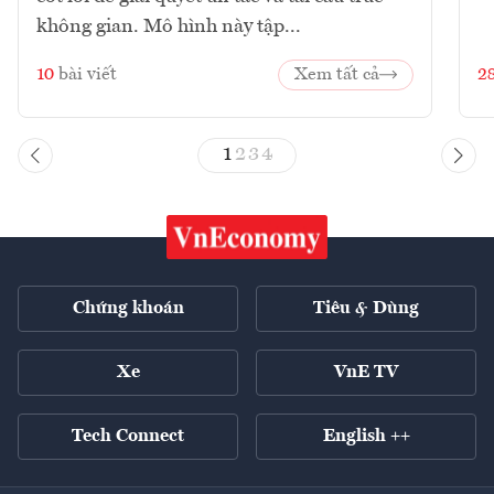
không gian. Mô hình này tập...
10
bài viết
Xem tất cả
2
1
2
3
4
Chứng khoán
Tiêu & Dùng
Xe
VnE TV
Tech Connect
English ++