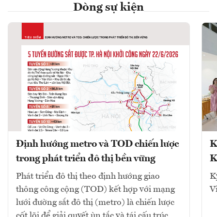
Dòng sự kiện
Định hướng metro và TOD chiến lược
K
trong phát triển đô thị bền vững
K
Phát triển đô thị theo định hướng giao
K
thông công cộng (TOD) kết hợp với mạng
V
lưới đường sắt đô thị (metro) là chiến lược
cốt lõi để giải quyết ùn tắc và tái cấu trúc