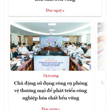
Đọc ngay
Thị trường
Chủ động sử dụng công cụ phòng
VAS
vệ thương mại để phát triển công
xu
nghiệp hóa chất bền vững
Đọc ngay