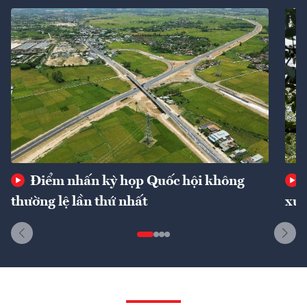
Điểm nhấn kỳ họp Quốc hội không
thường lệ lần thứ nhất
xuấ