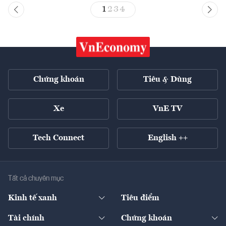
1
2
3
4
Chứng khoán
Tiêu & Dùng
Xe
VnE TV
Tech Connect
English ++
Tất cả chuyên mục
Kinh tế xanh
Tiêu điểm
Chuyển động xanh
Tài chính
Chứng khoán