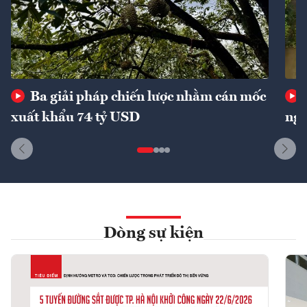
Ba giải pháp chiến lược nhằm cán mốc
xuất khẩu 74 tỷ USD
ngu
Dòng sự kiện