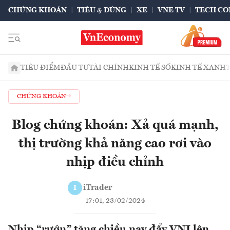
CHỨNG KHOÁN
TIÊU & DÙNG
XE
VNE TV
TECH CO
TIÊU ĐIỂM
ĐẦU TƯ
TÀI CHÍNH
KINH TẾ SỐ
KINH TẾ XANH
CHỨNG KHOÁN
Blog chứng khoán: Xả quá mạnh,
thị trường khả năng cao rơi vào
nhịp điều chỉnh
iTrader
I
17:01, 23/02/2024
Nhịp “rướn” tăng chiều nay đẩy VNI lên