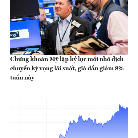
Chứng khoán Mỹ lập kỷ lục mới nhờ dịch
chuyển kỳ vọng lãi suất, giá dầu giảm 8%
tuần này