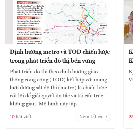
Định hướng metro và TOD chiến lược
K
trong phát triển đô thị bền vững
K
Phát triển đô thị theo định hướng giao
K
thông công cộng (TOD) kết hợp với mạng
V
lưới đường sắt đô thị (metro) là chiến lược
cốt lõi để giải quyết ùn tắc và tái cấu trúc
không gian. Mô hình này tập...
10
bài viết
Xem tất cả
2