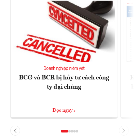
Doanh nghiệp niêm yết
BCG và BCR bị hủy tư cách công
Kh
ty đại chúng
ba
Đọc ngay