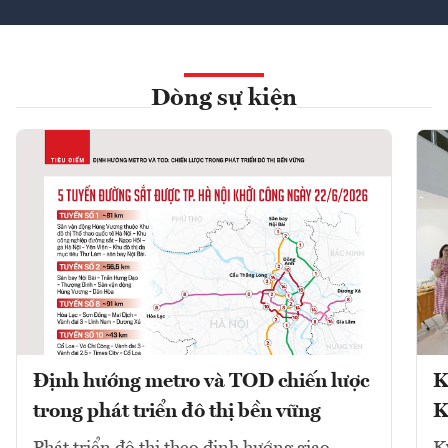
Dòng sự kiện
Định hướng metro và TOD chiến lược
K
trong phát triển đô thị bền vững
K
Phát triển đô thị theo định hướng giao
K