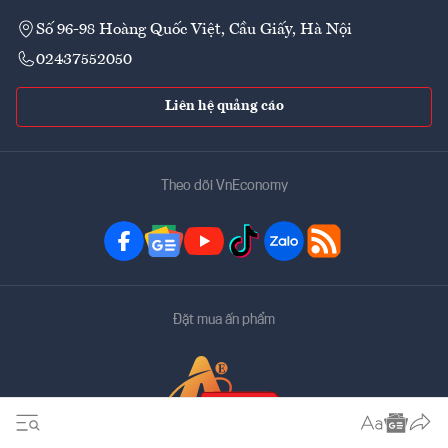
Số 96-98 Hoàng Quốc Việt, Cầu Giấy, Hà Nội
02437552050
Liên hệ quảng cáo
Theo dõi VnEconomy
Đặt mua ấn phẩm