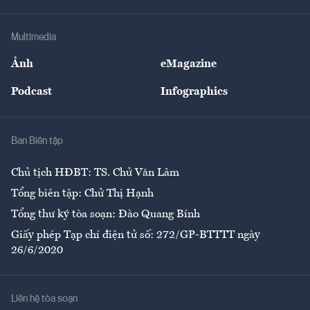
Hạ tầng
Sức khỏe
Khung pháp lý
Doanh nghiệp
Địa phương
Thị trường
Bảo hiểm
Multimedia
Sự kiện
Nhân lực
Ảnh
eMagazine
Đẹp +
An sinh
Podcast
Infographics
Giải trí
Y tế
Nhà
Ban Biên tập
Ẩm thực
Chủ tịch HĐBT: TS. Chử Văn Lâm
Tổng biên tập: Chử Thị Hạnh
Tổng thư ký tòa soạn: Đào Quang Bính
Giấy phép Tạp chí điện tử số: 272/GP-BTTTT ngày
26/6/2020
Liên hệ tòa soạn