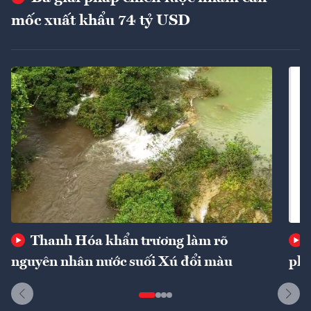
mốc xuất khẩu 74 tỷ USD
Thanh Hóa khẩn trương làm rõ
nguyên nhân nước suối Xú đổi màu
phí