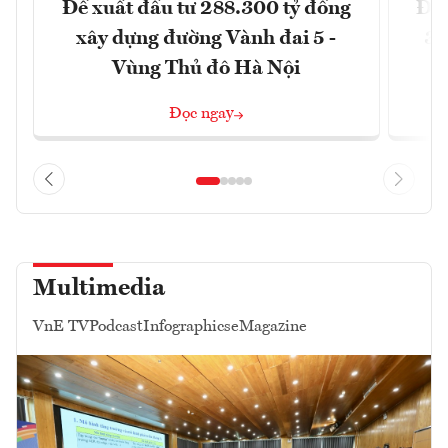
Đề xuất đầu tư 288.300 tỷ đồng
Đồn
xây dựng đường Vành đai 5 -
3 
Vùng Thủ đô Hà Nội
Đọc ngay
Multimedia
VnE TV
Podcast
Infographics
eMagazine