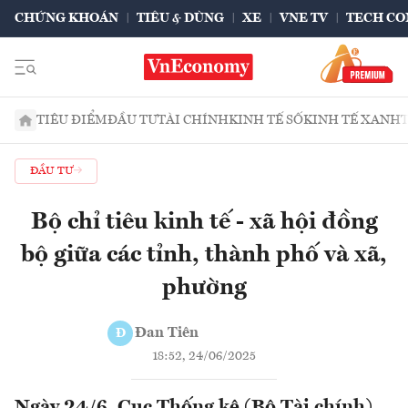
CHỨNG KHOÁN
TIÊU & DÙNG
XE
VNE TV
TECH CO
TIÊU ĐIỂM
ĐẦU TƯ
TÀI CHÍNH
KINH TẾ SỐ
KINH TẾ XANH
ĐẦU TƯ
Bộ chỉ tiêu kinh tế - xã hội đồng
bộ giữa các tỉnh, thành phố và xã,
phường
Đan Tiên
Đ
18:52, 24/06/2025
Ngày 24/6, Cục Thống kê (Bộ Tài chính)