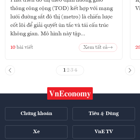
thông công cộng (TOD) kết hợp với mạng
V
lưới đường sắt đô thị (metro) là chiến lược
cốt lõi để giải quyết ùn tắc và tái cấu trúc
không gian. Mô hình này tập...
10
bài viết
Xem tất cả
2
1
2
3
4
Chứng khoán
Tiêu & Dùng
Xe
VnE TV