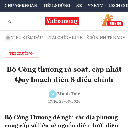
CHỨNG KHOÁN
TIÊU & DÙNG
XE
VNE TV
TECH CO
TIÊU ĐIỂM
ĐẦU TƯ
TÀI CHÍNH
KINH TẾ SỐ
KINH TẾ XANH
THỊ TRƯỜNG
Bộ Công thương rà soát, cập nhật
Quy hoạch điện 8 điều chỉnh
Mạnh Đức
M
17:16, 23/06/2026
Bộ Công Thương đề nghị các địa phương
cung cấp số liệu về nguồn điện, lưới điện