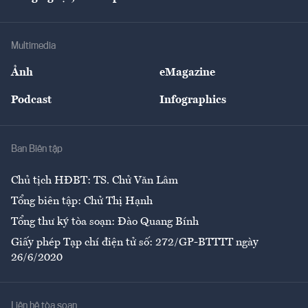
Tư vấn
Nông sản
Doanh nhân
Tư vấn Tiêu & Dùng
Infographics
Hạ tầng
Sức khỏe
Khung pháp lý
Doanh nghiệp
Địa phương
Thị trường
Bảo hiểm
Multimedia
Sự kiện
Nhân lực
Ảnh
eMagazine
Đẹp +
An sinh
Podcast
Infographics
Giải trí
Y tế
Nhà
Ban Biên tập
Ẩm thực
Chủ tịch HĐBT: TS. Chử Văn Lâm
Tổng biên tập: Chử Thị Hạnh
Tổng thư ký tòa soạn: Đào Quang Bính
Giấy phép Tạp chí điện tử số: 272/GP-BTTTT ngày
26/6/2020
Liên hệ tòa soạn