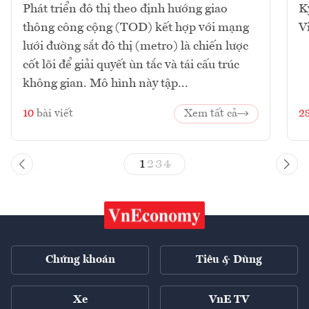
Phát triển đô thị theo định hướng giao
K
thông công cộng (TOD) kết hợp với mạng
V
lưới đường sắt đô thị (metro) là chiến lược
cốt lõi để giải quyết ùn tắc và tái cấu trúc
không gian. Mô hình này tập...
10
bài viết
Xem tất cả
2
1
2
3
4
Chứng khoán
Tiêu & Dùng
Xe
VnE TV