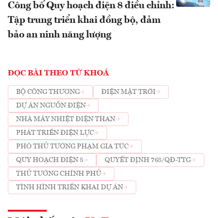
Công bố Quy hoạch điện 8 điều chỉnh:
Tập trung triển khai đồng bộ, đảm
bảo an ninh năng lượng
ĐỌC BÀI THEO TỪ KHOÁ
BỘ CÔNG THƯƠNG
ĐIỆN MẶT TRỜI
DỰ ÁN NGUỒN ĐIỆN
NHÀ MÁY NHIỆT ĐIỆN THAN
PHÁT TRIỂN ĐIỆN LỰC
PHÓ THỦ TƯỚNG PHẠM GIA TÚC
QUY HOẠCH ĐIỆN 8
QUYẾT ĐỊNH 768/QĐ-TTG
THỦ TƯỚNG CHÍNH PHỦ
TÌNH HÌNH TRIỂN KHAI DỰ ÁN