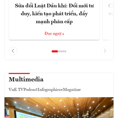
Sửa đổi Luật Dầu khí: Đổi mới tư
Chủ
duy, kiến tạo phát triển, đẩy
vệ 
mạnh phân cấp
Đọc ngay
Multimedia
VnE TV
Podcast
Infographics
eMagazine