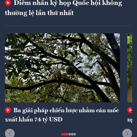
Điểm nhấn kỳ họp Quốc hội không
thường lệ lần thứ nhất
Ba giải pháp chiến lược nhằm cán mốc
xuất khẩu 74 tỷ USD
ngu