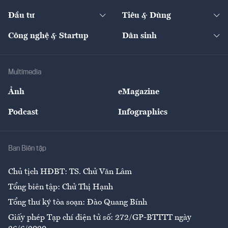
Start-up
Dự án
Công nghiệp
Chuyển động 24h
Đối thoại
The Guide
Video
Đầu tư
Tiêu & Dùng
Quản trị số
Cafe BĐS
Thị trường
Kinh doanh
Kết nối
Tạp chí kinh tế Việt Nam
eMagazine
Nhà đầu tư
Du lịch
Công nghệ & Startup
Dân sinh
Tư vấn
Nông sản
Doanh nhân
Tư vấn Tiêu & Dùng
Infographics
Hạ tầng
Sức khỏe
Khung pháp lý
Doanh nghiệp
Địa phương
Thị trường
Bảo hiểm
Multimedia
Sự kiện
Nhân lực
Ảnh
eMagazine
Đẹp +
An sinh
Podcast
Infographics
Giải trí
Y tế
Nhà
Ban Biên tập
Ẩm thực
Chủ tịch HĐBT: TS. Chử Văn Lâm
Tổng biên tập: Chử Thị Hạnh
Tổng thư ký tòa soạn: Đào Quang Bính
Giấy phép Tạp chí điện tử số: 272/GP-BTTTT ngày