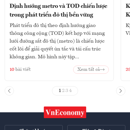
Định hướng metro và TOD chiến lược
K
trong phát triển đô thị bền vững
K
Phát triển đô thị theo định hướng giao
K
thông công cộng (TOD) kết hợp với mạng
V
lưới đường sắt đô thị (metro) là chiến lược
cốt lõi để giải quyết ùn tắc và tái cấu trúc
không gian. Mô hình này tập...
10
bài viết
Xem tất cả
2
1
2
3
4