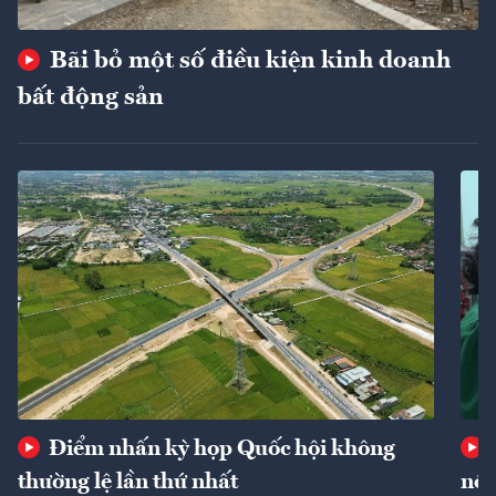
Bãi bỏ một số điều kiện kinh doanh
bất động sản
Điểm nhấn kỳ họp Quốc hội không
thường lệ lần thứ nhất
nôn