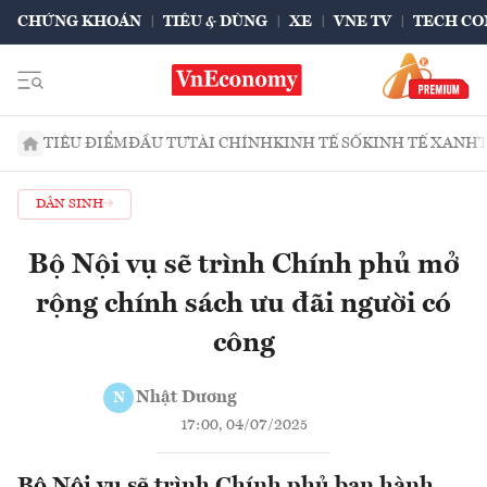
CHỨNG KHOÁN
TIÊU & DÙNG
XE
VNE TV
TECH CO
TIÊU ĐIỂM
ĐẦU TƯ
TÀI CHÍNH
KINH TẾ SỐ
KINH TẾ XANH
DÂN SINH
Bộ Nội vụ sẽ trình Chính phủ mở
rộng chính sách ưu đãi người có
công
Nhật Dương
N
17:00, 04/07/2025
Bộ Nội vụ sẽ trình Chính phủ ban hành