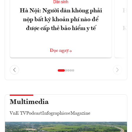
Dân sinh
Hà Nội: Người dân không phải
Học
nộp bất kỳ khoản phí nào để
c
được cấp thẻ bảo hiểm y tế
Khô
Đọc ngay
Multimedia
VnE TV
Podcast
Infographics
eMagazine