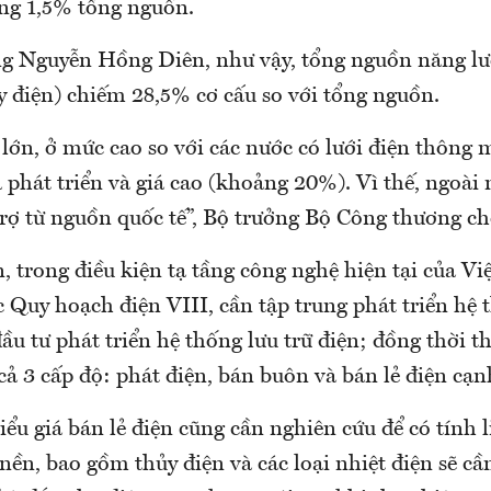
ng 1,5% tổng nguồn.
g Nguyễn Hồng Diên, như vậy, tổng nguồn năng lượ
y điện) chiếm 28,5% cơ cấu so với tổng nguồn.
 lớn, ở mức cao so với các nước có lưới điện thông m
ã phát triển và giá cao (khoảng 20%). Vì thế, ngoài 
rợ từ nguồn quốc tế”, Bộ trưởng Bộ Công thương cho
 trong điều kiện tạ tầng công nghệ hiện tại của Vi
 Quy hoạch điện VIII, cần tập trung phát triển hệ 
u tư phát triển hệ thống lưu trữ điện; đồng thời th
cả 3 cấp độ: phát điện, bán buôn và bán lẻ điện cạn
iểu giá bán lẻ điện cũng cần nghiên cứu để có tính 
nền, bao gồm thủy điện và các loại nhiệt điện sẽ cần