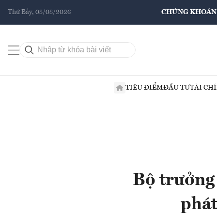
Thứ Bảy, 08/08/2026
CHỨNG KHOÁN
TIÊU ĐIỂM
ĐẦU TƯ
TÀI CH
Bộ trưởng
phát