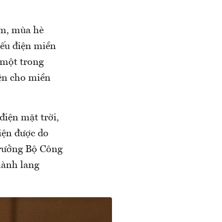
am, mùa hè
iếu điện miền
 một trong
iện cho miền
điện mặt trời,
iện được do
 trưởng Bộ Công
hành lang