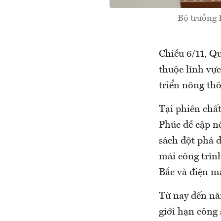
Bộ trưởng 
Chiều 6/11, Q
thuộc lĩnh vự
triển nông thô
Tại phiên chấ
Phúc đề cập n
sách đột phá đ
mái công trình
Bắc và điện mặt
Từ nay đến nă
giới hạn công 