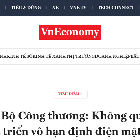
TIÊU & DÙNG
XE
VNE TV
TECH CONNECT
ÍNH
KINH TẾ SỐ
KINH TẾ XANH
THỊ TRƯỜNG
DOANH NGHIỆP
BẤT
TIÊU ĐIỂM
 Bộ Công thương: Không qu
 triển vô hạn định điện mặt