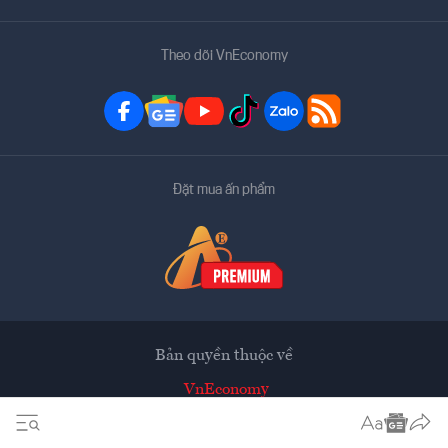
Theo dõi VnEconomy
Đặt mua ấn phẩm
Bản quyền thuộc về
VnEconomy
Tạp chí điện tử của Hội Khoa học Kinh tế Việt Nam