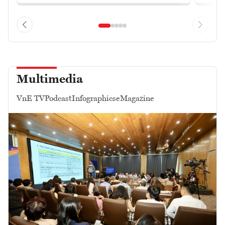
Multimedia
VnE TV
Podcast
Infographics
eMagazine