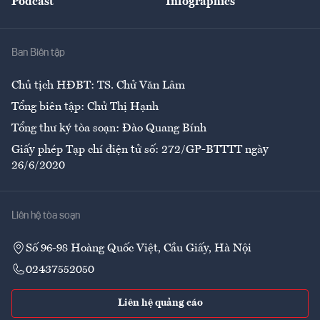
Podcast
Infographics
Giải trí
Y tế
Nhà
Ban Biên tập
Ẩm thực
Chủ tịch HĐBT: TS. Chử Văn Lâm
Tổng biên tập: Chử Thị Hạnh
Tổng thư ký tòa soạn: Đào Quang Bính
Giấy phép Tạp chí điện tử số: 272/GP-BTTTT ngày
26/6/2020
Liên hệ tòa soạn
Số 96-98 Hoàng Quốc Việt, Cầu Giấy, Hà Nội
02437552050
Liên hệ quảng cáo