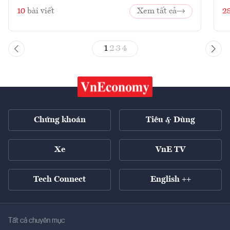
10
bài viết
Xem tất cả
2
1
2
3
4
Chứng khoán
Tiêu & Dùng
Xe
VnE TV
Tech Connect
English ++
Tất cả chuyên mục