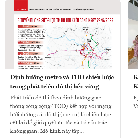
Định hướng metro và TOD chiến lược
K
trong phát triển đô thị bền vững
K
Phát triển đô thị theo định hướng giao
K
thông công cộng (TOD) kết hợp với mạng
V
lưới đường sắt đô thị (metro) là chiến lược
cốt lõi để giải quyết ùn tắc và tái cấu trúc
không gian. Mô hình này tập...