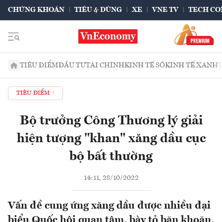
CHỨNG KHOÁN
TIÊU & DÙNG
XE
VNE TV
TECH CO
TIÊU ĐIỂM
ĐẦU TƯ
TÀI CHÍNH
KINH TẾ SỐ
KINH TẾ XANH
TIÊU ĐIỂM
Bộ trưởng Công Thương lý giải
hiện tượng "khan" xăng dầu cục
bộ bất thường
14:11, 28/10/2022
Vấn đề cung ứng xăng dầu được nhiều đại
biểu Quốc hội quan tâm, bày tỏ băn khoăn,