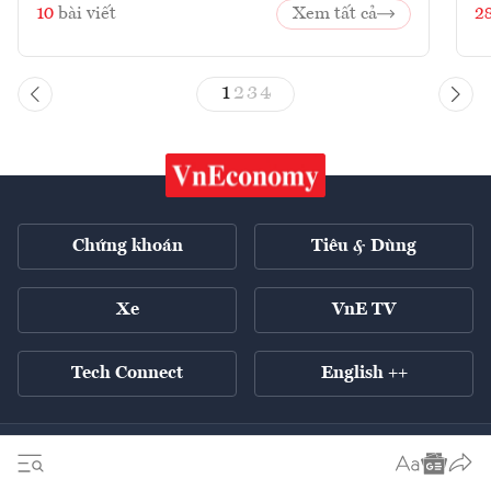
10
bài viết
Xem tất cả
2
1
2
3
4
Chứng khoán
Tiêu & Dùng
Xe
VnE TV
Tech Connect
English ++
Tất cả chuyên mục