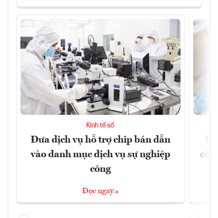
Kinh tế số
Đưa dịch vụ hỗ trợ chip bán dẫn
EU
vào danh mục dịch vụ sự nghiệp
cầu
công
Đọc ngay