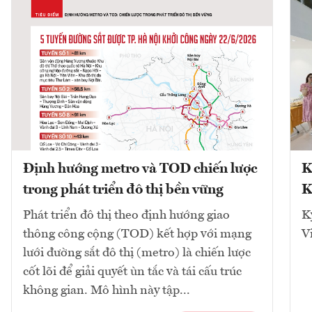
Định hướng metro và TOD chiến lược
K
trong phát triển đô thị bền vững
K
Phát triển đô thị theo định hướng giao
K
thông công cộng (TOD) kết hợp với mạng
V
lưới đường sắt đô thị (metro) là chiến lược
cốt lõi để giải quyết ùn tắc và tái cấu trúc
không gian. Mô hình này tập...