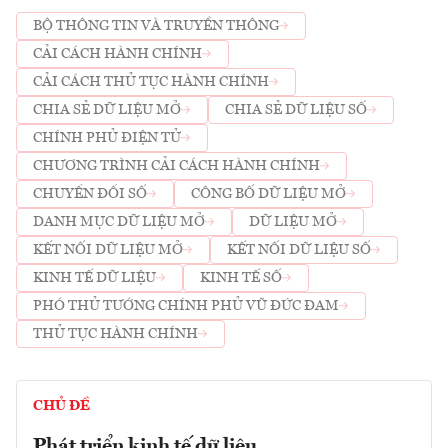
BỘ THÔNG TIN VÀ TRUYỀN THÔNG
CẢI CÁCH HÀNH CHÍNH
CẢI CÁCH THỦ TỤC HÀNH CHÍNH
CHIA SẺ DỮ LIỆU MỞ
CHIA SẺ DỮ LIỆU SỐ
CHÍNH PHỦ ĐIỆN TỬ
CHƯƠNG TRÌNH CẢI CÁCH HÀNH CHÍNH
CHUYỂN ĐỔI SỐ
CÔNG BỐ DỮ LIỆU MỞ
DANH MỤC DỮ LIỆU MỞ
DỮ LIỆU MỞ
KẾT NỐI DỮ LIỆU MỞ
KẾT NỐI DỮ LIỆU SỐ
KINH TẾ DỮ LIỆU
KINH TẾ SỐ
PHÓ THỦ TƯỚNG CHÍNH PHỦ VŨ ĐỨC ĐAM
THỦ TỤC HÀNH CHÍNH
CHỦ ĐỀ
Phát triển kinh tế dữ liệu