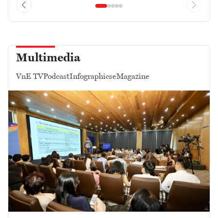
Multimedia
VnE TV
Podcast
Infographics
eMagazine