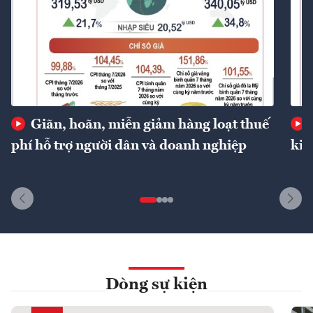
Giãn, hoãn, miễn giảm hàng loạt thuế
phí hỗ trợ người dân và doanh nghiệp
kin
Dòng sự kiện