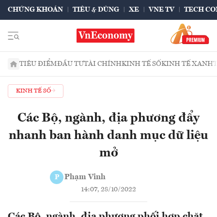
CHỨNG KHOÁN
TIÊU & DÙNG
XE
VNE TV
TECH CO
TIÊU ĐIỂM
ĐẦU TƯ
TÀI CHÍNH
KINH TẾ SỐ
KINH TẾ XANH
KINH TẾ SỐ
Các Bộ, ngành, địa phương đẩy
nhanh ban hành danh mục dữ liệu
mở
Phạm Vinh
P
14:07, 28/10/2022
Các Bộ, ngành, địa phương phối hợp chặt