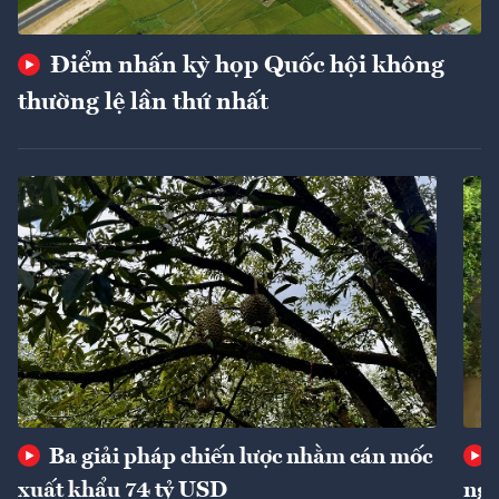
Điểm nhấn kỳ họp Quốc hội không
thường lệ lần thứ nhất
Ba giải pháp chiến lược nhằm cán mốc
xuất khẩu 74 tỷ USD
ngu