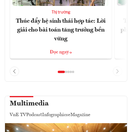
Thị trường
Thúc đẩy hệ sinh thái hợp tác: Lời
TP.
giải cho bài toán tăng trưởng bền
phẩ
vững
Đọc ngay
Multimedia
VnE TV
Podcast
Infographics
eMagazine