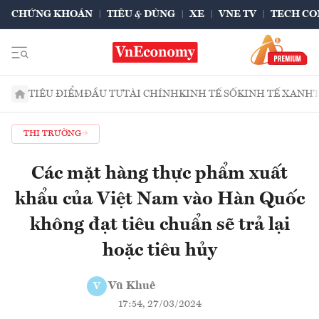
CHỨNG KHOÁN
TIÊU & DÙNG
XE
VNE TV
TECH CO
TIÊU ĐIỂM
ĐẦU TƯ
TÀI CHÍNH
KINH TẾ SỐ
KINH TẾ XANH
THỊ TRƯỜNG
Các mặt hàng thực phẩm xuất
khẩu của Việt Nam vào Hàn Quốc
không đạt tiêu chuẩn sẽ trả lại
hoặc tiêu hủy
Vũ Khuê
V
17:54, 27/03/2024