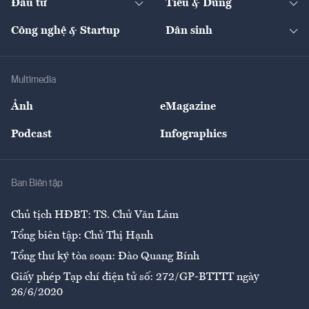
Đầu tư
Tiêu & Dùng
Quản trị số
Cafe BĐS
Thị trường
Kinh doanh
Kết nối
Tạp chí kinh tế Việt Nam
eMagazine
Nhà đầu tư
Du lịch
Công nghệ & Startup
Dân sinh
Tư vấn
Nông sản
Doanh nhân
Tư vấn Tiêu & Dùng
Infographics
Hạ tầng
Sức khỏe
Khung pháp lý
Doanh nghiệp
Địa phương
Thị trường
Bảo hiểm
Multimedia
Sự kiện
Nhân lực
Ảnh
eMagazine
Đẹp +
An sinh
Podcast
Infographics
Giải trí
Y tế
Nhà
Ban Biên tập
Ẩm thực
Chủ tịch HĐBT: TS. Chử Văn Lâm
Tổng biên tập: Chử Thị Hạnh
Tổng thư ký tòa soạn: Đào Quang Bính
Giấy phép Tạp chí điện tử số: 272/GP-BTTTT ngày
26/6/2020