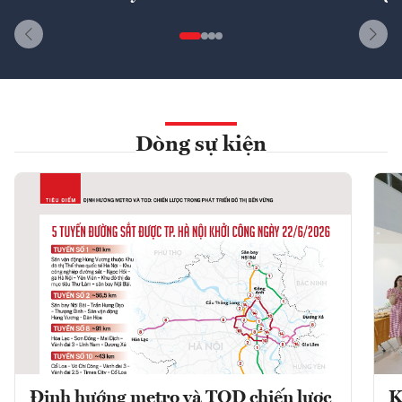
Dòng sự kiện
Định hướng metro và TOD chiến lược
K