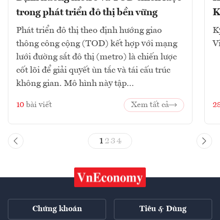
trong phát triển đô thị bền vững
K
Phát triển đô thị theo định hướng giao
K
thông công cộng (TOD) kết hợp với mạng
V
lưới đường sắt đô thị (metro) là chiến lược
cốt lõi để giải quyết ùn tắc và tái cấu trúc
không gian. Mô hình này tập...
10
bài viết
Xem tất cả
2
1
2
3
4
Chứng khoán
Tiêu & Dùng