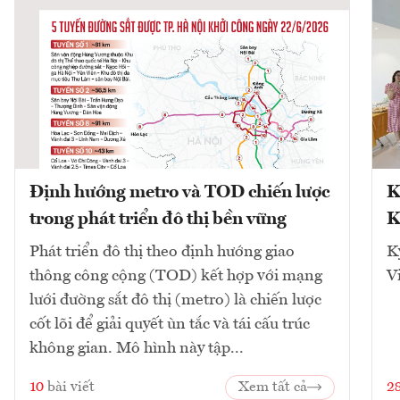
Định hướng metro và TOD chiến lược
K
trong phát triển đô thị bền vững
K
Phát triển đô thị theo định hướng giao
K
thông công cộng (TOD) kết hợp với mạng
V
lưới đường sắt đô thị (metro) là chiến lược
cốt lõi để giải quyết ùn tắc và tái cấu trúc
không gian. Mô hình này tập...
10
bài viết
Xem tất cả
2