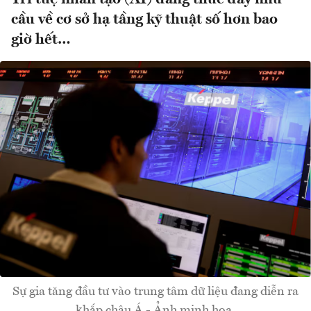
cầu về cơ sở hạ tầng kỹ thuật số hơn bao
giờ hết…
Sự gia tăng đầu tư vào trung tâm dữ liệu đang diễn ra
khắp châu Á - Ảnh minh họa.