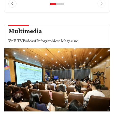
Multimedia
VnE TV
Podcast
Infographics
eMagazine