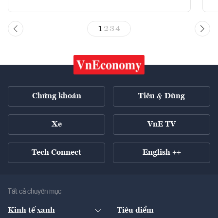
1
2
3
4
Chứng khoán
Tiêu & Dùng
Xe
VnE TV
Tech Connect
English ++
Tất cả chuyên mục
Kinh tế xanh
Tiêu điểm