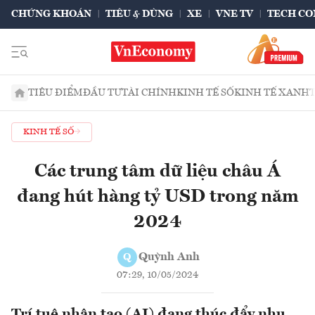
CHỨNG KHOÁN
TIÊU & DÙNG
XE
VNE TV
TECH CO
TIÊU ĐIỂM
ĐẦU TƯ
TÀI CHÍNH
KINH TẾ SỐ
KINH TẾ XANH
KINH TẾ SỐ
Các trung tâm dữ liệu châu Á
đang hút hàng tỷ USD trong năm
2024
Quỳnh Anh
Q
07:29, 10/05/2024
Trí tuệ nhân tạo (AI) đang thúc đẩy nhu