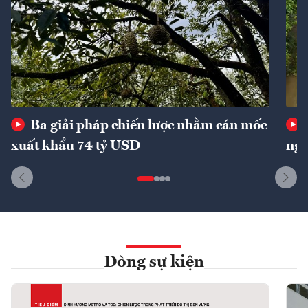
Ba giải pháp chiến lược nhằm cán mốc
xuất khẩu 74 tỷ USD
ngu
Dòng sự kiện