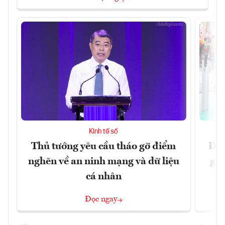
Kinh tế số
Thủ tướng yêu cầu tháo gỡ điểm
Đề 
nghẽn về an ninh mạng và dữ liệu
gia
cá nhân
Đọc ngay