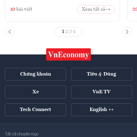
10
bài viết
Xem tất cả
2
1
2
3
4
Chứng khoán
Tiêu & Dùng
Xe
VnE TV
Tech Connect
English ++
Tất cả chuyên mục