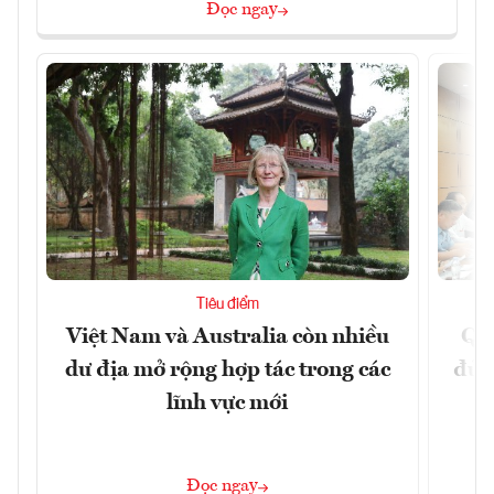
Đọc ngay
Tiêu điểm
Việt Nam và Australia còn nhiều
Qu
dư địa mở rộng hợp tác trong các
đủ 
lĩnh vực mới
Đọc ngay