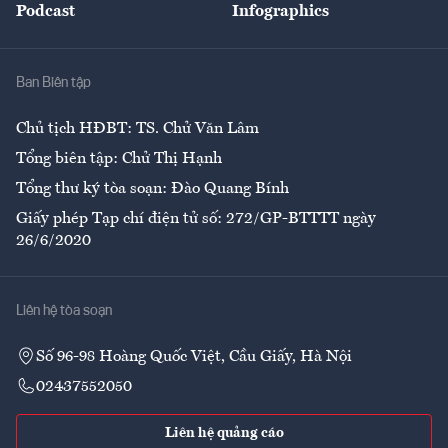
Podcast
Infographics
Giải trí
Y tế
Nhà
Ban Biên tập
Ẩm thực
Chủ tịch HĐBT: TS. Chử Văn Lâm
Tổng biên tập: Chử Thị Hạnh
Tổng thư ký tòa soạn: Đào Quang Bính
Giấy phép Tạp chí điện tử số: 272/GP-BTTTT ngày
26/6/2020
Liên hệ tòa soạn
Số 96-98 Hoàng Quốc Việt, Cầu Giấy, Hà Nội
02437552050
Liên hệ quảng cáo