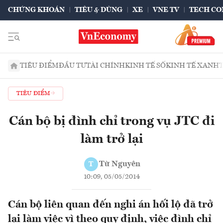
CHỨNG KHOÁN
TIÊU & DÙNG
XE
VNE TV
TECH CO
TIÊU ĐIỂM
ĐẦU TƯ
TÀI CHÍNH
KINH TẾ SỐ
KINH TẾ XANH
TIÊU ĐIỂM
Cán bộ bị đình chỉ trong vụ JTC đi
làm trở lại
Từ Nguyên
T
10:09, 05/05/2014
Cán bộ liên quan đến nghi án hối lộ đã trở
lại làm việc vì theo quy định, việc đình chỉ