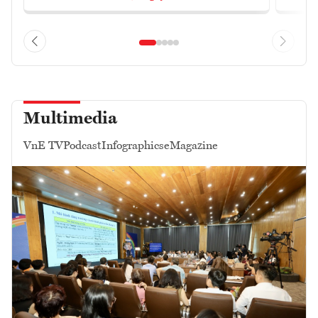
Multimedia
VnE TV
Podcast
Infographics
eMagazine