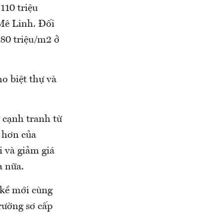
110 triệu
Mê Linh. Đối
180 triệu/m2 ở
o biệt thự và
 cạnh tranh từ
p hơn của
 và giảm giá
a nữa.
 kề mới cùng
rường sơ cấp