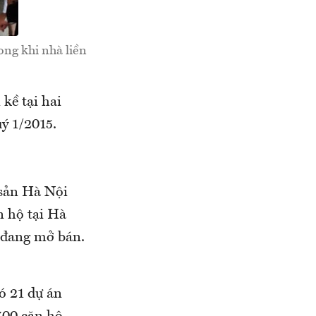
ng khi nhà liền
kề tại hai
ý 1/2015.
 sản Hà Nội
n hộ tại Hà
 đang mở bán.
ó 21 dự án