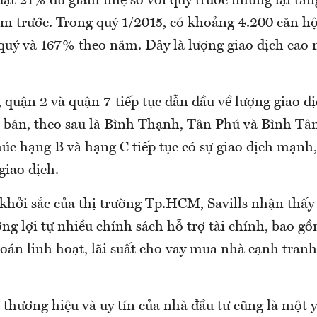
đạt 21% dù giảm nhẹ so với quý trước nhưng lại tă
ăm trước. Trong quý 1/2015, có khoảng 4.200 căn h
quý và 167% theo năm. Đây là lượng giao dịch cao n
 quận 2 và quận 7 tiếp tục dẫn đầu về lượng giao d
ã bán, theo sau là Bình Thạnh, Tân Phú và Bình Tân
úc hạng B và hạng C tiếp tục có sự giao dịch mạn
giao dịch.
ự khởi sắc của thị trường Tp.HCM, Savills nhận thấ
g lợi tự nhiều chính sách hỗ trợ tài chính, bao gồ
án linh hoạt, lãi suất cho vay mua nhà cạnh tranh,
 thương hiệu và uy tín của nhà đầu tư cũng là một 