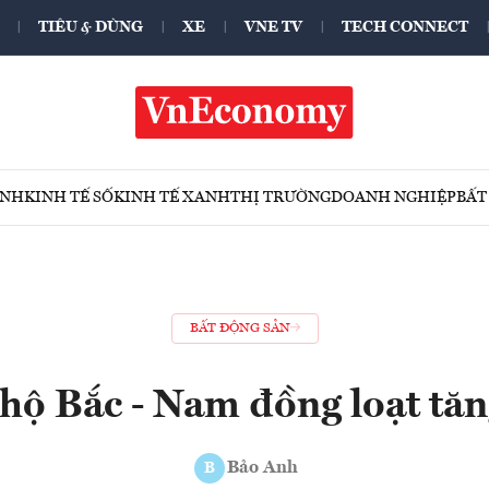
TIÊU & DÙNG
XE
VNE TV
TECH CONNECT
ÍNH
KINH TẾ SỐ
KINH TẾ XANH
THỊ TRƯỜNG
DOANH NGHIỆP
BẤT
BẤT ĐỘNG SẢN
hộ Bắc - Nam đồng loạt tăn
Bảo Anh
B