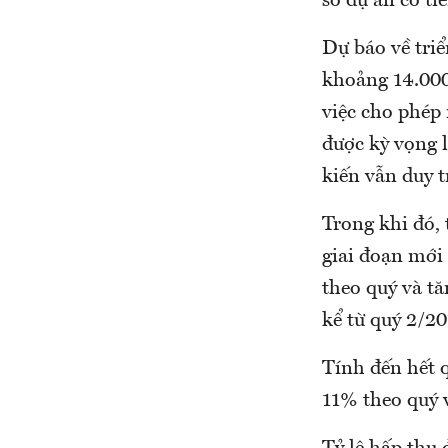
số dự án có ti
Dự báo về triể
khoảng 14.000
việc cho phép
được kỳ vọng 
kiến vẫn duy 
Trong khi đó, 
giai đoạn mới
theo quý và t
kể từ quý 2/20
Tính đến hết 
11% theo quý 