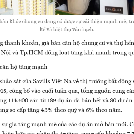
ân khúc chung cư đang có được sự cải thiện mạnh mẽ, tro
kề và biệt thự vẫn ì ạch.
 thanh khoản, giá bán căn hộ chung cư và thự liền 
Nội và Tp.HCM đồng loạt tăng khá mạnh trong qu
căn hộ tăng mạnh
hảo sát của Savills Việt Na về thị trường bất động
015, công bố vào cuối tuần qua, tổng nguồn cung că
g 114.600 căn từ 189 dự án đã bán hết và 80 dự án
ng sơ cấp tăng 43% theo quý và 6% theo năm.
ó sự gia tăng mạnh mẽ của các dự án mở bán mới. C