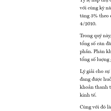
Tỷ lệ hấp thụ 
với cùng kỳ n
tăng 3% theo 
4/2010.
Trong quý này,
tổng số căn đ
phần. Phân kh
tổng số luợng 
Lý giải cho s
đang được huởn
khoản thanh to
kinh tế.
Cùng với đó là