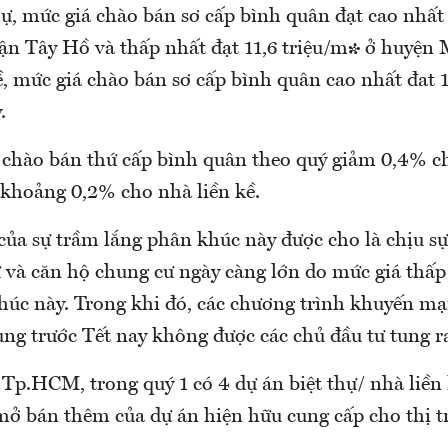
hự, mức giá chào bán sơ cấp bình quân đạt cao nhất 
n Tây Hồ và thấp nhất đạt 11,6 triệu/m² ở huyện 
ề, mức giá chào bán sơ cấp bình quân cao nhất đat 
.
á chào bán thứ cấp bình quân theo quý giảm 0,4% ch
 khoảng 0,2% cho nhà liền kề.
ủa sự trầm lắng phân khúc này được cho là chịu sự
ư và căn hộ chung cư ngày càng lớn do mức giá thấ
úc này. Trong khi đó, các chương trình khuyến mại
ung trước Tết nay không được các chủ đầu tư tung r
 Tp.HCM, trong quý 1 có 4 dự án biệt thự/ nhà liền
 mở bán thêm của dự án hiện hữu cung cấp cho thị t