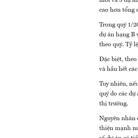
mới và 5 dự á
cao hơn tổng 
Trong quý 1/2
dự án hạng B 
theo quý. Tỷ l
Đặc biệt, theo
và hầu hết các
Tuy nhiên, nếu
quý do các dự
thị trường.
Nguyên nhân củ
thiện mạnh mẽ