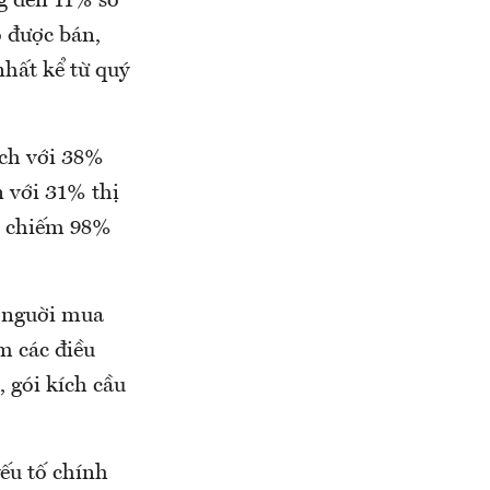
ng đến 11% so
ộ được bán,
hất kể từ quý
ịch với 38%
 với 31% thị
h, chiếm 98%
y nguời mua
m các điều
 gói kích cầu
yếu tố chính