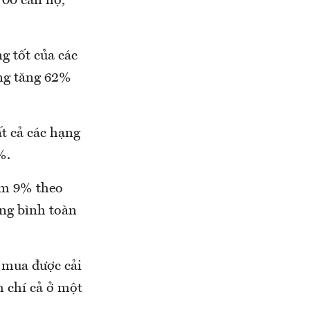
700 căn hộ,
g tốt của các
ờng tăng 62%
ất cả các hạng
%.
iảm 9% theo
ung bình toàn
i mua được cải
 chí cả ở một