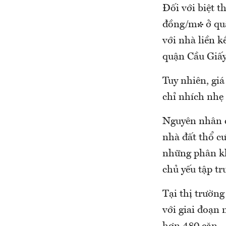
Đối với biệt t
đồng/m² ở quậ
với nhà liền k
quận Cầu Giấy
Tuy nhiên, gi
chỉ nhích nhẹ
Nguyên nhân c
nhà đất thổ c
những phân kh
chủ yếu tập tr
Tại thị trường
với giai đoạn