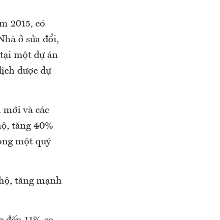
ăm 2015, có
Nhà ở sửa đổi,
tại một dự án
dịch được dự
n mới và các
hộ, tăng 40%
ong một quý
 hộ, tăng mạnh