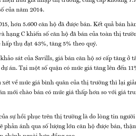
n hiện hữu gia nhập thị trường, cung cấp khoảng 7.
số của năm 2014.
015, hơn 5.600 căn hộ đã được bán. Kết quả bán hàn
và hạng C khiến số căn hộ đã bán của toàn thị trư
ệ hấp thụ đạt 43%, tăng 5% theo quý.
 khảo sát của Savills, giá bán căn hộ sơ cấp tăng ở t
 dự án. Tại một số quận có mức giá tăng lên đến 11
 xét về mức giá bình quân của thị trường thì lại g
 án mới chào bán có mức giá thấp hơn so với giá tr
a sự hồi phục trên thị trường là do lòng tin ngườ
 phản ánh qua số lượng lớn căn hộ được bán, thậm