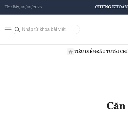
Thứ Bảy, 08/08/2026
CHỨNG KHOÁN
TIÊU ĐIỂM
ĐẦU TƯ
TÀI CH
Căn 