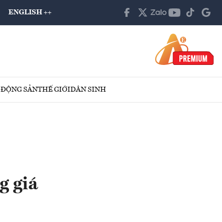
ENGLISH ++
 ĐỘNG SẢN
THẾ GIỚI
DÂN SINH
g giá