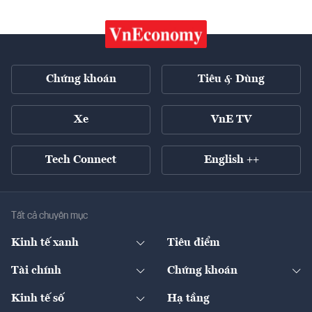
Chứng khoán
Tiêu & Dùng
Xe
VnE TV
Tech Connect
English ++
Tất cả chuyên mục
Kinh tế xanh
Tiêu điểm
Chuyển động xanh
Tài chính
Chứng khoán
Pháp lý
Ngân hàng
Doanh nghiệp niêm yết
Kinh tế số
Hạ tầng
Thương hiệu xanh