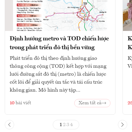
Định hướng metro và TOD chiến lược
K
trong phát triển đô thị bền vững
K
Phát triển đô thị theo định hướng giao
K
thông công cộng (TOD) kết hợp với mạng
V
lưới đường sắt đô thị (metro) là chiến lược
cốt lõi để giải quyết ùn tắc và tái cấu trúc
không gian. Mô hình này tập...
10
bài viết
Xem tất cả
2
1
2
3
4