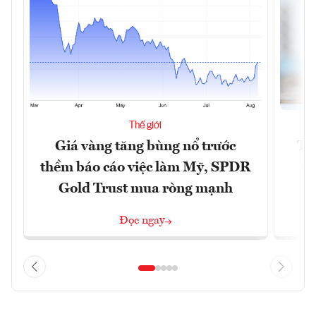
Thế giới
Giá vàng tăng bùng nổ trước
Tr
thềm báo cáo việc làm Mỹ, SPDR
th
Gold Trust mua ròng mạnh
Đọc ngay