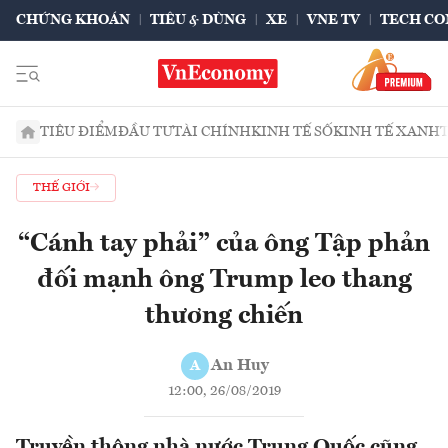
CHỨNG KHOÁN
TIÊU & DÙNG
XE
VNE TV
TECH CO
TIÊU ĐIỂM
ĐẦU TƯ
TÀI CHÍNH
KINH TẾ SỐ
KINH TẾ XANH
THẾ GIỚI
“Cánh tay phải” của ông Tập phản
đối mạnh ông Trump leo thang
thương chiến
An Huy
A
12:00, 26/08/2019
Truyền thông nhà nước Trung Quốc cũng