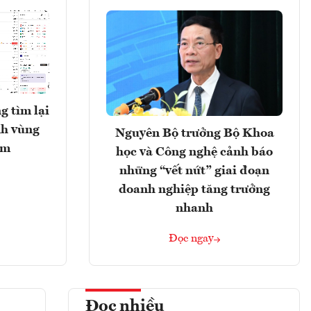
g tìm lại
nh vùng
Nguyên Bộ trưởng Bộ Khoa
ểm
học và Công nghệ cảnh báo
những “vết nứt” giai đoạn
doanh nghiệp tăng trưởng
nhanh
Đọc ngay
Đọc nhiều