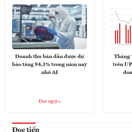
Doanh thu bán dẫn được dự
Tháng 
báo tăng 94,1% trong năm nay
trên UP
nhờ AI
doa
Đọc ngay
Đọc tiếp