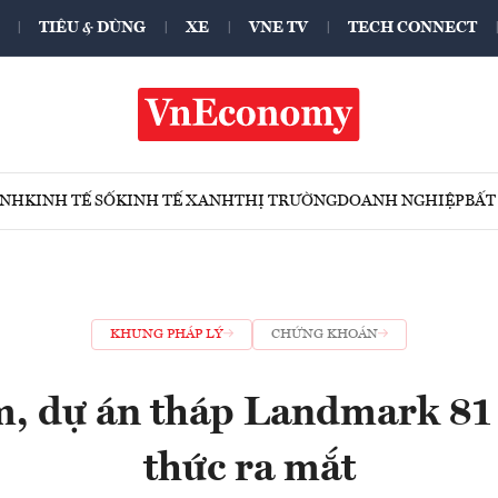
TIÊU & DÙNG
XE
VNE TV
TECH CONNECT
ÍNH
KINH TẾ SỐ
KINH TẾ XANH
THỊ TRƯỜNG
DOANH NGHIỆP
BẤT
KHUNG PHÁP LÝ
CHỨNG KHOÁN
, dự án tháp Landmark 81
thức ra mắt