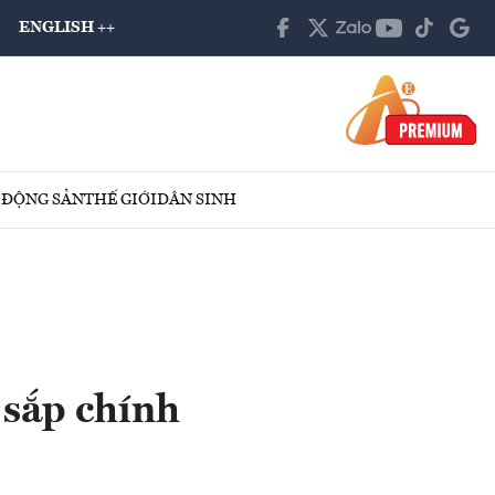
ENGLISH ++
 ĐỘNG SẢN
THẾ GIỚI
DÂN SINH
 sắp chính