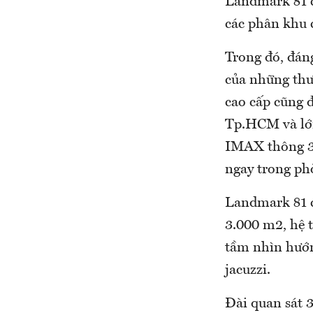
Landmark 81 c
các phân khu 
Trong đó, đán
của những thươ
cao cấp cũng đ
Tp.HCM và lớn
IMAX thông 3 
ngay trong ph
Landmark 81 c
3.000 m2, hệ 
tầm nhìn hướn
jacuzzi.
Đài quan sát 