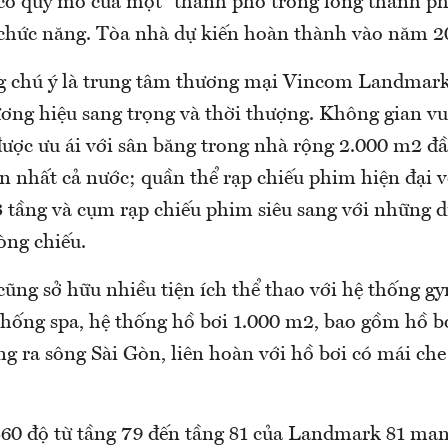
ó quy mô của một “thành phố trong lòng thành p
chức năng. Tòa nhà dự kiến hoàn thành vào năm 2
g chú ý là trung tâm thương mại Vincom Landmark 
ng hiệu sang trọng và thời thượng. Không gian vui 
ược ưu ái với sân băng trong nhà rộng 2.000 m2 đầu
 nhất cả nước; quần thể rạp chiếu phim hiện đại 
tầng và cụm rạp chiếu phim siêu sang với những dị
òng chiếu.
ũng sở hữu nhiều tiện ích thể thao với hệ thống gy
thống spa, hệ thống hồ bơi 1.000 m2, bao gồm hồ bơ
g ra sông Sài Gòn, liên hoàn với hồ bơi có mái che
360 độ từ tầng 79 đến tầng 81 của Landmark 81 ma