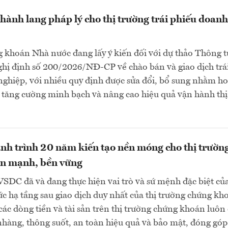
hành lang pháp lý cho thị trường trái phiếu doanh
 khoán Nhà nước đang lấy ý kiến đối với dự thảo Thông t
hị định số 200/2026/NĐ-CP về chào bán và giao dịch trá
ghiệp, với nhiều quy định được sửa đổi, bổ sung nhằm h
, tăng cường minh bạch và nâng cao hiệu quả vận hành thị
h trình 20 năm kiến tạo nền móng cho thị trườn
ớn mạnh, bền vững
SDC đã và đang thực hiện vai trò và sứ mệnh đặc biệt củ
ức hạ tầng sau giao dịch duy nhất của thị trường chứng kh
ác dòng tiền và tài sản trên thị trường chứng khoán luôn
hàng, thông suốt, an toàn hiệu quả và bảo mật, đóng góp 