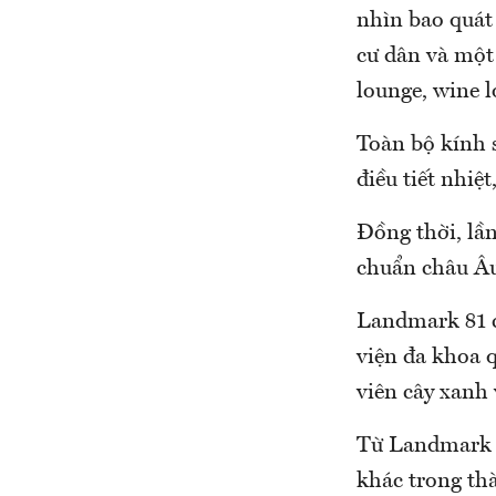
nhìn bao quát
cư dân và một
lounge, wine l
Toàn bộ kính 
điều tiết nhiệ
Đồng thời, lần
chuẩn châu Âu
Landmark 81 c
viện đa khoa 
viên cây xanh
Từ Landmark 8
khác trong th