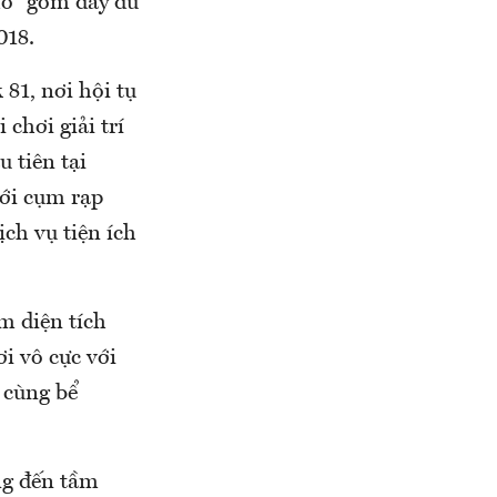
hố” gồm đầy đủ
018.
81, nơi hội tụ
chơi giải trí
 tiên tại
với cụm rạp
ch vụ tiện ích
m diện tích
i vô cực với
 cùng bể
ng đến tầm