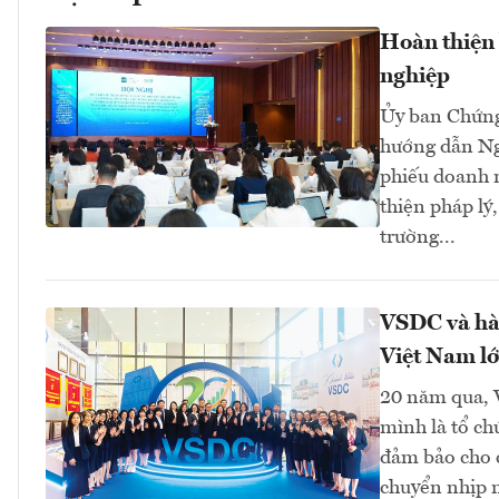
Hoàn thiện 
nghiệp
Ủy ban Chứng
hướng dẫn Ng
phiếu doanh n
thiện pháp lý
trường...
VSDC và hàn
Việt Nam l
20 năm qua, V
mình là tổ ch
đảm bảo cho c
chuyển nhịp n