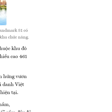
Landmark 81 có
 khu chức năng.
thuộc khu đô
hiều cao 461
ảm hứng vươn
i danh Việt
hiện tại.
 hầm,