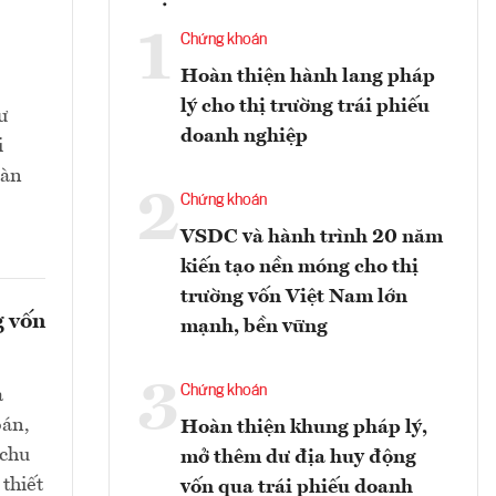
1
Chứng khoán
Hoàn thiện hành lang pháp
lý cho thị trường trái phiếu
ư
doanh nghiệp
i
oàn
2
Chứng khoán
VSDC và hành trình 20 năm
kiến tạo nền móng cho thị
trường vốn Việt Nam lớn
g vốn
mạnh, bền vững
3
Chứng khoán
a
oán,
Hoàn thiện khung pháp lý,
 chu
mở thêm dư địa huy động
thiết
vốn qua trái phiếu doanh