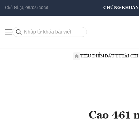
Chủ Nhật, 09/08/2026
CHỨNG KHOÁN
TIÊU ĐIỂM
ĐẦU TƯ
TÀI CH
Cao 461 m