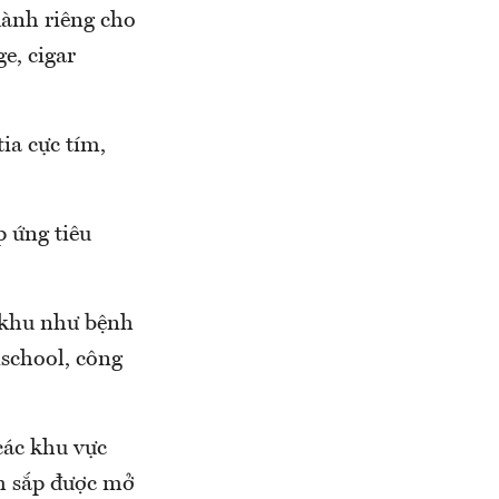
dành riêng cho
e, cigar
ia cực tím,
p ứng tiêu
i khu như bệnh
nschool, công
các khu vực
h sắp được mở