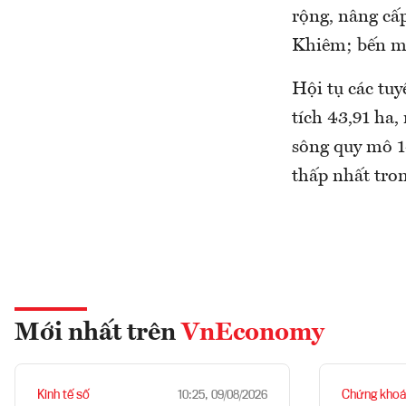
rộng, nâng cấ
Khiêm; bến me
Hội tụ các tuy
tích 43,91 ha,
sông quy mô 1
thấp nhất tron
Mới nhất trên
VnEconomy
Kinh tế số
Chứng khoá
10:25, 09/08/2026