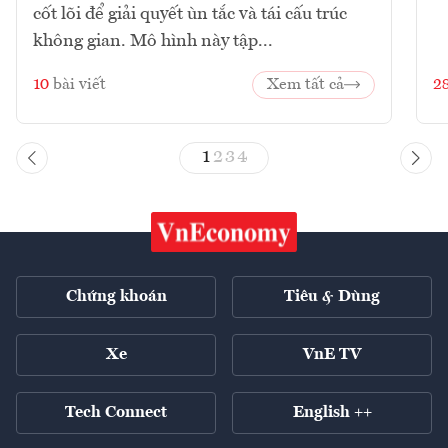
cốt lõi để giải quyết ùn tắc và tái cấu trúc
không gian. Mô hình này tập...
10
bài viết
Xem tất cả
2
1
2
3
4
Chứng khoán
Tiêu & Dùng
Xe
VnE TV
Tech Connect
English ++