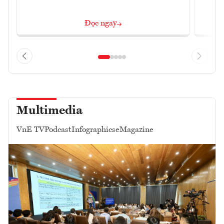
Đọc ngay
Multimedia
VnE TV
Podcast
Infographics
eMagazine