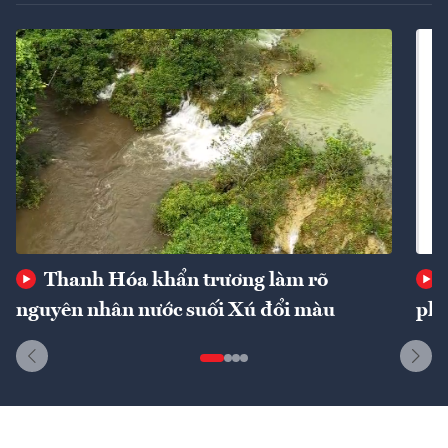
Thanh Hóa khẩn trương làm rõ
nguyên nhân nước suối Xú đổi màu
phí