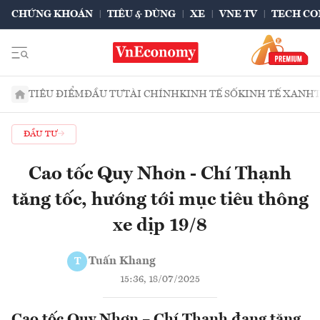
CHỨNG KHOÁN
TIÊU & DÙNG
XE
VNE TV
TECH CO
TIÊU ĐIỂM
ĐẦU TƯ
TÀI CHÍNH
KINH TẾ SỐ
KINH TẾ XANH
ĐẦU TƯ
Cao tốc Quy Nhơn - Chí Thạnh
tăng tốc, hướng tới mục tiêu thông
xe dịp 19/8
Tuấn Khang
T
15:36, 18/07/2025
Cao tốc Quy Nhơn – Chí Thạnh đang tăng