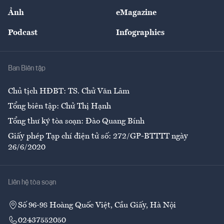
Sự kiện
Nhân lực
Ảnh
eMagazine
Đẹp +
An sinh
Podcast
Infographics
Giải trí
Y tế
Nhà
Ban Biên tập
Ẩm thực
Chủ tịch HĐBT: TS. Chử Văn Lâm
Tổng biên tập: Chử Thị Hạnh
Tổng thư ký tòa soạn: Đào Quang Bính
Giấy phép Tạp chí điện tử số: 272/GP-BTTTT ngày
26/6/2020
Liên hệ tòa soạn
Số 96-98 Hoàng Quốc Việt, Cầu Giấy, Hà Nội
02437552050