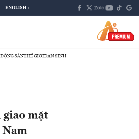
ENGLISH ++
 ĐỘNG SẢN
THẾ GIỚI
DÂN SINH
 giao mặt
 - Nam