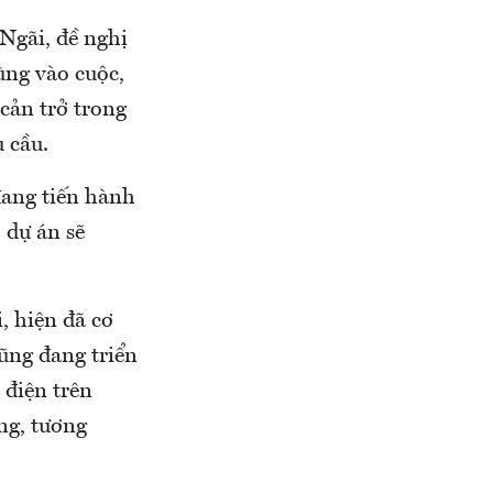
Ngãi, đề nghị
ùng vào cuộc,
 cản trở trong
u cầu.
đang tiến hành
 dự án sẽ
, hiện đã cơ
ũng đang triển
 điện trên
ng, tương