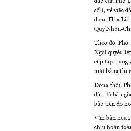
đạo của Phó T
số 1, về việc 
đoạn Hòa Liê
Quy Nhơn-Chí
Theo đó, Phó
Ngãi quyết liệ
cấp tập trung 
mặt bằng thi 
Đồng thời, Ph
dân đã bàn gia
bảo tiến độ h
Văn bản nêu r
chịu hoàn toà