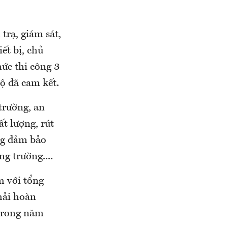
trạ, giám sát,
ết bị, chủ
chức thi công 3
độ đã cam kết.
trường, an
t lượng, rút
ông đảm bảo
g trường....
m với tổng
hải hoàn
 trong năm