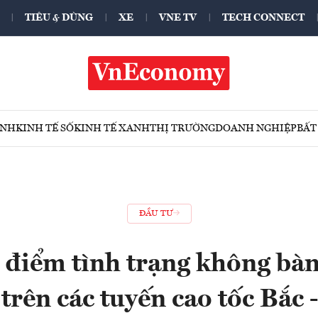
TIÊU & DÙNG
XE
VNE TV
TECH CONNECT
ÍNH
KINH TẾ SỐ
KINH TẾ XANH
THỊ TRƯỜNG
DOANH NGHIỆP
BẤT
ĐẦU TƯ
t điểm tình trạng không bàn
trên các tuyến cao tốc Bắc