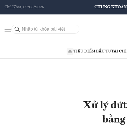
Chủ Nhật, 09/08/2026
CHỨNG KHOÁN
TIÊU ĐIỂM
ĐẦU TƯ
TÀI CH
Xử lý dứ
bằng 