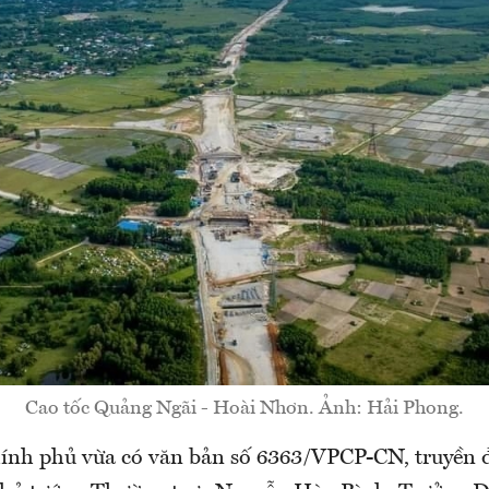
Cao tốc Quảng Ngãi - Hoài Nhơn. Ảnh: Hải Phong.
nh phủ vừa có văn bản số 6363/VPCP-CN, truyền đạ