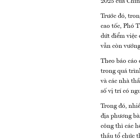
2025 của Chín
Trước đó, tron
cao tốc, Phó 
dứt điểm việc 
vẫn còn vướng 
Theo báo cáo 
trong quá trì
và các nhà th
số vị trí có n
Trong đó, nhiề
địa phương bà
công thì các 
thầu tổ chức t