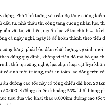
y dựng, Phó Thủ tướng yêu cầu Bộ tăng cường kiểm 
ủ đầu tư, nhà thầu thi công tăng cường nhân lực, thi
uồn vật tư, vật liệu, nguồn lực về tài chính ..., tổ 
 công cả ngày nghỉ, ngày lễ để hoàn thành theo tiến 
 cũng lưu ý, phải bảo đảm chất lượng, vệ sinh môi 
theo đúng quy định, không vì tiến độ mà bỏ qua chấ
rình, thủ tục công nghệ, lựa chọn loại vật liệu kh
t vệ sinh môi trường, mất an toàn lao động trên côn
dự án đường cao tốc này có tổng chiều dài hơn 231k
n 50.000 tỷ đồng; chiếm khoảng 23% khối lượng p
mục tiêu đưa vào khai thác 3.000km đường cao tốc