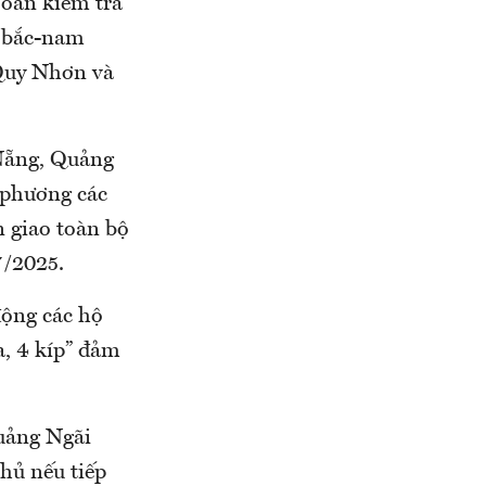
oàn kiểm tra
c bắc-nam
Quy Nhơn và
Nẵng, Quảng
a phương các
n giao toàn bộ
7/2025.
động các hộ
a, 4 kíp” đảm
uảng Ngãi
hủ nếu tiếp