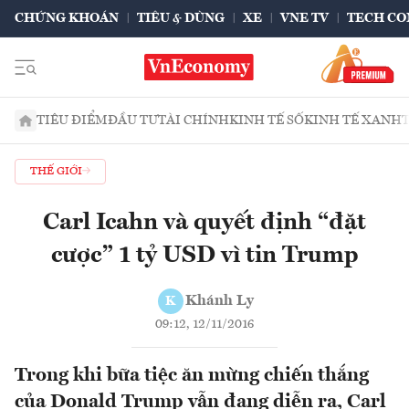
CHỨNG KHOÁN
TIÊU & DÙNG
XE
VNE TV
TECH CO
TIÊU ĐIỂM
ĐẦU TƯ
TÀI CHÍNH
KINH TẾ SỐ
KINH TẾ XANH
THẾ GIỚI
Carl Icahn và quyết định “đặt
cược” 1 tỷ USD vì tin Trump
Khánh Ly
K
09:12, 12/11/2016
Trong khi bữa tiệc ăn mừng chiến thắng
của Donald Trump vẫn đang diễn ra, Carl