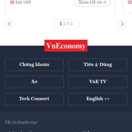
10
bài viết
Xem tất cả
2
1
2
3
4
Chứng khoán
Tiêu & Dùng
Xe
VnE TV
Tech Connect
English ++
Tất cả chuyên mục