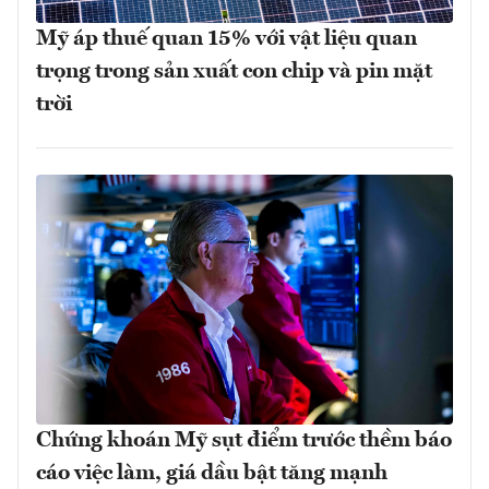
Mỹ áp thuế quan 15% với vật liệu quan
trọng trong sản xuất con chip và pin mặt
trời
Chứng khoán Mỹ sụt điểm trước thềm báo
cáo việc làm, giá dầu bật tăng mạnh