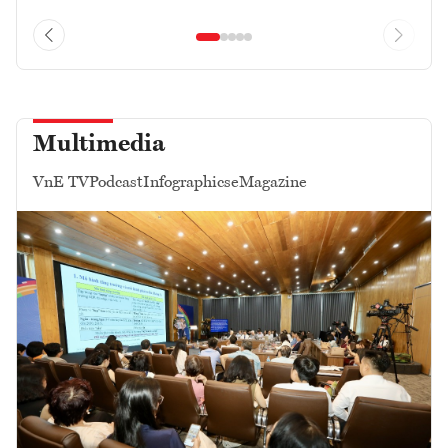
Multimedia
VnE TV
Podcast
Infographics
eMagazine