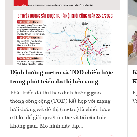
Định hướng metro và TOD chiến lược
K
trong phát triển đô thị bền vững
K
Phát triển đô thị theo định hướng giao
K
thông công cộng (TOD) kết hợp với mạng
V
lưới đường sắt đô thị (metro) là chiến lược
cốt lõi để giải quyết ùn tắc và tái cấu trúc
không gian. Mô hình này tập...