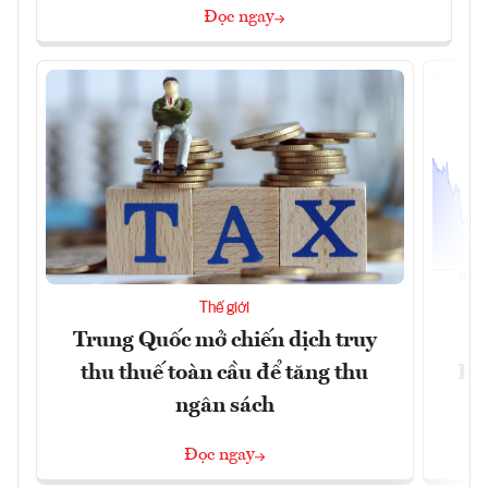
Đọc ngay
Thế giới
Trung Quốc mở chiến dịch truy
G
thu thuế toàn cầu để tăng thu
Ho
ngân sách
Đọc ngay