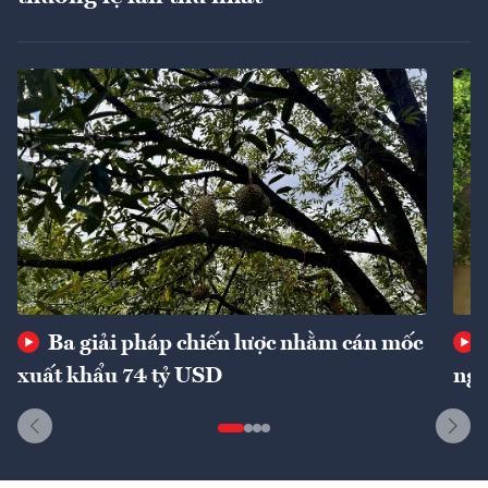
Ba giải pháp chiến lược nhằm cán mốc
xuất khẩu 74 tỷ USD
ngu