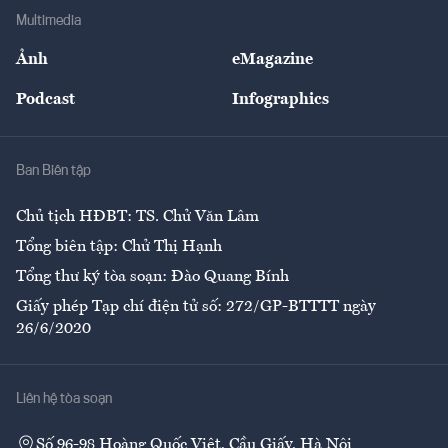
Địa phương
Thị trường
Bảo hiểm
Multimedia
Sự kiện
Nhân lực
Ảnh
eMagazine
Đẹp +
An sinh
Podcast
Infographics
Giải trí
Y tế
Nhà
Ban Biên tập
Ẩm thực
Chủ tịch HĐBT: TS. Chử Văn Lâm
Tổng biên tập: Chử Thị Hạnh
Tổng thư ký tòa soạn: Đào Quang Bính
Giấy phép Tạp chí điện tử số: 272/GP-BTTTT ngày
26/6/2020
Liên hệ tòa soạn
Số 96-98 Hoàng Quốc Việt, Cầu Giấy, Hà Nội