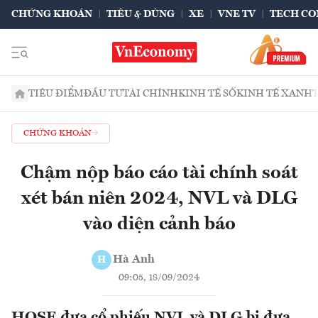
CHỨNG KHOÁN
TIÊU & DÙNG
XE
VNE TV
TECH CO
TIÊU ĐIỂM
ĐẦU TƯ
TÀI CHÍNH
KINH TẾ SỐ
KINH TẾ XANH
CHỨNG KHOÁN
Chậm nộp báo cáo tài chính soát
xét bán niên 2024, NVL và DLG
vào diện cảnh báo
Hà Anh
H
09:05, 18/09/2024
HOSE đưa cổ phiếu NVL và DLG bị đưa