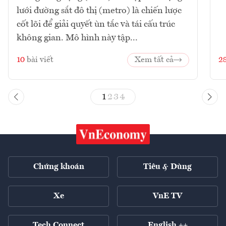
lưới đường sắt đô thị (metro) là chiến lược
cốt lõi để giải quyết ùn tắc và tái cấu trúc
không gian. Mô hình này tập...
10
bài viết
Xem tất cả
2
1
2
3
4
Chứng khoán
Tiêu & Dùng
Xe
VnE TV
Tech Connect
English ++