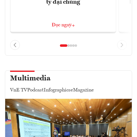
ty đại chúng
ba
Đọc ngay
Multimedia
VnE TV
Podcast
Infographics
eMagazine