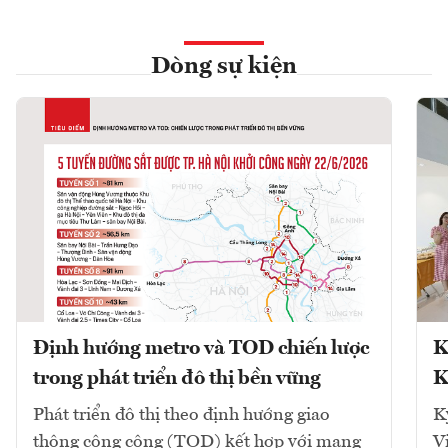
Dòng sự kiện
Định hướng metro và TOD chiến lược
K
trong phát triển đô thị bền vững
K
Phát triển đô thị theo định hướng giao
K
thông công cộng (TOD) kết hợp với mạng
V