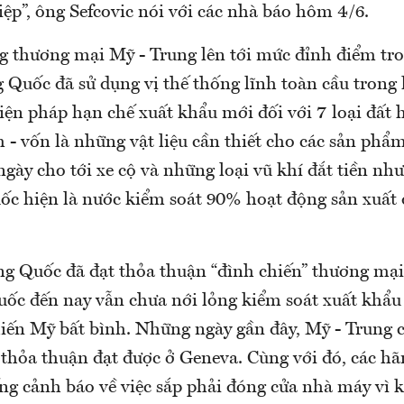
ệp”, ông Sefcovic nói với các nhà báo hôm 4/6.
g thương mại Mỹ - Trung lên tới mức đỉnh điểm tr
 Quốc đã sử dụng vị thế thống lĩnh toàn cầu trong 
iện pháp hạn chế xuất khẩu mới đối với 7 loại đất
- vốn là những vật liệu cần thiết cho các sản phẩ
gày cho tới xe cộ và những loại vũ khí đắt tiền nh
ốc hiện là nước kiểm soát 90% hoạt động sản xuất 
g Quốc đã đạt thỏa thuận “đình chiến” thương mại
uốc đến nay vẫn chưa nới lỏng kiểm soát xuất khẩu
hiến Mỹ bất bình. Những ngày gần đây, Mỹ - Trung 
thỏa thuận đạt được ở Geneva. Cùng với đó, các hã
ếng cảnh báo về việc sắp phải đóng cửa nhà máy vì 