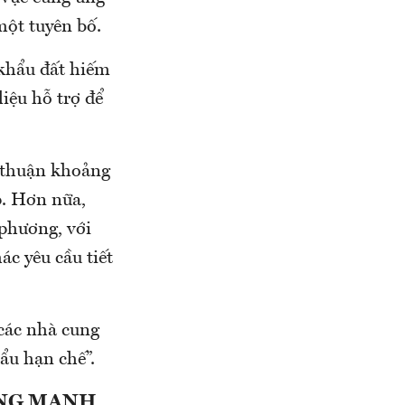
một tuyên bố.
 khẩu đất hiếm
iệu hỗ trợ để
 thuận khoảng
p. Hơn nữa,
 phương, với
ác yêu cầu tiết
các nhà cung
ẩu hạn chế”.
ĂNG MẠNH