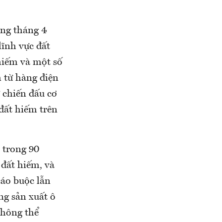
ong tháng 4
lĩnh vực đất
 hiếm và một số
m từ hàng điện
ư chiến đấu cơ
đất hiếm trên
 trong 90
 đất hiếm, và
cáo buộc lẫn
ng sản xuất ô
không thể