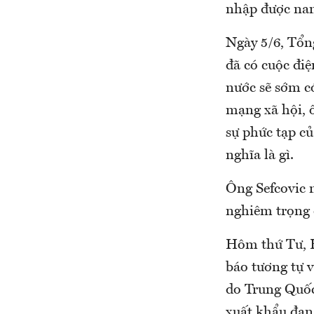
nhập được na
Ngày 5/6, Tổ
đã có cuộc điệ
nước sẽ sớm c
mạng xã hội, 
sự phức tạp c
nghĩa là gì.
Ông Sefcovic 
nghiêm trọng 
Hôm thứ Tư, H
báo tương tự 
do Trung Quốc
xuất khẩu đan