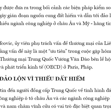
y được đưa ra trong bối cảnh các biện pháp kiểm s
gây gián đoạn nguồn cung đất hiếm và dẫn tới đảo 
nhiều ngành công nghiệp ở châu Âu và Mỹ - hãng t
covic, ủy viên phụ trách vấn đề thương mại của L
ằng vấn đề này là một “ưu tiên” trong cuộc gặp hôm
 Thương mại Trung Quốc Vương Văn Đào bên lề hội
à phát triển kinh tế (OECD) ở Paris, Pháp.
ĐẢO LỘN VÌ THIẾU ĐẤT HIẾM
 tin đến người đồng cấp Trung Quốc về tình hình đ
ông nghiệp ô tô châu Âu và các ngành công nghiệp 
 và nam châm vĩnh cửu có vai trò đặc biệt quan trọ