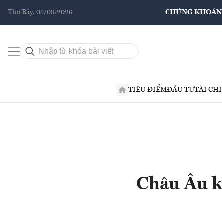
Thứ Bảy, 08/08/2026
CHỨNG KHOÁN
TIÊU ĐIỂM
ĐẦU TƯ
TÀI CH
Châu Âu k