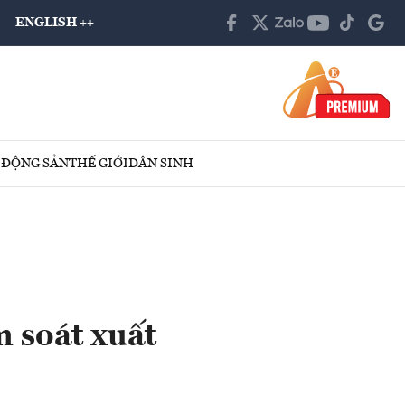
ENGLISH ++
 ĐỘNG SẢN
THẾ GIỚI
DÂN SINH
 soát xuất