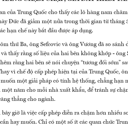
uan của Trung Quốc cho thấy các lô hàng nam châm
này Đức đã giảm một nửa trong thời gian từ tháng 3
các hạn chế này bắt đầu được áp dụng.
ôm thứ Ba, ông Sefcovic và ông Vương đã so sánh dữ
và thấy rằng số liệu của hai bên không khớp - ông 
thêm rằng hai bên sẽ nói chuyện “tương đối sớm” sa
hay vì chế độ cấp phép hiện tại của Trung Quốc, ôn
muốn một giải pháp có tính hệ thống, chẳng hạn 
 một năm cho mỗi nhà xuất khẩu, để tránh sự chậm
 căng thẳng cho ngành.
 bây giờ là việc cấp phép diễn ra chậm hơn nhiều s
cần hay muốn. Chỉ có một số ít các quan chức Tru