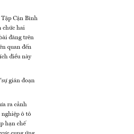
 Tập Cận Bình
n chức hai
bài đăng trên
iên quan đến
ích điều này
“sự gián đoạn
ưa ra cảnh
 nghiệp ô tô
áp hạn chế
 vực cung ứng