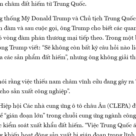
m châm đất hiếm từ Trung Quốc.
ng thống Mỹ Donald Trump và Chủ tịch Trung Quốc
n đàm và sau cuộc gọi, ông Trump cho biết các qua
ó vòng đàm phán thương mại tiếp theo. Trong một 
ông Trump viết: “Sẽ không còn bất kỳ câu hỏi nào l
ủa các sản phẩm đất hiếm”, nhưng ông không giải th
nói rằng việc thiếu nam châm vĩnh cửu đang gây ra 
cho sản xuất công nghiệp”.
iệp hội Các nhà cung ứng ô tô châu Âu (CLEPA) đ
về “gián đoạn lớn” trong chuỗi cung ứng ngành công
 kiểm soát xuất khẩu đất hiếm. “Việc Trung Quốc 
g khiến hoạt động sản xuất bị gián đoạn trong lĩnh