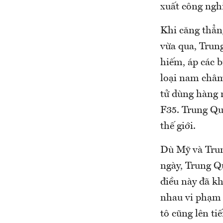
xuất công nghi
Khi căng thẳn
vừa qua, Trung
hiếm, áp các b
loại nam châm 
tử dùng hàng n
F35. Trung Qu
thế giới.
Dù Mỹ và Trun
ngày, Trung Q
điều này đã k
nhau vi phạm 
tô cũng lên ti