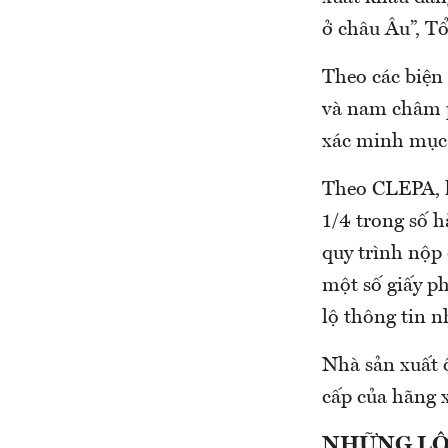
ở châu Âu”, T
Theo các biện
và nam châm ph
xác minh mục đ
Theo CLEPA, k
1/4 trong số 
quy trình nộp 
một số giấy ph
lộ thông tin n
Nhà sản xuất 
cấp của hãng x
NHỮNG LÔ