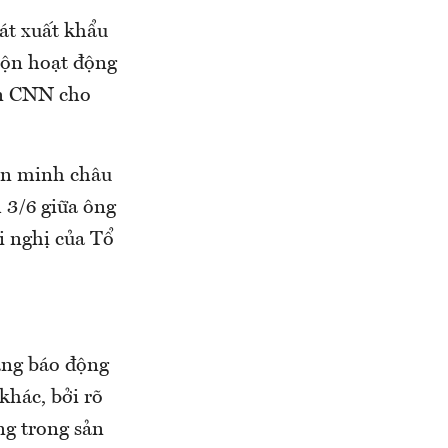
oát xuất khẩu
lộn hoạt động
in CNN cho
iên minh châu
 3/6 giữa ông
 nghị của Tổ
áng báo động
khác, bởi rõ
ng trong sản