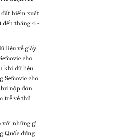
 đất hiếm xuất
 đến tháng 4 -
 liệu về giấy
Sefcovic cho
u khi dữ liệu
g Sefcovic cho
như nộp đơn
 trễ về thủ
o với những gì
ng Quốc đứng