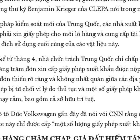
ổng thư ký Benjamin Krieger của CLEPA nói trong 
 pháp kiểm soát mới của Trung Quốc, các nhà xuất
ải xin giấy phép cho mỗi lô hàng và cung cấp tài l
ích sử dụng cuối cùng của các vật liệu này.
ể từ tháng 4, nhà chức trách Trung Quốc chỉ chấp
hàng trăm đơn xin cấp giấy phép xuất khẩu được nộ
đơn thiếu rõ ràng và không nhất quán giữa các địa
ép bị từ chối vì lý do thủ tục và một số giấy phép kh
hạy cảm, bao gồm cả sở hữu trí tuệ.
ô tô Đức Volkswagen gần đây đã nói với CNN rằng 
e này chỉ được cấp “một số lượng giấy phép xuất kh
 HÀNG CHẬM CHẠP, GIÁ ĐẤT HIẾM T