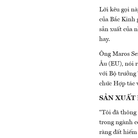
Lời kêu gọi nà
của Bắc Kinh 
sản xuất của 
hay.
Ông Maros Sef
Âu (EU), nói r
với Bộ trưởng
chức Hợp tác v
SẢN XUẤT 
“Tôi đã thông
trong ngành c
ràng đất hiếm