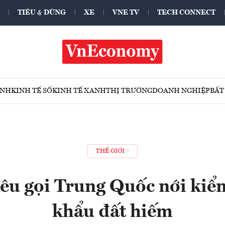
TIÊU & DÙNG
XE
VNE TV
TECH CONNECT
ÍNH
KINH TẾ SỐ
KINH TẾ XANH
THỊ TRƯỜNG
DOANH NGHIỆP
BẤT
THẾ GIỚI
êu gọi Trung Quốc nới kiểm
khẩu đất hiếm