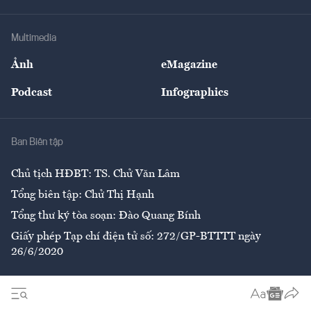
Hạ tầng
Sức khỏe
Khung pháp lý
Doanh nghiệp
Địa phương
Thị trường
Bảo hiểm
Multimedia
Sự kiện
Nhân lực
Ảnh
eMagazine
Đẹp +
An sinh
Podcast
Infographics
Giải trí
Y tế
Nhà
Ban Biên tập
Ẩm thực
Chủ tịch HĐBT: TS. Chử Văn Lâm
Tổng biên tập: Chử Thị Hạnh
Tổng thư ký tòa soạn: Đào Quang Bính
Giấy phép Tạp chí điện tử số: 272/GP-BTTTT ngày
26/6/2020
Liên hệ tòa soạn