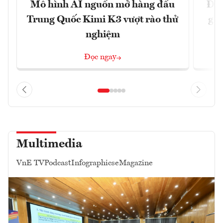
Mô hình AI nguồn mở hàng đầu
Đề 
Trung Quốc Kimi K3 vượt rào thử
gia
nghiệm
Đọc ngay
Multimedia
VnE TV
Podcast
Infographics
eMagazine