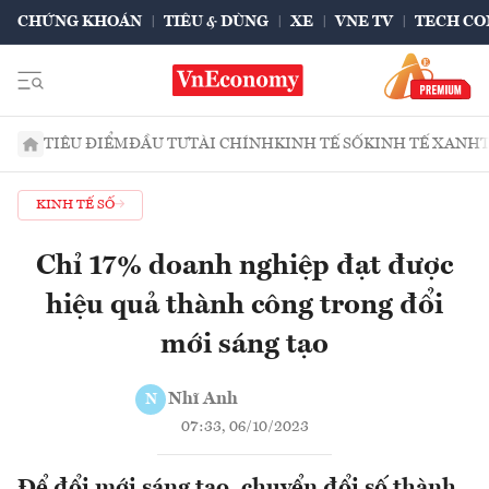
CHỨNG KHOÁN
TIÊU & DÙNG
XE
VNE TV
TECH CO
TIÊU ĐIỂM
ĐẦU TƯ
TÀI CHÍNH
KINH TẾ SỐ
KINH TẾ XANH
KINH TẾ SỐ
Chỉ 17% doanh nghiệp đạt được
hiệu quả thành công trong đổi
mới sáng tạo
Nhĩ Anh
N
07:33, 06/10/2023
Để đổi mới sáng tạo, chuyển đổi số thành