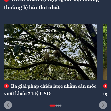
thường lệ lần thứ nhất
Ba giải pháp chiến lược nhằm cán mốc
xuất khẩu 74 tỷ USD
ngu