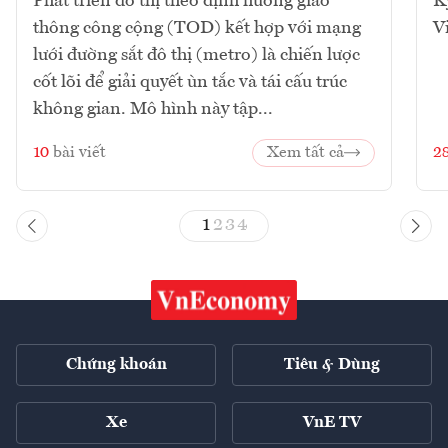
Phát triển đô thị theo định hướng giao
K
thông công cộng (TOD) kết hợp với mạng
V
lưới đường sắt đô thị (metro) là chiến lược
cốt lõi để giải quyết ùn tắc và tái cấu trúc
không gian. Mô hình này tập...
10
bài viết
Xem tất cả
2
1
2
3
4
Chứng khoán
Tiêu & Dùng
Xe
VnE TV