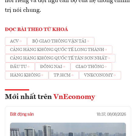
nói riêng và đội ngũ cán bộ của hệ thống chính
trị nói chung.
ĐỌC BÀI THEO TỪ KHOÁ
ACV
BỘ GIAO THÔNG VẬN TẢI
CẢNG HÀNG KHÔNG QUỐC TẾ LONG THÀNH
CẢNG HÀNG KHÔNG QUỐC TẾ TÂN SƠN NHẤT
ĐẦU TƯ
ĐỒNG NAI
GIAO THÔNG
HÀNG KHÔNG
TP.HCM
VNECONOMY
Mới nhất trên
VnEconomy
Bất động sản
18:37, 08/08/2026