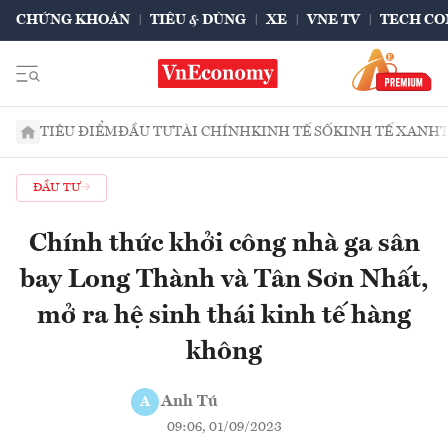
CHỨNG KHOÁN
TIÊU & DÙNG
XE
VNE TV
TECH CO
TIÊU ĐIỂM
ĐẦU TƯ
TÀI CHÍNH
KINH TẾ SỐ
KINH TẾ XANH
ĐẦU TƯ
Chính thức khởi công nhà ga sân
bay Long Thành và Tân Sơn Nhất,
mở ra hệ sinh thái kinh tế hàng
không
Anh Tú
A
09:06, 01/09/2023