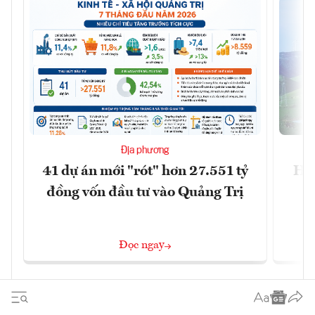
Địa phương
41 dự án mới "rót" hơn 27.551 tỷ
Hà 
đồng vốn đầu tư vào Quảng Trị
4 
Đọc ngay