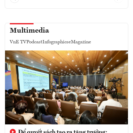
Multimedia
VnE TV
Podcast
Infographics
eMagazine
Để quyết sách tạo ra tăng trưởng: