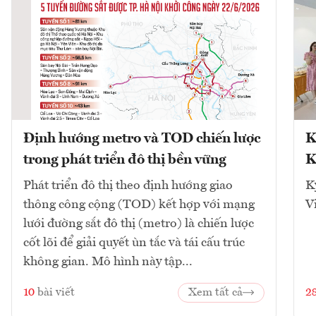
Định hướng metro và TOD chiến lược
K
trong phát triển đô thị bền vững
K
Phát triển đô thị theo định hướng giao
K
thông công cộng (TOD) kết hợp với mạng
V
lưới đường sắt đô thị (metro) là chiến lược
cốt lõi để giải quyết ùn tắc và tái cấu trúc
không gian. Mô hình này tập...
10
bài viết
Xem tất cả
2