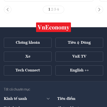
1
2
3
4
Chứng khoán
Tiêu & Dùng
Xe
VnE TV
Tech Connect
English ++
Tất cả chuyên mục
Kinh tế xanh
Tiêu điểm
Chuyển động xanh