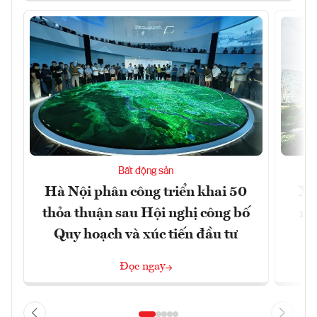
Bất động sản
Hà Nội phân công triển khai 50
Xâ
thỏa thuận sau Hội nghị công bố
nâ
Quy hoạch và xúc tiến đầu tư
Đọc ngay