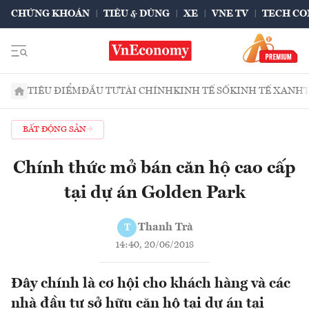
CHỨNG KHOÁN
TIÊU & DÙNG
XE
VNE TV
TECH CO
TIÊU ĐIỂM
ĐẦU TƯ
TÀI CHÍNH
KINH TẾ SỐ
KINH TẾ XANH
BẤT ĐỘNG SẢN
Chính thức mở bán căn hộ cao cấp
tại dự án Golden Park
Thanh Trà
T
14:40, 20/06/2018
Đây chính là cơ hội cho khách hàng và các
nhà đầu tư sở hữu căn hộ tại dự án tại