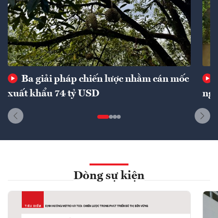
Ba giải pháp chiến lược nhằm cán mốc
xuất khẩu 74 tỷ USD
ngu
Dòng sự kiện