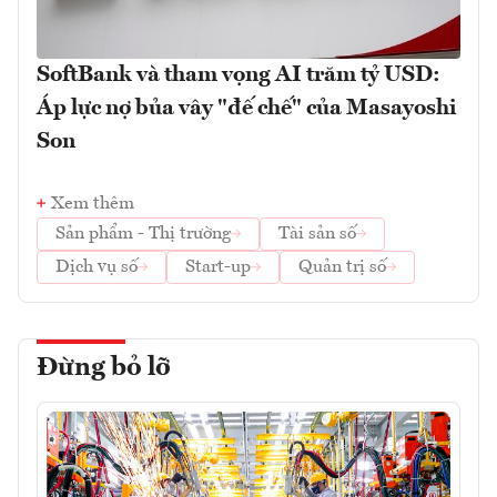
SoftBank và tham vọng AI trăm tỷ USD:
Áp lực nợ bủa vây "đế chế" của Masayoshi
Son
Xem thêm
Sản phẩm - Thị trường
Tài sản số
Dịch vụ số
Start-up
Quản trị số
Đừng bỏ lỡ