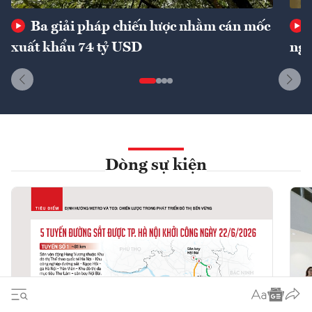
Ba giải pháp chiến lược nhằm cán mốc
xuất khẩu 74 tỷ USD
ngu
Dòng sự kiện