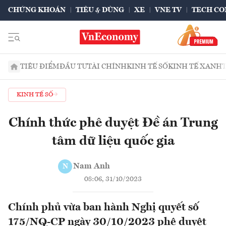
CHỨNG KHOÁN
TIÊU & DÙNG
XE
VNE TV
TECH CO
TIÊU ĐIỂM
ĐẦU TƯ
TÀI CHÍNH
KINH TẾ SỐ
KINH TẾ XANH
KINH TẾ SỐ
Chính thức phê duyệt Đề án Trung
tâm dữ liệu quốc gia
Nam Anh
N
08:06, 31/10/2023
Chính phủ vừa ban hành Nghị quyết số
175/NQ-CP ngày 30/10/2023 phê duyệt