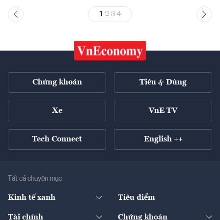
1
2
3
4
Chứng khoán
Tiêu & Dùng
Xe
VnE TV
Tech Connect
English ++
Tất cả chuyên mục
Kinh tế xanh
Tiêu điểm
Chuyển động xanh
Tài chính
Chứng khoán