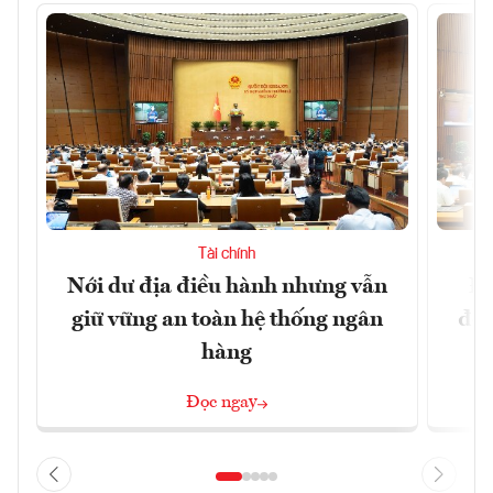
Tài chính
Nới dư địa điều hành nhưng vẫn
Đổ
giữ vững an toàn hệ thống ngân
đột
hàng
Đọc ngay