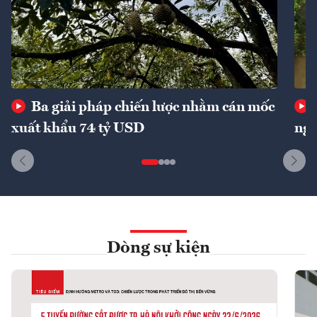
Ba giải pháp chiến lược nhằm cán mốc
xuất khẩu 74 tỷ USD
ngu
Dòng sự kiện