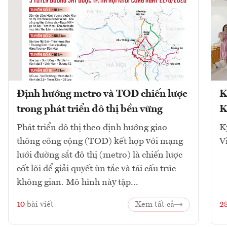
Định hướng metro và TOD chiến lược
K
trong phát triển đô thị bền vững
K
Phát triển đô thị theo định hướng giao
K
thông công cộng (TOD) kết hợp với mạng
V
lưới đường sắt đô thị (metro) là chiến lược
cốt lõi để giải quyết ùn tắc và tái cấu trúc
không gian. Mô hình này tập...
10
bài viết
Xem tất cả
2