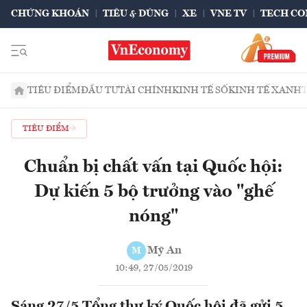
CHỨNG KHOÁN
TIÊU & DÙNG
XE
VNE TV
TECH CO
TIÊU ĐIỂM
ĐẦU TƯ
TÀI CHÍNH
KINH TẾ SỐ
KINH TẾ XANH
TIÊU ĐIỂM
Chuẩn bị chất vấn tại Quốc hội:
Dự kiến 5 bộ trưởng vào "ghế
nóng"
Mỹ An
M
10:49, 27/05/2019
Sáng 27/5 Tổng thư ký Quốc hội đã gửi 5