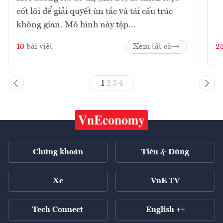
cốt lõi để giải quyết ùn tắc và tái cấu trúc
không gian. Mô hình này tập...
10
bài viết
Xem tất cả
2
1
2
3
4
Chứng khoán
Tiêu & Dùng
Xe
VnE TV
Tech Connect
English ++