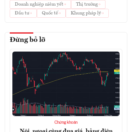
Doanh nghiệp niêm yết
Thị trường
Đầu tư
Quốc tế
Khung pháp lý
Đừng bỏ lỡ
Chứng khoán
Nội, ngoại cùng đua giá, bảng điện