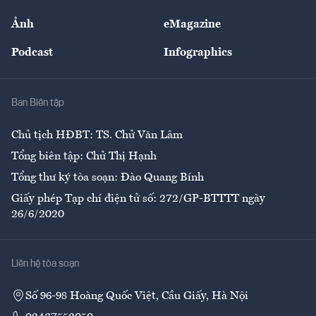
Sự kiện
Nhân lực
Ảnh
eMagazine
Đẹp +
An sinh
Podcast
Infographics
Giải trí
Y tế
Nhà
Ban Biên tập
Ẩm thực
Chủ tịch HĐBT: TS. Chử Văn Lâm
Tổng biên tập: Chử Thị Hạnh
Tổng thư ký tòa soạn: Đào Quang Bính
Giấy phép Tạp chí điện tử số: 272/GP-BTTTT ngày
26/6/2020
Liên hệ tòa soạn
Số 96-98 Hoàng Quốc Việt, Cầu Giấy, Hà Nội