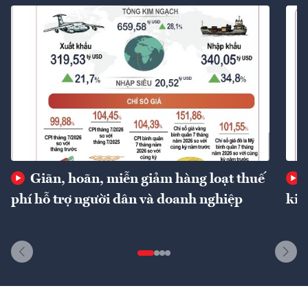
Giãn, hoãn, miễn giảm hàng loạt thuế
phí hỗ trợ người dân và doanh nghiệp
kin