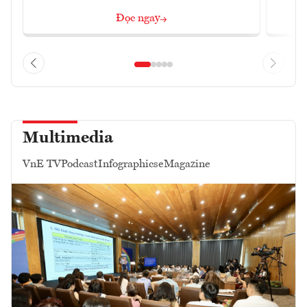
Đọc ngay
Multimedia
VnE TV
Podcast
Infographics
eMagazine