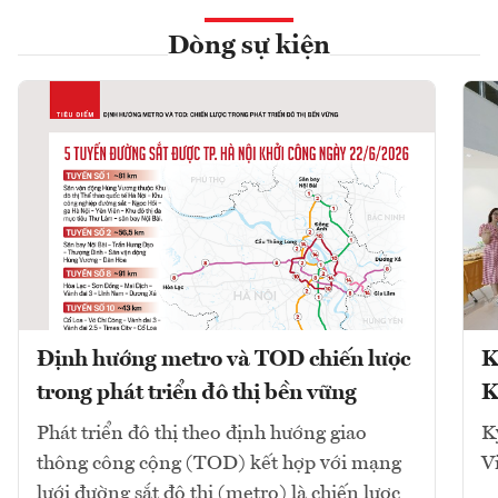
Dòng sự kiện
Định hướng metro và TOD chiến lược
K
trong phát triển đô thị bền vững
K
Phát triển đô thị theo định hướng giao
K
thông công cộng (TOD) kết hợp với mạng
V
lưới đường sắt đô thị (metro) là chiến lược