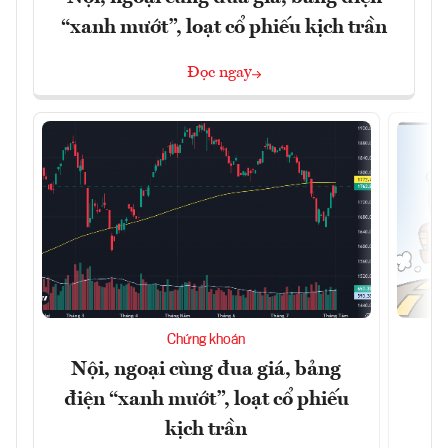
“xanh mướt”, loạt cổ phiếu kịch trần
Đọc ngay
Chứng khoán
Nội, ngoại cùng đua giá, bảng
B
điện “xanh mướt”, loạt cổ phiếu
kịch trần