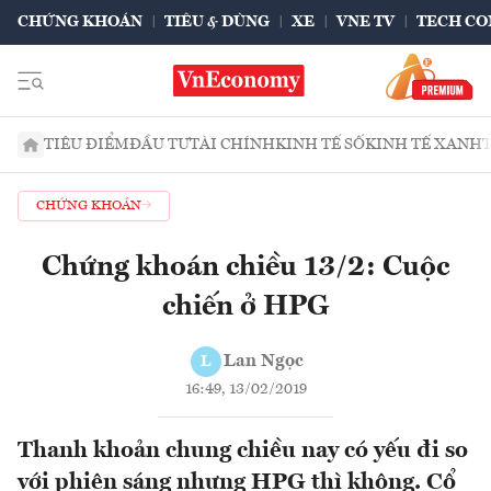
CHỨNG KHOÁN
TIÊU & DÙNG
XE
VNE TV
TECH CO
TIÊU ĐIỂM
ĐẦU TƯ
TÀI CHÍNH
KINH TẾ SỐ
KINH TẾ XANH
CHỨNG KHOÁN
Chứng khoán chiều 13/2: Cuộc
chiến ở HPG
Lan Ngọc
L
16:49, 13/02/2019
Thanh khoản chung chiều nay có yếu đi so
với phiên sáng nhưng HPG thì không. Cổ