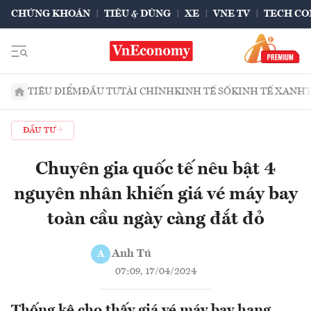
CHỨNG KHOÁN
TIÊU & DÙNG
XE
VNE TV
TECH CO
TIÊU ĐIỂM
ĐẦU TƯ
TÀI CHÍNH
KINH TẾ SỐ
KINH TẾ XANH
ĐẦU TƯ
Chuyên gia quốc tế nêu bật 4
nguyên nhân khiến giá vé máy bay
toàn cầu ngày càng đắt đỏ
Anh Tú
A
07:09, 17/04/2024
Thống kê cho thấy giá vé máy bay hạng