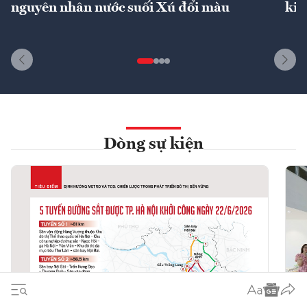
nguyên nhân nước suối Xú đổi màu
kin
Dòng sự kiện