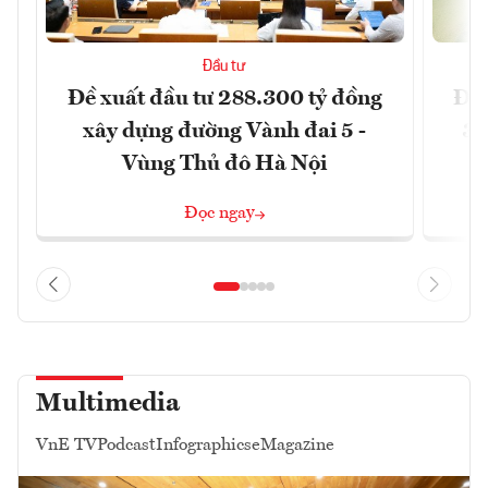
Đầu tư
Đề xuất đầu tư 288.300 tỷ đồng
Đồn
xây dựng đường Vành đai 5 -
3 
Vùng Thủ đô Hà Nội
Đọc ngay
Multimedia
VnE TV
Podcast
Infographics
eMagazine