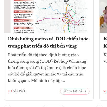
Định hướng metro và TOD chiến lược
K
trong phát triển đô thị bền vững
K
Phát triển đô thị theo định hướng giao
K
thông công cộng (TOD) kết hợp với mạng
V
lưới đường sắt đô thị (metro) là chiến lược
cốt lõi để giải quyết ùn tắc và tái cấu trúc
không gian. Mô hình này tập...
10
bài viết
Xem tất cả
2