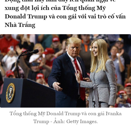
xung đột lợi ích của Tổng thống Mỹ
Donald Trump và con gái với vai trò cố vấn
Nhà Trắng
Tổng thống Mỹ Donald Trump và con gái Ivanka
Trump - Ảnh: Getty Images.