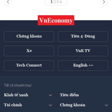
1
2
3
4
Chứng khoán
Tiêu & Dùng
Xe
VnE TV
Tech Connect
English ++
Tất cả chuyên mục
Kinh tế xanh
Tiêu điểm
Chuyển động xanh
Tài chính
Chứng khoán
Pháp lý