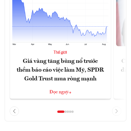
Thế giới
Giá vàng tăng bùng nổ trước
Chí
thềm báo cáo việc làm Mỹ, SPDR
đã 
Gold Trust mua ròng mạnh
Đọc ngay