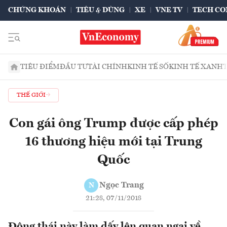
CHỨNG KHOÁN
TIÊU & DÙNG
XE
VNE TV
TECH CO
TIÊU ĐIỂM
ĐẦU TƯ
TÀI CHÍNH
KINH TẾ SỐ
KINH TẾ XANH
THẾ GIỚI
Con gái ông Trump được cấp phép
16 thương hiệu mới tại Trung
Quốc
Ngọc Trang
N
21:28, 07/11/2018
Động thái này làm dấy lên quan ngại về