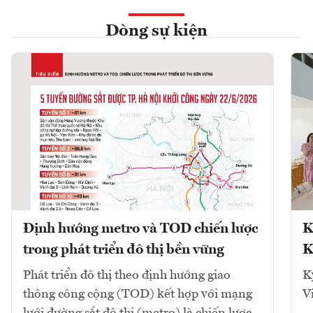
Dòng sự kiện
Định hướng metro và TOD chiến lược
K
trong phát triển đô thị bền vững
K
Phát triển đô thị theo định hướng giao
K
thông công cộng (TOD) kết hợp với mạng
V
lưới đường sắt đô thị (metro) là chiến lược