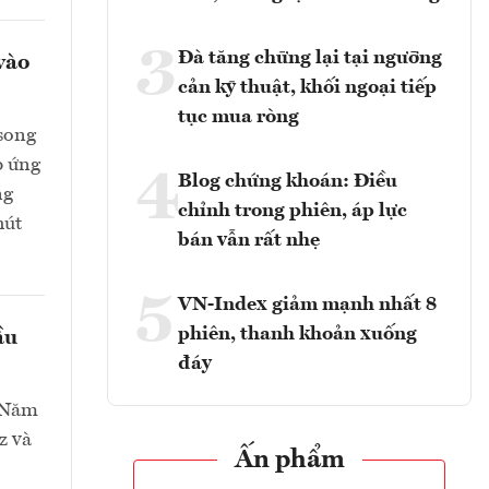
3
Đà tăng chững lại tại ngưỡng
vào
cản kỹ thuật, khối ngoại tiếp
tục mua ròng
 song
p ứng
4
Blog chứng khoán: Điều
ng
chỉnh trong phiên, áp lực
hút
bán vẫn rất nhẹ
5
VN-Index giảm mạnh nhất 8
phiên, thanh khoản xuống
ầu
đáy
ứ Năm
z và
Ấn phẩm