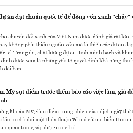
ự án đạt chuẩn quốc tế để dòng vốn xanh "chảy" 
ho chuyển đổi xanh của Việt Nam được đánh giá rất lớn,
 nay không phải thiếu nguồn vốn mà là thiếu các dự án đá
ốc tế. Trong đó, chất lượng dự án, tính minh bạch và khu
 định được xem là những yếu tố quyết định khả năng thu 
h dài hạn…
 Mỹ sụt điểm trước thềm báo cáo việc làm, giá d
ạnh
hứng khoán Mỹ giảm điểm trong phiên giao dịch ngày th
à đầu tư chờ đợi một thỏa thuận về mở cửa eo biển Hormu
làm quan trọng sắp được công bố...