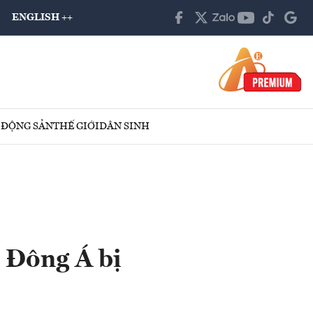
ENGLISH ++
 ĐỘNG SẢN
THẾ GIỚI
DÂN SINH
n Đông Á bị