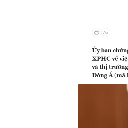
Ủy ban chứn
XPHC về việc
và thị trườn
Đông Á (mã