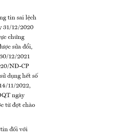
g tin sai lệch
y 31/12/2020
vực chứng
ược sửa đổi,
 30/12/2021
/2020/NĐ-CP
 sử dụng hết số
 14/11/2022,
HĐQT ngày
c từ đợt chào
tin đối với