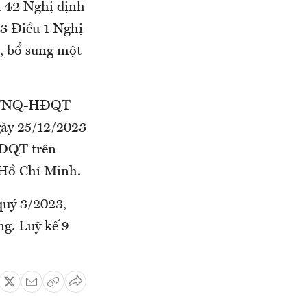
u 42 Nghị định
13 Điều 1 Nghị
, bổ sung một
023/NQ-HĐQT
ày 25/12/2023
HĐQT trên
 Hồ Chí Minh.
quý 3/2023,
ng. Luỹ kế 9