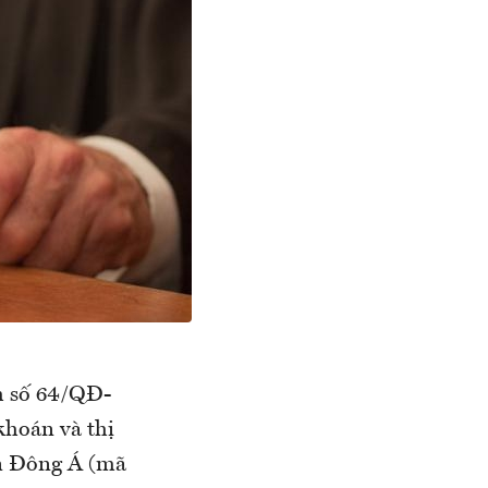
h số 64/QĐ-
khoán và thị
ạn Đông Á (mã