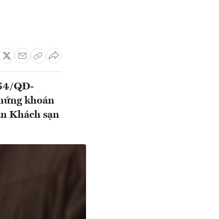
 64/QĐ-
chứng khoán
àn Khách sạn