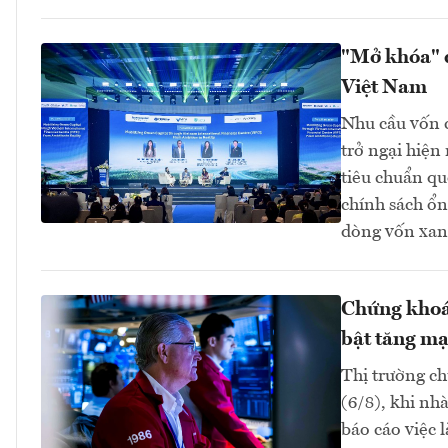
"Mở khóa" d
Việt Nam
Nhu cầu vốn c
trở ngại hiện
tiêu chuẩn qu
chính sách ổn
dòng vốn xan
Chứng khoán
bật tăng m
Thị trường c
(6/8), khi nh
báo cáo việc 