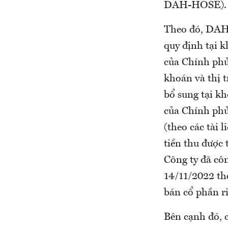
DAH-HOSE).
Theo đó, DAH b
quy định tại 
của Chính phủ
khoán và thị 
bổ sung tại k
của Chính phủ
(theo các tài 
tiền thu được 
Công ty đã cô
14/11/2022 th
bán cổ phần r
Bên cạnh đó, c