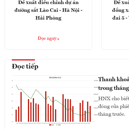
Đề xuất điều chỉnh dự án
Đề xuấ
đường sắt Lào Cai - Hà Nội -
đồng x
Hải Phòng
đai 5 
Đọc ngay
Đọc tiếp
Thanh khoả
trong tháng
HNX cho biết 
đóng cửa phiê
tháng trước.