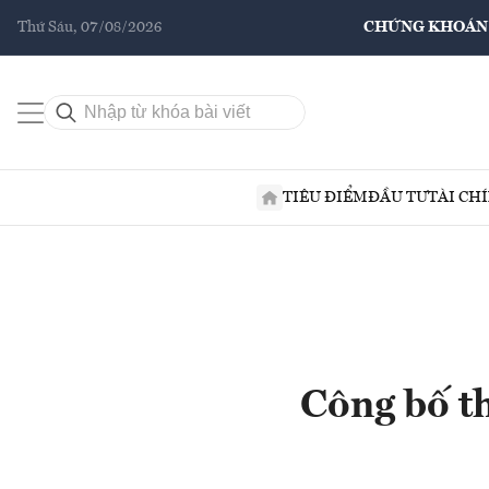
Thứ Sáu, 07/08/2026
CHỨNG KHOÁN
TIÊU ĐIỂM
ĐẦU TƯ
TÀI CH
Công bố th