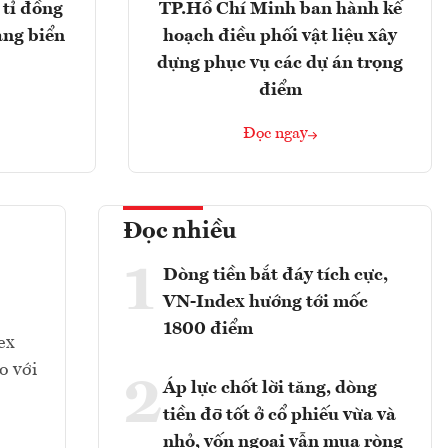
tỉ đồng
TP.Hồ Chí Minh ban hành kế
ảng biển
hoạch điều phối vật liệu xây
dựng phục vụ các dự án trọng
điểm
Đọc ngay
Đọc nhiều
1
Dòng tiền bắt đáy tích cực,
VN-Index hướng tới mốc
1800 điểm
ex
o với
2
Áp lực chốt lời tăng, dòng
tiền đỡ tốt ở cổ phiếu vừa và
nhỏ, vốn ngoại vẫn mua ròng