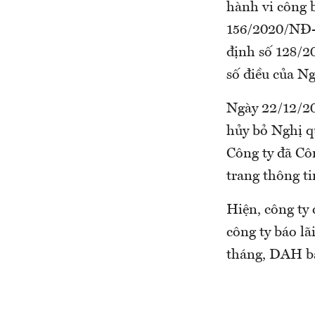
hành vi công b
156/2020/NĐ-C
định số 128/2
số điều của N
Ngày 22/12/2
hủy bỏ Nghị 
Công ty đã Cô
trang thông t
Hiện, công ty
công ty báo lã
tháng, DAH bá