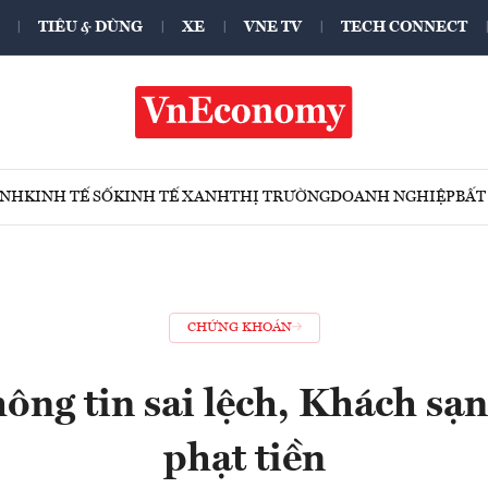
TIÊU & DÙNG
XE
VNE TV
TECH CONNECT
ÍNH
KINH TẾ SỐ
KINH TẾ XANH
THỊ TRƯỜNG
DOANH NGHIỆP
BẤT
CHỨNG KHOÁN
ông tin sai lệch, Khách sạ
phạt tiền