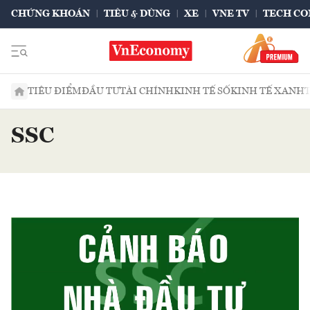
CHỨNG KHOÁN
TIÊU & DÙNG
XE
VNE TV
TECH CO
TIÊU ĐIỂM
ĐẦU TƯ
TÀI CHÍNH
KINH TẾ SỐ
KINH TẾ XANH
SSC