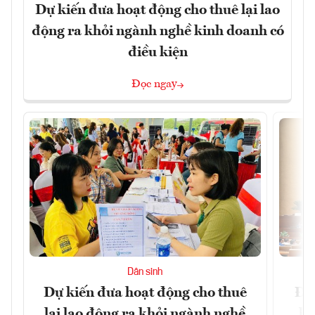
Dự kiến đưa hoạt động cho thuê lại lao
động ra khỏi ngành nghề kinh doanh có
điều kiện
Đọc ngay
Dân sinh
Dự kiến đưa hoạt động cho thuê
Đề 
lại lao động ra khỏi ngành nghề
hà