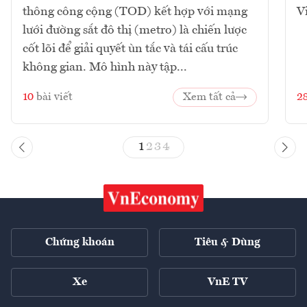
thông công cộng (TOD) kết hợp với mạng
V
lưới đường sắt đô thị (metro) là chiến lược
cốt lõi để giải quyết ùn tắc và tái cấu trúc
không gian. Mô hình này tập...
10
bài viết
Xem tất cả
2
1
2
3
4
Chứng khoán
Tiêu & Dùng
Xe
VnE TV