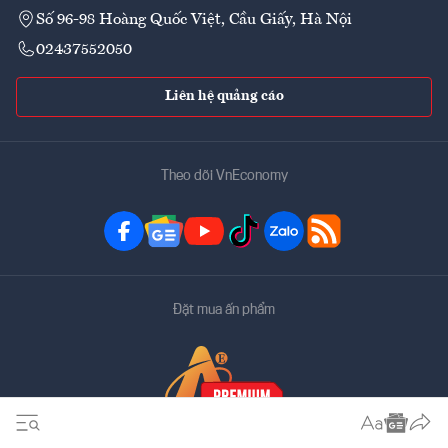
Số 96-98 Hoàng Quốc Việt, Cầu Giấy, Hà Nội
02437552050
Liên hệ quảng cáo
Theo dõi VnEconomy
Đặt mua ấn phẩm