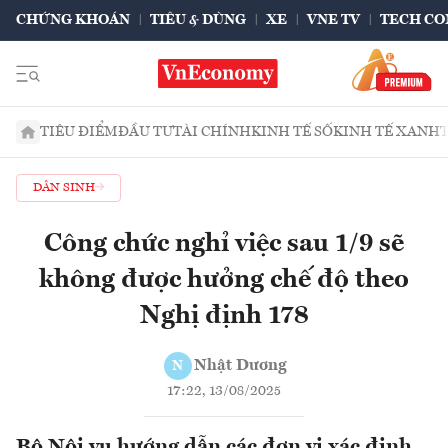
CHỨNG KHOÁN
TIÊU & DÙNG
XE
VNE TV
TECH CO
TIÊU ĐIỂM
ĐẦU TƯ
TÀI CHÍNH
KINH TẾ SỐ
KINH TẾ XANH
DÂN SINH
Công chức nghỉ việc sau 1/9 sẽ
không được hưởng chế độ theo
Nghị định 178
Nhật Dương
N
17:22, 13/08/2025
Bộ Nội vụ hướng dẫn các đơn vị xác định