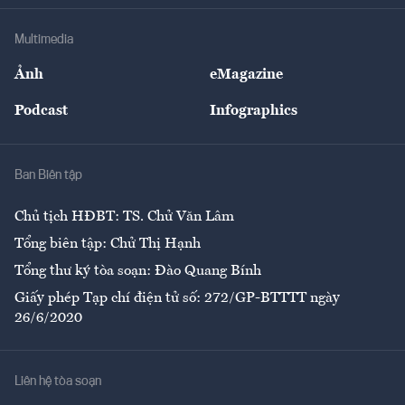
Khung pháp lý
Doanh nghiệp
Địa phương
Thị trường
Bảo hiểm
Multimedia
Sự kiện
Nhân lực
Ảnh
eMagazine
Đẹp +
An sinh
Podcast
Infographics
Giải trí
Y tế
Nhà
Ban Biên tập
Ẩm thực
Chủ tịch HĐBT: TS. Chử Văn Lâm
Tổng biên tập: Chử Thị Hạnh
Tổng thư ký tòa soạn: Đào Quang Bính
Giấy phép Tạp chí điện tử số: 272/GP-BTTTT ngày
26/6/2020
Liên hệ tòa soạn