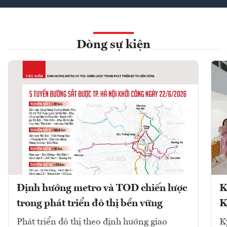
Dòng sự kiện
Định hướng metro và TOD chiến lược
K
trong phát triển đô thị bền vững
K
Phát triển đô thị theo định hướng giao
K