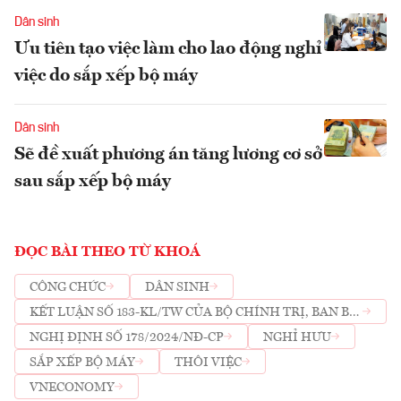
Dân sinh
Ưu tiên tạo việc làm cho lao động nghỉ
việc do sắp xếp bộ máy
Dân sinh
Sẽ đề xuất phương án tăng lương cơ sở
sau sắp xếp bộ máy
ĐỌC BÀI THEO TỪ KHOÁ
CÔNG CHỨC
DÂN SINH
KẾT LUẬN SỐ 183-KL/TW CỦA BỘ CHÍNH TRỊ, BAN BÍ
THƯ
NGHỊ ĐỊNH SỐ 178/2024/NĐ-CP
NGHỈ HƯU
SẮP XẾP BỘ MÁY
THÔI VIỆC
VNECONOMY