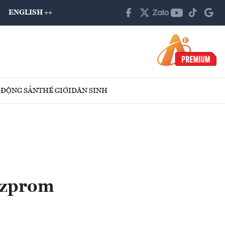
ENGLISH ++
 ĐỘNG SẢN
THẾ GIỚI
DÂN SINH
azprom