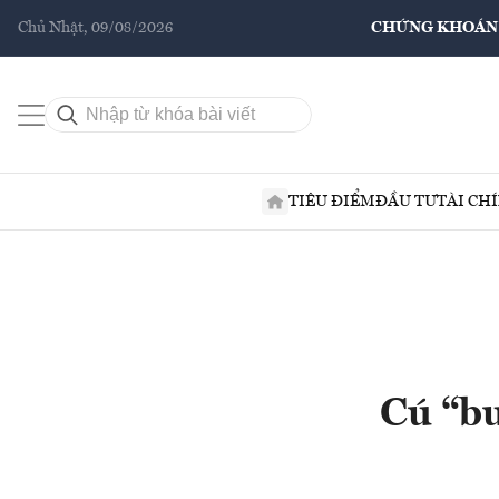
Chủ Nhật, 09/08/2026
CHỨNG KHOÁN
TIÊU ĐIỂM
ĐẦU TƯ
TÀI CH
Cú “b