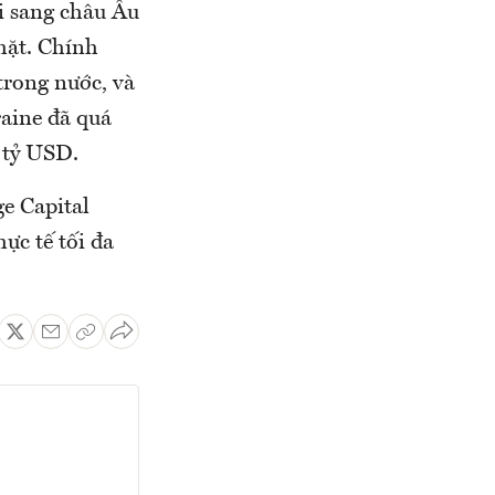
i sang châu Âu
mặt. Chính
trong nước, và
raine đã quá
 tỷ USD.
e Capital
c tế tối đa