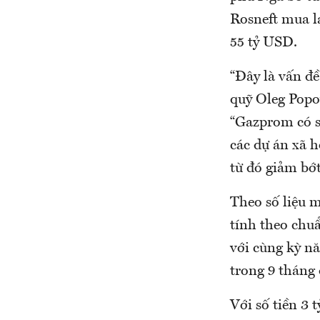
Rosneft mua l
55 tỷ USD.
“Đây là vấn đề
quỹ Oleg Popo
“Gazprom có s
các dự án xã 
từ đó giảm bớ
Theo số liệu 
tính theo chu
với cùng kỳ n
trong 9 tháng
Với số tiền 3