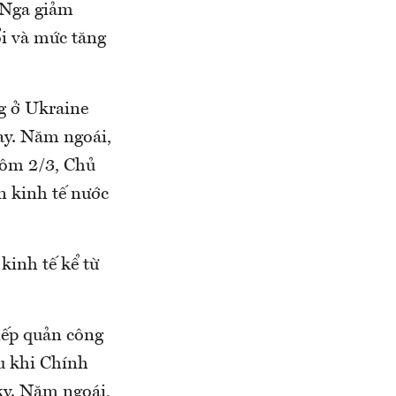
 Nga giảm
ổi và mức tăng
g ở Ukraine
ay. Năm ngoái,
Hôm 2/3, Chủ
n kinh tế nước
kinh tế kể từ
iếp quản công
au khi Chính
ky. Năm ngoái,