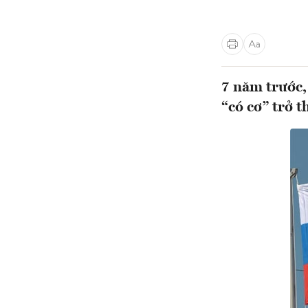
7 năm trước,
“có cơ” trở t