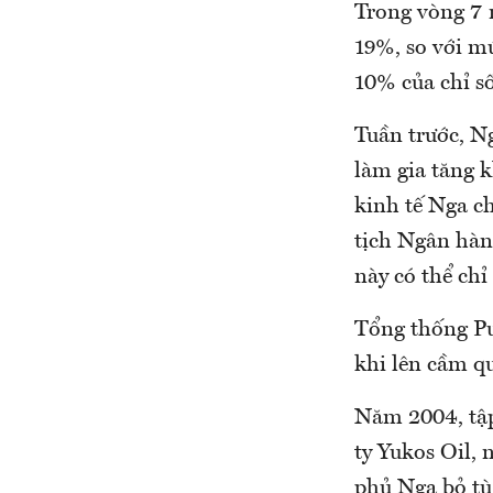
Trong vòng 7 
19%, so với m
10% của chỉ số
Tuần trước, N
làm gia tăng 
kinh tế Nga c
tịch Ngân hàn
này có thể ch
Tổng thống Pu
khi lên cầm q
Năm 2004, tập
ty Yukos Oil, 
phủ Nga bỏ tù