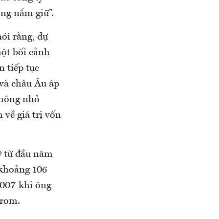
ng nắm giữ”.
ói rằng, dự
ột bối cảnh
n tiếp tục
 và châu Âu áp
không nhỏ
về giá trị vốn
ỹ từ đầu năm
 khoảng 106
007 khi ông
prom.