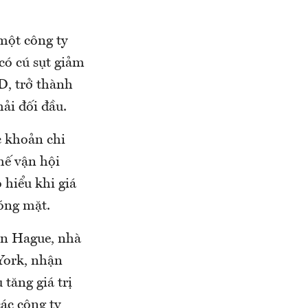
một công ty
 có cú sụt giảm
D, trở thành
ải đối đầu.
c khoản chi
hế vận hội
 hiểu khi giá
hóng mặt.
Ian Hague, nhà
York, nhận
tăng giá trị
ác công ty