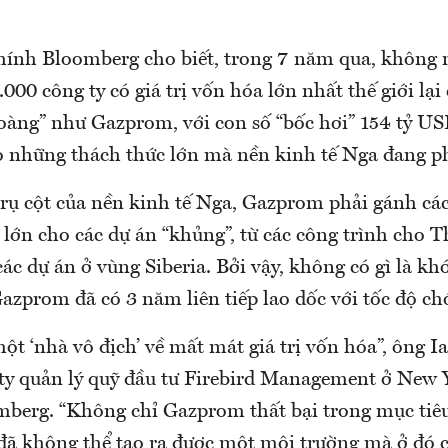
chính Bloomberg cho biết, trong 7 năm qua, không 
.000 công ty có giá trị vốn hóa lớn nhất thế giới lại
hoàng” như Gazprom, với con số “bốc hơi” 154 tỷ US
o những thách thức lớn mà nền kinh tế Nga đang ph
 trụ cột của nền kinh tế Nga, Gazprom phải gánh cá
 lớn cho các dự án “khủng”, từ các công trình cho T
các dự án ở vùng Siberia. Bởi vậy, không có gì là khó
azprom đã có 3 năm liên tiếp lao dốc với tốc độ c
t ‘nhà vô địch’ về mất mát giá trị vốn hóa”, ông 
 ty quản lý quỹ đầu tư Firebird Management ở New 
mberg. “Không chỉ Gazprom thất bại trong mục tiêu 
đã không thể tạo ra được một môi trường mà ở đó c