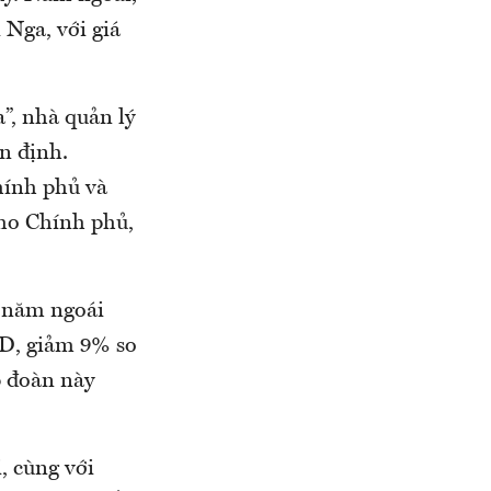
 Nga, với giá
”, nhà quản lý
n định.
hính phủ và
cho Chính phủ,
u năm ngoái
SD, giảm 9% so
p đoàn này
, cùng với