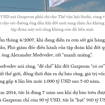
tỷ USD mà Gazprom phải chi cho Thế vận hội Sochi, cùng 
ư cho các đường ống dẫn khí đốt mới sang châu Âu không
tập đoàn này nói rằng không còn đủ tiền mặt.
iểm tháng 4/2007, khi đang diễn ra cơn sốt giá hàn
 cầu, Phó giám đốc điều hành của tập đoàn khí đốt 
ông Alexander Medvedev, rất “mạnh miệng”.
edvedev nói rằng, “đế chế” khí đốt Gazprom “có cơ”
ất thế giới, đồng thời đưa ra dự báo rằng, giá trị vố
ăng gấp 4 lần lên mức 1.000 tỷ USD sau 7-10 năm.
m 2014, tức là đúng 7 năm sau khi dự báo trên được
a Gazprom chỉ còn 90 tỷ USD, tức là “hụt” 910 tỷ U