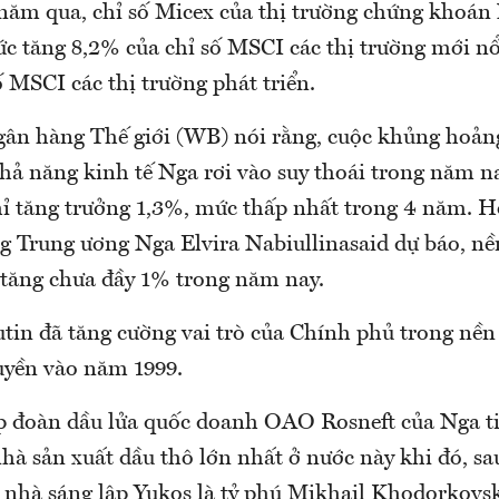
năm qua, chỉ số Micex của thị trường chứng khoán
ức tăng 8,2% của chỉ số MSCI các thị trường mới n
 MSCI các thị trường phát triển.
gân hàng Thế giới (WB) nói rằng, cuộc khủng hoản
khả năng kinh tế Nga rơi vào suy thoái trong năm n
hỉ tăng trưởng 1,3%, mức thấp nhất trong 4 năm. 
g Trung ương Nga Elvira Nabiullinasaid dự báo, nề
ỉ tăng chưa đầy 1% trong năm nay.
tin đã tăng cường vai trò của Chính phủ trong nền 
uyền vào năm 1999.
 đoàn dầu lửa quốc doanh OAO Rosneft của Nga t
nhà sản xuất dầu thô lớn nhất ở nước này khi đó, s
 nhà sáng lập Yukos là tỷ phú Mikhail Khodorkovs