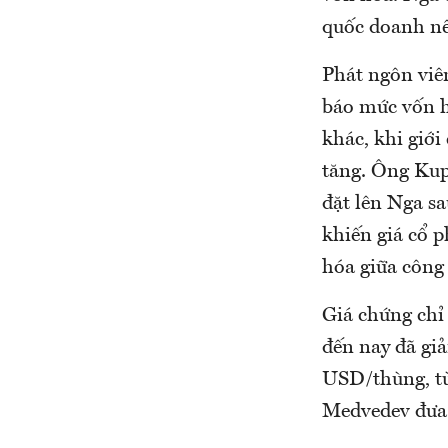
quốc doanh nê
Phát ngôn viê
báo mức vốn h
khác, khi giới
tăng. Ông Kup
đặt lên Nga s
khiến giá cổ 
hóa giữa công 
Giá chứng chỉ
đến nay đã gi
USD/thùng, t
Medvedev đưa 