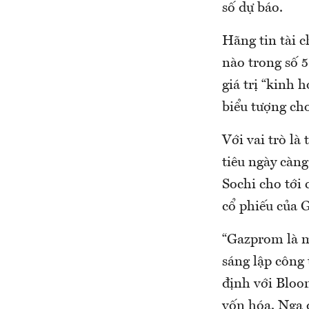
số dự báo.
Hãng tin tài 
nào trong số 5
giá trị “kinh 
biểu tượng ch
Với vai trò là
tiêu ngày càng
Sochi cho tới 
cổ phiếu của G
“Gazprom là mộ
sáng lập công
định với Bloo
vốn hóa. Nga 