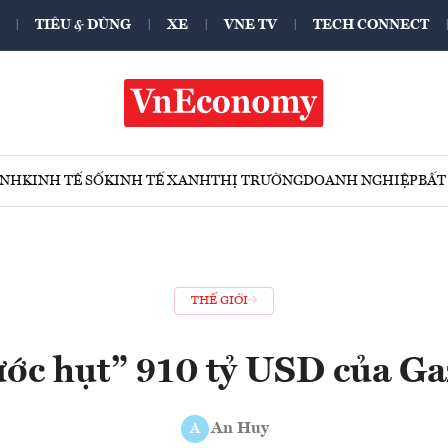
TIÊU & DÙNG
XE
VNE TV
TECH CONNECT
ÍNH
KINH TẾ SỐ
KINH TẾ XANH
THỊ TRƯỜNG
DOANH NGHIỆP
BẤT
THẾ GIỚI
ước hụt” 910 tỷ USD của G
An Huy
A