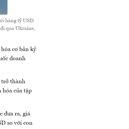
với hàng tỷ USD
 đi qua Ukraine,
g hóa cơ bản kỷ
quốc doanh
 trở thành
n hóa của tập
 đưa ra, giá
SD so với con