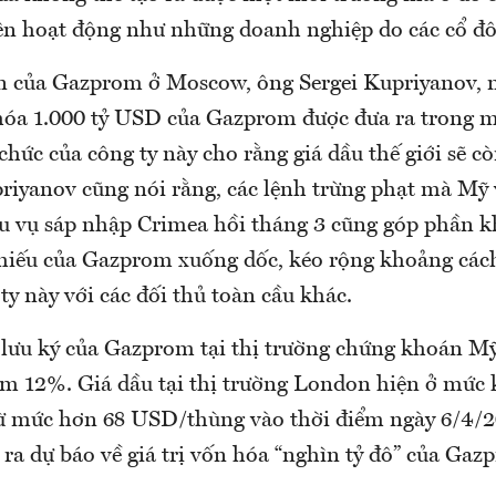
n hoạt động như những doanh nghiệp do các cổ đô
n của Gazprom ở Moscow, ông Sergei Kupriyanov, n
óa 1.000 tỷ USD của Gazprom được đưa ra trong m
 chức của công ty này cho rằng giá dầu thế giới sẽ cò
riyanov cũng nói rằng, các lệnh trừng phạt mà Mỹ
au vụ sáp nhập Crimea hồi tháng 3 cũng góp phần 
phiếu của Gazprom xuống dốc, kéo rộng khoảng cách 
ty này với các đối thủ toàn cầu khác.
 lưu ký của Gazprom tại thị trường chứng khoán M
ảm 12%. Giá dầu tại thị trường London hiện ở mức
ừ mức hơn 68 USD/thùng vào thời điểm ngày 6/4/2
ra dự báo về giá trị vốn hóa “nghìn tỷ đô” của Gaz