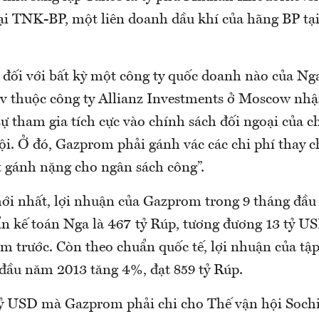
ại TNK-BP, một liên doanh dầu khí của hãng BP tại
 đối với bất kỳ một công ty quốc doanh nào của Nga
v thuộc công ty Allianz Investments ở Moscow nhậ
ự tham gia tích cực vào chính sách đối ngoại của c
hội. Ở đó, Gazprom phải gánh vác các chi phí thay 
t gánh nặng cho ngân sách công”.
mới nhất, lợi nhuận của Gazprom trong 9 tháng đầ
ẩn kế toán Nga là 467 tỷ Rúp, tương đương 13 tỷ U
ăm trước. Còn theo chuẩn quốc tế, lợi nhuận của tậ
 đầu năm 2013 tăng 4%, đạt 859 tỷ Rúp.
 tỷ USD mà Gazprom phải chi cho Thế vận hội Sochi