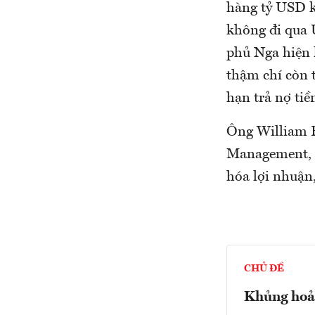
hàng tỷ USD k
không đi qua 
phủ Nga hiện 
thậm chí còn 
hạn trả nợ tiề
Ông William B
Management, n
hóa lợi nhuận,
CHỦ ĐỀ
Khủng hoản