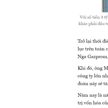
Với số tiền 3 
khác phải đầu t
Trở lại thời đ
lục trên toàn
Nga Gazprom, 
Khi đó, ông M
công ty lớn nh
đoàn này sẽ t
Năm nay là nă
trị vốn hóa củ