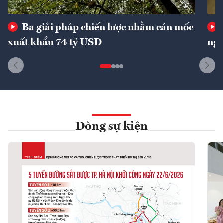
Ba giải pháp chiến lược nhằm cán mốc
xuất khẩu 74 tỷ USD
ngu
Dòng sự kiện