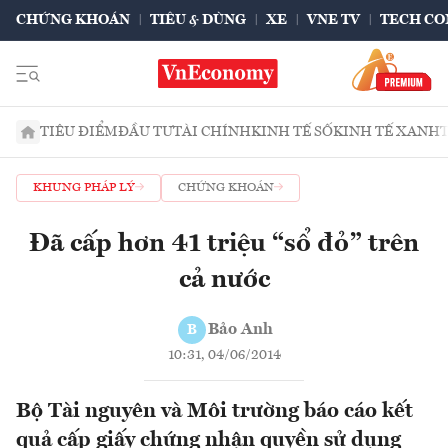
CHỨNG KHOÁN
TIÊU & DÙNG
XE
VNE TV
TECH CO
TIÊU ĐIỂM
ĐẦU TƯ
TÀI CHÍNH
KINH TẾ SỐ
KINH TẾ XANH
KHUNG PHÁP LÝ
CHỨNG KHOÁN
Đã cấp hơn 41 triệu “sổ đỏ” trên
cả nước
Bảo Anh
B
10:31, 04/06/2014
Bộ Tài nguyên và Môi trường báo cáo kết
quả cấp giấy chứng nhận quyền sử dụng