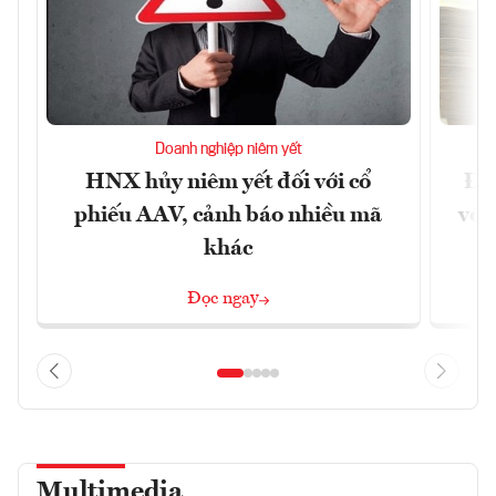
Doanh nghiệp niêm yết
HNX hủy niêm yết đối với cổ
Đề 
phiếu AAV, cảnh báo nhiều mã
với
khác
Đọc ngay
Multimedia