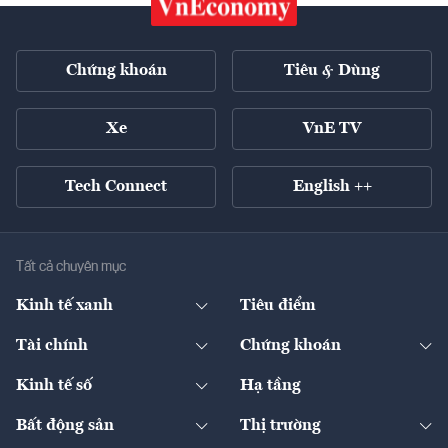
Chứng khoán
Tiêu & Dùng
Xe
VnE TV
Tech Connect
English ++
Tất cả chuyên mục
Kinh tế xanh
Tiêu điểm
Chuyển động xanh
Tài chính
Chứng khoán
Pháp lý
Ngân hàng
Doanh nghiệp niêm yết
Kinh tế số
Hạ tầng
Thương hiệu xanh
Thị trường vốn
Thị trường
Sản phẩm - Thị trường
Bất động sản
Thị trường
Diễn đàn
Thuế
Đầu tư