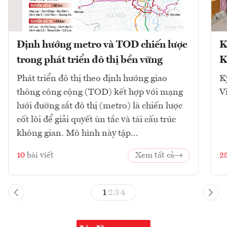
Định hướng metro và TOD chiến lược
K
trong phát triển đô thị bền vững
K
Phát triển đô thị theo định hướng giao
K
thông công cộng (TOD) kết hợp với mạng
V
lưới đường sắt đô thị (metro) là chiến lược
cốt lõi để giải quyết ùn tắc và tái cấu trúc
không gian. Mô hình này tập...
10
bài viết
Xem tất cả
2
1
2
3
4