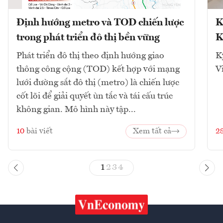
Định hướng metro và TOD chiến lược
K
trong phát triển đô thị bền vững
K
Phát triển đô thị theo định hướng giao
K
thông công cộng (TOD) kết hợp với mạng
V
lưới đường sắt đô thị (metro) là chiến lược
cốt lõi để giải quyết ùn tắc và tái cấu trúc
không gian. Mô hình này tập...
10
bài viết
Xem tất cả
2
1
2
3
4