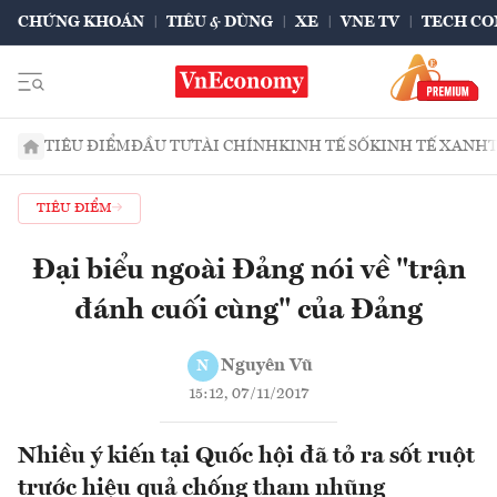
CHỨNG KHOÁN
TIÊU & DÙNG
XE
VNE TV
TECH CO
TIÊU ĐIỂM
ĐẦU TƯ
TÀI CHÍNH
KINH TẾ SỐ
KINH TẾ XANH
TIÊU ĐIỂM
Đại biểu ngoài Đảng nói về "trận
đánh cuối cùng" của Đảng
Nguyên Vũ
N
15:12, 07/11/2017
Nhiều ý kiến tại Quốc hội đã tỏ ra sốt ruột
trước hiệu quả chống tham nhũng