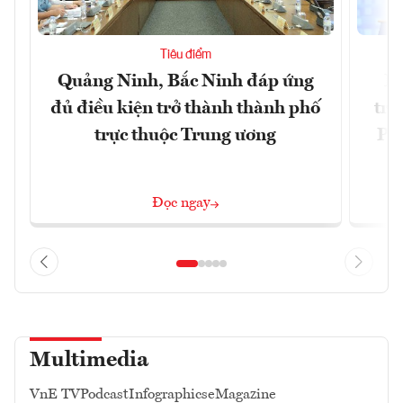
Tiêu điểm
Quảng Ninh, Bắc Ninh đáp ứng
Ph
đủ điều kiện trở thành thành phố
trự
trực thuộc Trung ương
Phi
Đ
Đọc ngay
Multimedia
VnE TV
Podcast
Infographics
eMagazine