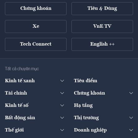
Chứng khoán
Tiêu & Dùng
Xe
VnE TV
Tech Connect
English ++
Tất cả chuyên mục
Kinh tế xanh
Tiêu điểm
Chuyển động xanh
Tài chính
Chứng khoán
Pháp lý
Ngân hàng
Doanh nghiệp niêm yết
Kinh tế số
Hạ tầng
Thương hiệu xanh
Thị trường vốn
Thị trường
Sản phẩm - Thị trường
Bất động sản
Thị trường
Diễn đàn
Thuế
Đầu tư
Tài sản số
Chính sách
Xuất nhập khẩu
Thế giới
Doanh nghiệp
Bảo hiểm
Quốc tế
Dịch vụ số
Thị trường
Khung pháp lý