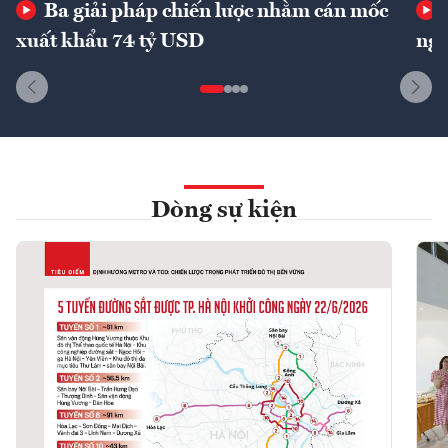
Ba giải pháp chiến lược nhằm cán mốc
xuất khẩu 74 tỷ USD
ngu
Dòng sự kiện