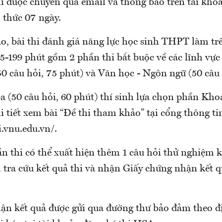
i được chuyển qua email và thông báo trên tài khoả
 thức 07 ngày.
o, bài thi đánh giá năng lực học sinh THPT làm tr
95-199 phút gồm 2 phần thi bắt buộc về các lĩnh vự
(50 câu hỏi, 75 phút) và Văn học - Ngôn ngữ (50 câu 
a (50 câu hỏi, 60 phút) thí sinh lựa chọn phần Kh
 tiết xem bài “Đề thi tham khảo” tại cổng thông ti
.vnu.edu.vn/.
n thi có thể xuất hiện thêm 1 câu hỏi thử nghiệm 
 tra cứu kết quả thi và nhận Giấy chứng nhận kết q
ận kết quả được gửi qua đường thư bảo đảm theo đị