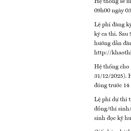
Hệ thống sẽ mở
09h00 ngày 03
Lệ phí đăng ký
ký ca thi. Sau 
hướng dẫn đăng
http://khaothi
Hệ thống cho p
31/12/2025). H
đóng trước 14 
Lệ phí dự thi 
đồng/thí sinh/
sinh đọc kỹ hư