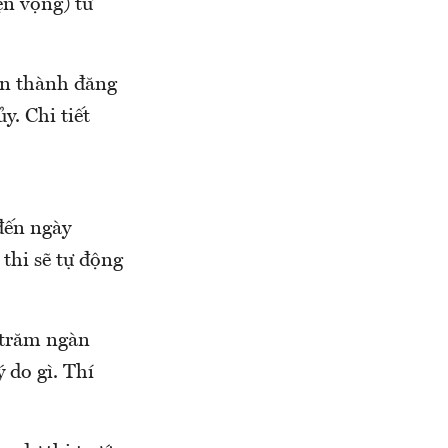
ện vọng) từ
oàn thành đăng
y. Chi tiết
đến ngày
 thi sẽ tự động
u trăm ngàn
 do gì. Thí