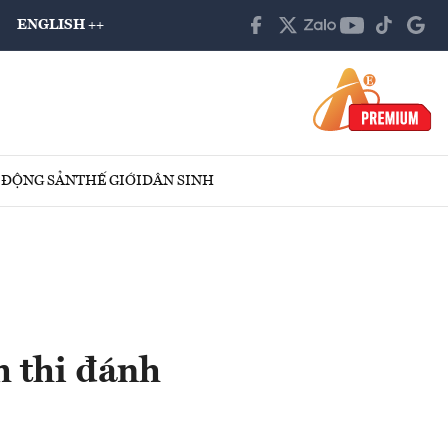
ENGLISH ++
 ĐỘNG SẢN
THẾ GIỚI
DÂN SINH
h thi đánh