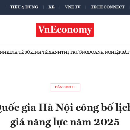
TIÊU & DÙNG
XE
VNE TV
TECH CONNECT
ÍNH
KINH TẾ SỐ
KINH TẾ XANH
THỊ TRƯỜNG
DOANH NGHIỆP
BẤT
DÂN SINH
uốc gia Hà Nội công bố lịc
giá năng lực năm 2025