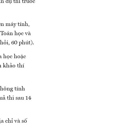
n dự thi trước
ên máy tính,
c Toán học và
hỏi, 60 phút).
oa học hoặc
n khảo thí
không tính
uả thi sau 14
a chỉ và số