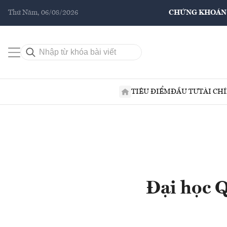
Thứ Năm, 06/08/2026
CHỨNG KHOÁN
TIÊU ĐIỂM
ĐẦU TƯ
TÀI CH
Đại học Q