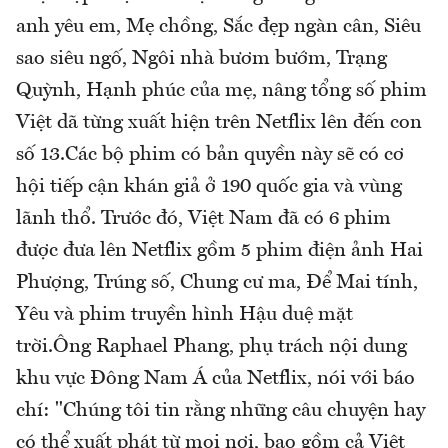
anh yêu em, Mẹ chồng, Sắc đẹp ngàn cân, Siêu
sao siêu ngố, Ngôi nhà bươm bướm, Trạng
Quỳnh, Hạnh phúc của mẹ, nâng tổng số phim
Việt dã từng xuất hiện trên Netflix lên đến con
số 13.Các bộ phim có bản quyền này sẽ có cơ
hội tiếp cận khán giả ở 190 quốc gia và vùng
lãnh thổ. Trước đó, Việt Nam đã có 6 phim
được đưa lên Netflix gồm 5 phim điện ảnh Hai
Phượng, Trúng số, Chung cư ma, Để Mai tính,
Yêu và phim truyền hình Hậu duệ mặt
trời.Ông Raphael Phang, phụ trách nội dung
khu vực Đông Nam Á của Netflix, nói với báo
chí: "Chúng tôi tin rằng những câu chuyện hay
có thể xuất phát từ mọi nơi, bao gồm cả Việt