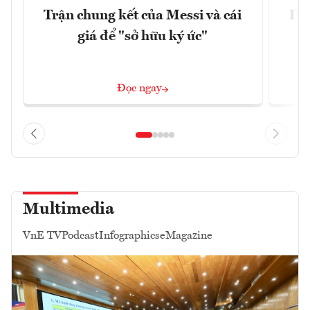
Trận chung kết của Messi và cái
Dòn
giá để "sở hữu ký ức"
F
Đọc ngay
Multimedia
VnE TV
Podcast
Infographics
eMagazine