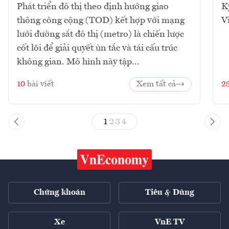
Phát triển đô thị theo định hướng giao
K
thông công cộng (TOD) kết hợp với mạng
V
lưới đường sắt đô thị (metro) là chiến lược
cốt lõi để giải quyết ùn tắc và tái cấu trúc
không gian. Mô hình này tập...
10
bài viết
Xem tất cả
2
1
2
3
4
Chứng khoán
Tiêu & Dùng
Xe
VnE TV