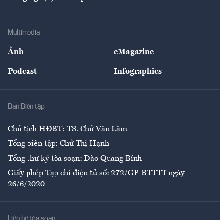
Tư vấn
Nông sản
Doanh nhân
Tư vấn Tiêu & Dùng
Infographics
Hạ tầng
Sức khỏe
Khung pháp lý
Doanh nghiệp
Địa phương
Thị trường
Bảo hiểm
Multimedia
Sự kiện
Nhân lực
Ảnh
eMagazine
Đẹp +
An sinh
Podcast
Infographics
Giải trí
Y tế
Nhà
Ban Biên tập
Ẩm thực
Chủ tịch HĐBT: TS. Chử Văn Lâm
Tổng biên tập: Chử Thị Hạnh
Tổng thư ký tòa soạn: Đào Quang Bính
Giấy phép Tạp chí điện tử số: 272/GP-BTTTT ngày
26/6/2020
Liên hệ tòa soạn