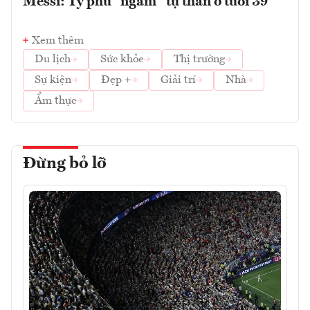
Messi: Tỷ phú “ngầm” tự thân ở tuổi 39
Xem thêm
Du lịch
Sức khỏe
Thị trường
Sự kiện
Đẹp +
Giải trí
Nhà
Ẩm thực
Đừng bỏ lỡ