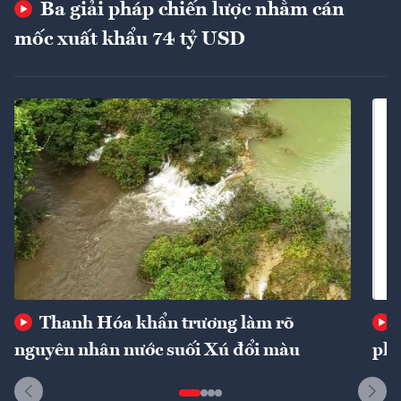
Ba giải pháp chiến lược nhằm cán
mốc xuất khẩu 74 tỷ USD
Thanh Hóa khẩn trương làm rõ
nguyên nhân nước suối Xú đổi màu
phí