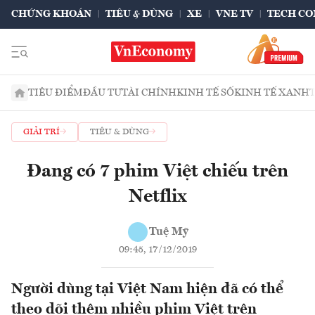
CHỨNG KHOÁN
TIÊU & DÙNG
XE
VNE TV
TECH CO
TIÊU ĐIỂM
ĐẦU TƯ
TÀI CHÍNH
KINH TẾ SỐ
KINH TẾ XANH
GIẢI TRÍ
TIÊU & DÙNG
Đang có 7 phim Việt chiếu trên
Netflix
Tuệ Mỹ
09:45, 17/12/2019
Người dùng tại Việt Nam hiện đã có thể
theo dõi thêm nhiều phim Việt trên