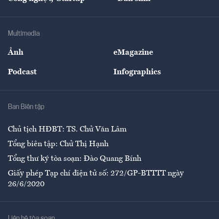
Tư vấn
Nông sản
Doanh nhân
Tư vấn Tiêu & Dùng
Infographics
Hạ tầng
Sức khỏe
Khung pháp lý
Doanh nghiệp
Địa phương
Thị trường
Bảo hiểm
Multimedia
Sự kiện
Nhân lực
Ảnh
eMagazine
Đẹp +
An sinh
Podcast
Infographics
Giải trí
Y tế
Nhà
Ban Biên tập
Ẩm thực
Chủ tịch HĐBT: TS. Chử Văn Lâm
Tổng biên tập: Chử Thị Hạnh
Tổng thư ký tòa soạn: Đào Quang Bính
Giấy phép Tạp chí điện tử số: 272/GP-BTTTT ngày
26/6/2020
Liên hệ tòa soạn