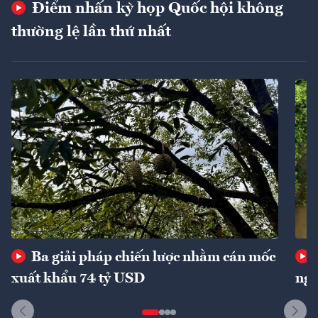
Điểm nhấn kỳ họp Quốc hội không
thường lệ lần thứ nhất
Ba giải pháp chiến lược nhằm cán mốc
xuất khẩu 74 tỷ USD
ngu