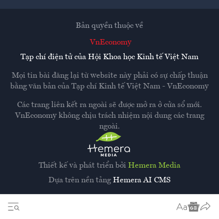
Bản quyền thuộc về
VnEconomy
Tạp chí điện tử của Hội Khoa học Kinh tế Việt Nam
Mọi tin bài đăng lại từ website này phải có sự chấp thuận
bằng văn bản của
Tạp chí Kinh tế Việt Nam - VnEconomy
Các trang liên kết ra ngoài sẽ được mở ra ở cửa sổ mới.
VnEconomy không chịu trách nhiệm nội dung các trang
ngoài.
Thiết kế và phát triển bởi
Hemera Media
Dựa trên nền tảng
Hemera AI CMS