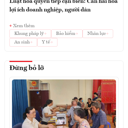
Luật hóa quyền tiếp cận biển: Cần hài hòa
lợi ích doanh nghiệp, người dân
Xem thêm
Khung pháp lý
Bảo hiểm
Nhân lực
An sinh
Y tế
Đừng bỏ lỡ