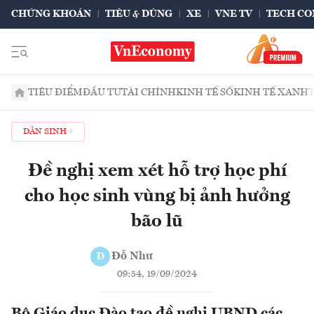
CHỨNG KHOÁN
TIÊU & DÙNG
XE
VNE TV
TECH CO
TIÊU ĐIỂM
ĐẦU TƯ
TÀI CHÍNH
KINH TẾ SỐ
KINH TẾ XANH
DÂN SINH
Đề nghị xem xét hỗ trợ học phí
cho học sinh vùng bị ảnh hưởng
bão lũ
Đỗ Như
Đ
09:54, 19/09/2024
Bộ Giáo dục Đào tạo đề nghị UBND các