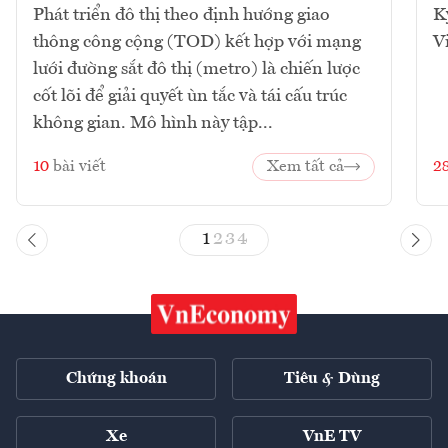
Phát triển đô thị theo định hướng giao
K
thông công cộng (TOD) kết hợp với mạng
V
lưới đường sắt đô thị (metro) là chiến lược
cốt lõi để giải quyết ùn tắc và tái cấu trúc
không gian. Mô hình này tập...
10
bài viết
Xem tất cả
2
1
2
3
4
Chứng khoán
Tiêu & Dùng
Xe
VnE TV