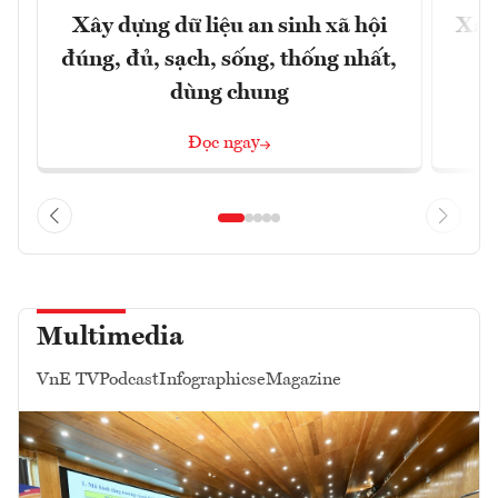
Xây dựng dữ liệu an sinh xã hội
Xây
đúng, đủ, sạch, sống, thống nhất,
dùng chung
Đọc ngay
Multimedia
VnE TV
Podcast
Infographics
eMagazine