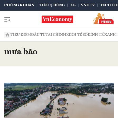
CHỨNG KHOÁN
TIÊU & DÙNG
XE
VNE TV
TECH CO
TIÊU ĐIỂM
ĐẦU TƯ
TÀI CHÍNH
KINH TẾ SỐ
KINH TẾ XANH
mưa bão