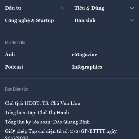
Dự án
Công nghiệp
Chuyển động 24h
Đối thoại
The Guide
Video
Đầu tư
Tiêu & Dùng
Quản trị số
Cafe BĐS
Thị trường
Kinh doanh
Kết nối
Tạp chí kinh tế Việt Nam
eMagazine
Nhà đầu tư
Du lịch
Công nghệ & Startup
Dân sinh
Tư vấn
Nông sản
Doanh nhân
Tư vấn Tiêu & Dùng
Infographics
Hạ tầng
Sức khỏe
Khung pháp lý
Doanh nghiệp
Địa phương
Thị trường
Bảo hiểm
Multimedia
Sự kiện
Nhân lực
Ảnh
eMagazine
Đẹp +
An sinh
Podcast
Infographics
Giải trí
Y tế
Nhà
Ban Biên tập
Ẩm thực
Chủ tịch HĐBT: TS. Chử Văn Lâm
Tổng biên tập: Chử Thị Hạnh
Tổng thư ký tòa soạn: Đào Quang Bính
Giấy phép Tạp chí điện tử số: 272/GP-BTTTT ngày
26/6/2020