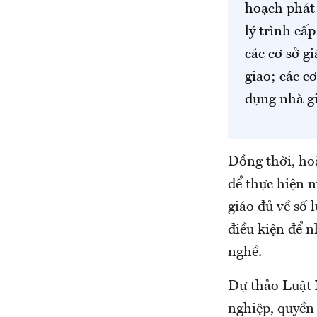
hoạch phát 
lý trình cấ
các cơ sở g
giao; các c
dụng nhà g
Đồng thời, ho
để thực hiện m
giáo đủ về số 
điều kiện để n
nghề.
Dự thảo Luật 
nghiệp, quyền