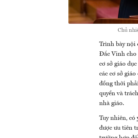
Chủ nhi
Trình bày nội
Đắc Vinh cho 
cơ sở giáo dục
các cơ sở giáo
đồng thời phải
quyền và trác
nhà giáo.
Tuy nhiên, có 
được ưu tiên t