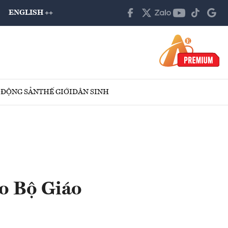
ENGLISH ++
 ĐỘNG SẢN
THẾ GIỚI
DÂN SINH
ho Bộ Giáo