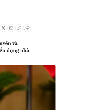
quyền và
yển dụng nhà