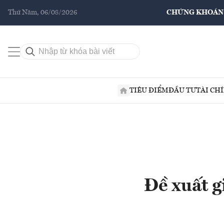
Thứ Năm, 06/08/2026
CHỨNG KHOÁN
TIÊU ĐIỂM
ĐẦU TƯ
TÀI CH
Đề xuất g