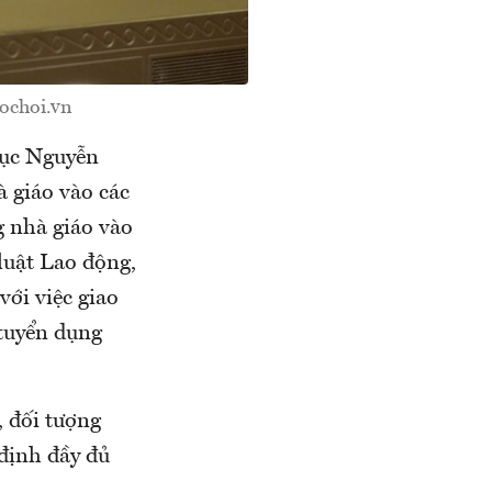
ochoi.vn
dục Nguyễn
 giáo vào các
g nhà giáo vào
 luật Lao động,
với việc giao
 tuyển dụng
, đối tượng
 định đầy đủ