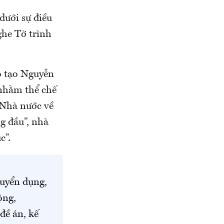
dưới sự điều
he Tờ trình
o tạo Nguyễn
 nhằm thể chế
 Nhà nước về
ng đầu”, nhà
c”.
tuyển dụng,
ộng,
đề án, kế