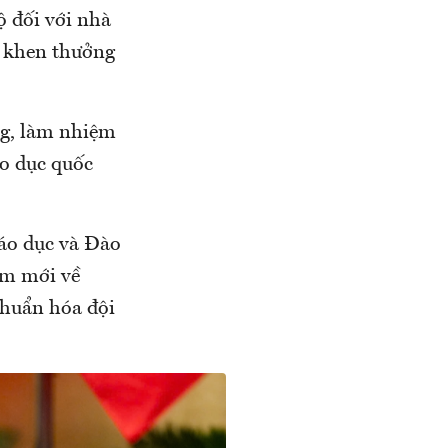
ộ đối với nhà
h, khen thưởng
ng, làm nhiệm
áo dục quốc
iáo dục và Đào
ểm mới về
chuẩn hóa đội