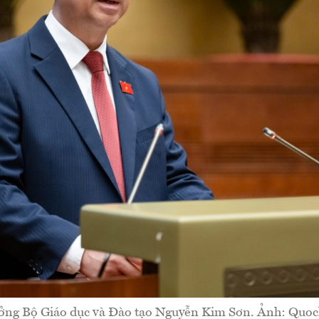
ởng Bộ Giáo dục và Đào tạo Nguyễn Kim Sơn. Ảnh: Quoc