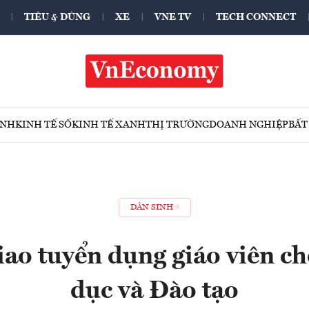
TIÊU & DÙNG
XE
VNE TV
TECH CONNECT
ÍNH
KINH TẾ SỐ
KINH TẾ XANH
THỊ TRƯỜNG
DOANH NGHIỆP
BẤT
DÂN SINH
iao tuyển dụng giáo viên c
dục và Đào tạo