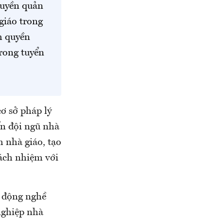
quyền quản
giáo trong
m quyền
trong tuyển
ơ sở pháp lý
ển đội ngũ nhà
h nhà giáo, tạo
rách nhiệm với
t động nghề
nghiệp nhà