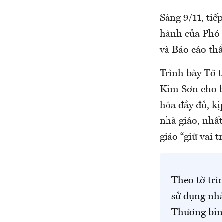
Sáng 9/11, tiế
hành của Phó 
và Báo cáo thẩ
Trình bày Tờ 
Kim Sơn cho b
hóa đầy đủ, kị
nhà giáo, nh
giáo “giữ vai 
Theo tờ trì
sử dụng nhà
Thương binh