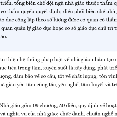
triển, tổng biên chế đội ngũ nhà giáo thuộc thẩm 
p có thẩm quyền quyết định; điều phối biên chế nhà 
iáo dục công lập theo số lượng được cơ quan có thẩ
ơ quan quản lý giáo dục hoặc cơ sở giáo dục chủ trì 
iáo.
àn thiện hệ thống pháp luật về nhà giáo nhằm tạo c
ục tiêu trọng tâm, xuyên suốt là xây dựng, phát tri
lượng, đảm bảo về cơ cấu, tốt về chất lượng; tôn vin
hà giáo yên tâm công tác, yêu nghề, tâm huyết và t
Nhà giáo gồm 09 chương, 50 điều, quy định về hoạ
 và nghĩa vụ của nhà giáo; chức danh, chuẩn nghề 