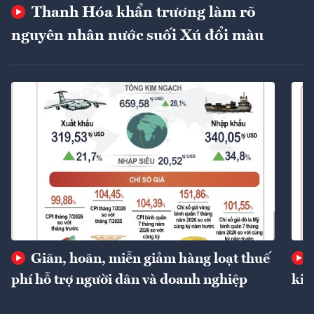
Thanh Hóa khẩn trương làm rõ
nguyên nhân nước suối Xú đổi màu
Giãn, hoãn, miễn giảm hàng loạt thuế
phí hỗ trợ người dân và doanh nghiệp
kin