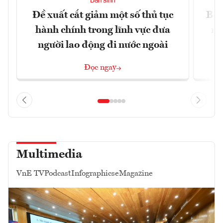
Dân sinh
Đề xuất cắt giảm một số thủ tục
Bộ 
hành chính trong lĩnh vực đưa
ng
người lao động đi nước ngoài
Đọc ngay
Multimedia
VnE TV
Podcast
Infographics
eMagazine