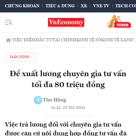
CHỨNG KHOÁN
TIÊU & DÙNG
XE
VNE TV
TECH CO
TIÊU ĐIỂM
ĐẦU TƯ
TÀI CHÍNH
KINH TẾ SỐ
KINH TẾ XANH
DÂN SINH
Đề xuất lương chuyên gia tư vấn
tối đa 80 triệu đồng
Thu Hằng
T
11:13, 27/03/2025
Việc trả lương đối với chuyên gia tư vấn
được căn cứ nội dung hợp đồng tư vấn đã