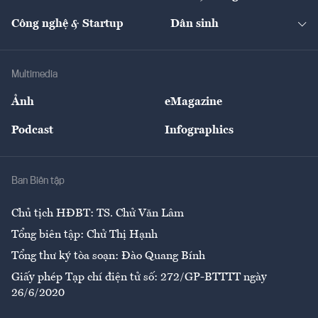
Cafe BĐS
Thị trường
Kinh doanh
Kết nối
Tạp chí kinh tế Việt Nam
eMagazine
Nhà đầu tư
Du lịch
Công nghệ & Startup
Dân sinh
Tư vấn
Nông sản
Doanh nhân
Tư vấn Tiêu & Dùng
Infographics
Hạ tầng
Sức khỏe
Khung pháp lý
Doanh nghiệp
Địa phương
Thị trường
Bảo hiểm
Multimedia
Sự kiện
Nhân lực
Ảnh
eMagazine
Đẹp +
An sinh
Podcast
Infographics
Giải trí
Y tế
Nhà
Ban Biên tập
Ẩm thực
Chủ tịch HĐBT: TS. Chử Văn Lâm
Tổng biên tập: Chử Thị Hạnh
Tổng thư ký tòa soạn: Đào Quang Bính
Giấy phép Tạp chí điện tử số: 272/GP-BTTTT ngày
26/6/2020