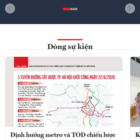
Dòng sự kiện
Định hướng metro và TOD chiến lược
K