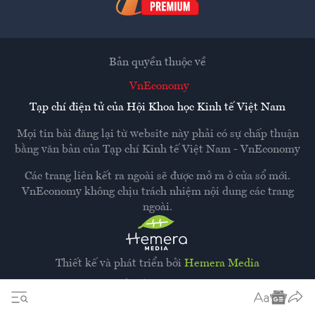
Bản quyền thuộc về
VnEconomy
Tạp chí điện tử của Hội Khoa học Kinh tế Việt Nam
Mọi tin bài đăng lại từ website này phải có sự chấp thuận
bằng văn bản của
Tạp chí Kinh tế Việt Nam - VnEconomy
Các trang liên kết ra ngoài sẽ được mở ra ở cửa sổ mới.
VnEconomy không chịu trách nhiệm nội dung các trang
ngoài.
Thiết kế và phát triển bởi
Hemera Media
Dựa trên nền tảng
Hemera AI CMS