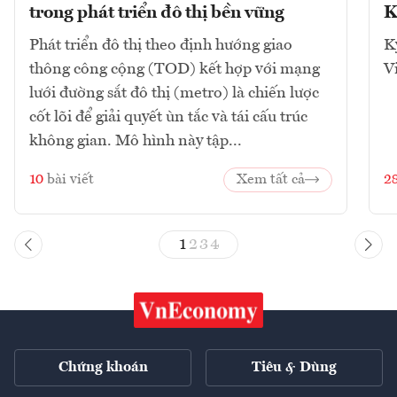
trong phát triển đô thị bền vững
K
Phát triển đô thị theo định hướng giao
K
thông công cộng (TOD) kết hợp với mạng
V
lưới đường sắt đô thị (metro) là chiến lược
cốt lõi để giải quyết ùn tắc và tái cấu trúc
không gian. Mô hình này tập...
10
bài viết
Xem tất cả
2
1
2
3
4
Chứng khoán
Tiêu & Dùng