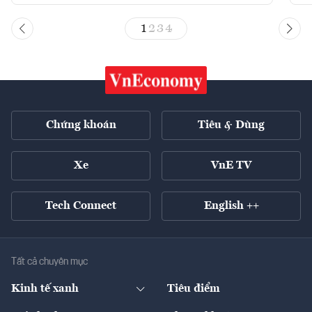
1
2
3
4
Chứng khoán
Tiêu & Dùng
Xe
VnE TV
Tech Connect
English ++
Tất cả chuyên mục
Kinh tế xanh
Tiêu điểm
Chuyển động xanh