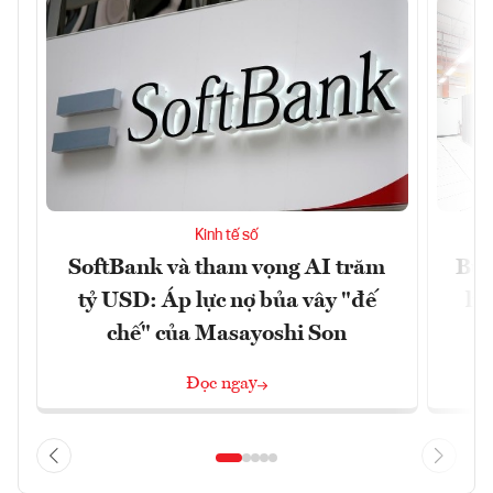
Kinh tế số
SoftBank và tham vọng AI trăm
Bùn
tỷ USD: Áp lực nợ bủa vây "đế
li
chế" của Masayoshi Son
Đọc ngay