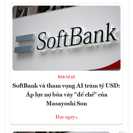
Kinh tế số
SoftBank và tham vọng AI trăm tỷ USD:
Áp lực nợ bủa vây "đế chế" của
Masayoshi Son
Đọc ngay