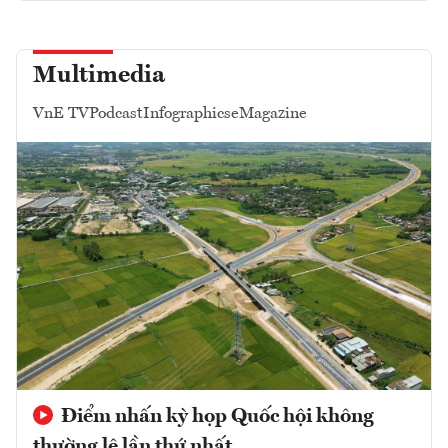
Multimedia
VnE TV
Podcast
Infographics
eMagazine
Điểm nhấn kỳ họp Quốc hội không
thường lệ lần thứ nhất