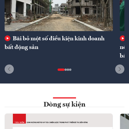
Bãi bỏ một số điều kiện kinh doanh
bất động sản
nôn
bất
Dòng sự kiện