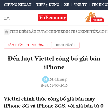
CHỨNG KHOÁN
TIÊU & DÙNG
XE
VNE TV
TECH CO
TIÊU ĐIỂM
ĐẦU TƯ
TÀI CHÍNH
KINH TẾ SỐ
KINH TẾ XANH
SẢN PHẨM - THỊ TRƯỜNG
KINH TẾ SỐ
Đến lượt Viettel công bố giá bán
iPhone
M.Chung
M
19:18, 24/03/2010
Viettel chính thức công bố giá bán máy
iPhone 3G và iPhone 3GS, với giá bán từ 0