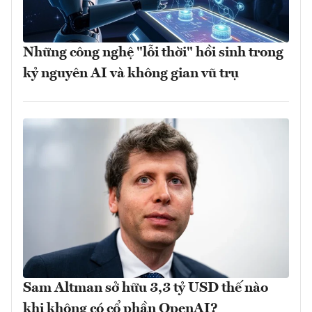
Những công nghệ "lỗi thời" hồi sinh trong
kỷ nguyên AI và không gian vũ trụ
Sam Altman sở hữu 3,3 tỷ USD thế nào
khi không có cổ phần OpenAI?