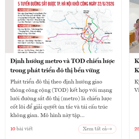
Định hướng metro và TOD chiến lược
K
trong phát triển đô thị bền vững
K
Phát triển đô thị theo định hướng giao
K
thông công cộng (TOD) kết hợp với mạng
V
lưới đường sắt đô thị (metro) là chiến lược
cốt lõi để giải quyết ùn tắc và tái cấu trúc
không gian. Mô hình này tập...
10
bài viết
Xem tất cả
2