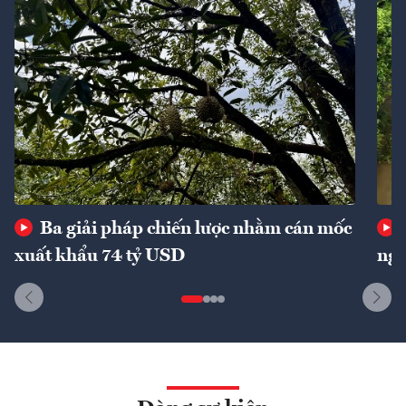
Ba giải pháp chiến lược nhằm cán mốc
xuất khẩu 74 tỷ USD
ngu