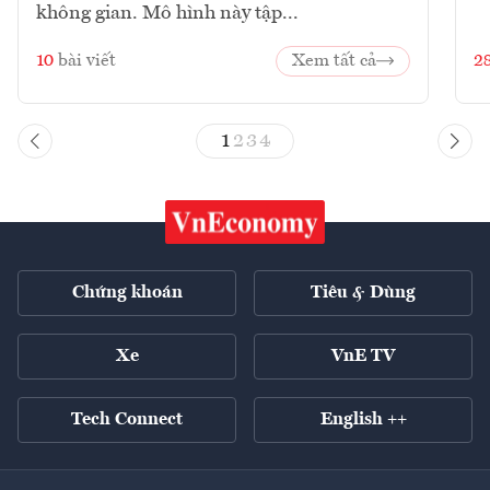
không gian. Mô hình này tập...
10
bài viết
Xem tất cả
2
1
2
3
4
Chứng khoán
Tiêu & Dùng
Xe
VnE TV
Tech Connect
English ++