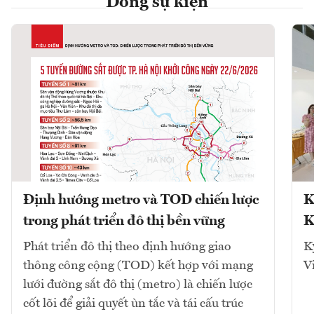
Dòng sự kiện
Định hướng metro và TOD chiến lược
K
trong phát triển đô thị bền vững
K
Phát triển đô thị theo định hướng giao
K
thông công cộng (TOD) kết hợp với mạng
V
lưới đường sắt đô thị (metro) là chiến lược
cốt lõi để giải quyết ùn tắc và tái cấu trúc