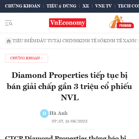
CHỨNG KHOÁN
TIÊU & DÙNG
XE
VNE TV
TECH CO
TIÊU ĐIỂM
ĐẦU TƯ
TÀI CHÍNH
KINH TẾ SỐ
KINH TẾ XANH
CHỨNG KHOÁN
Diamond Properties tiếp tục bị
bán giải chấp gần 3 triệu cổ phiếu
NVL
Hà Anh
H
07:37, 15/06/2023
CTCP Diamond Properties thông báo bị