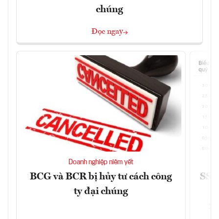
chúng
Đọc ngay
Doanh nghiệp niêm yết
BCG và BCR bị hủy tư cách công
SSI 
ty đại chúng
2/