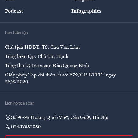
Đẹp +
An sinh
Podcast
Infographics
Giải trí
Y tế
Nhà
Ban Biên tập
Ẩm thực
Chủ tịch HĐBT: TS. Chử Văn Lâm
Tổng biên tập: Chử Thị Hạnh
Tổng thư ký tòa soạn: Đào Quang Bính
Giấy phép Tạp chí điện tử số: 272/GP-BTTTT ngày
26/6/2020
Liên hệ tòa soạn
Số 96-98 Hoàng Quốc Việt, Cầu Giấy, Hà Nội
02437552050