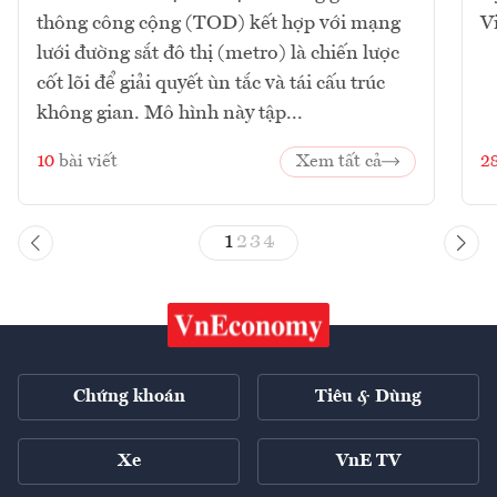
thông công cộng (TOD) kết hợp với mạng
V
lưới đường sắt đô thị (metro) là chiến lược
cốt lõi để giải quyết ùn tắc và tái cấu trúc
không gian. Mô hình này tập...
10
bài viết
Xem tất cả
2
1
2
3
4
Chứng khoán
Tiêu & Dùng
Xe
VnE TV