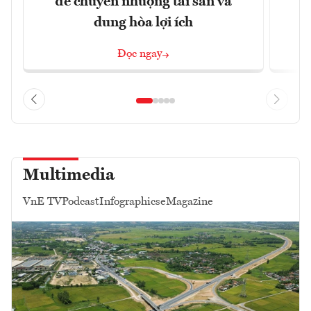
đề chuyển nhượng tài sản và
dung hòa lợi ích
Đọc ngay
Multimedia
VnE TV
Podcast
Infographics
eMagazine