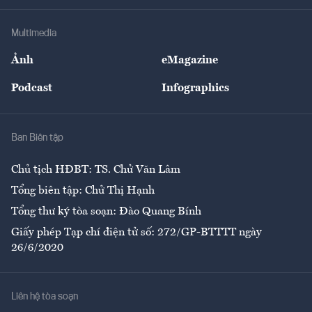
Khung pháp lý
Doanh nghiệp
Địa phương
Thị trường
Bảo hiểm
Multimedia
Sự kiện
Nhân lực
Ảnh
eMagazine
Đẹp +
An sinh
Podcast
Infographics
Giải trí
Y tế
Nhà
Ban Biên tập
Ẩm thực
Chủ tịch HĐBT: TS. Chử Văn Lâm
Tổng biên tập: Chử Thị Hạnh
Tổng thư ký tòa soạn: Đào Quang Bính
Giấy phép Tạp chí điện tử số: 272/GP-BTTTT ngày
26/6/2020
Liên hệ tòa soạn