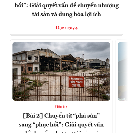
hồi”: Giải quyết vấn đề chuyển nhượng
tài sản và dung hòa lợi ích
Đọc ngay
Đầu tư
[Bài 2] Chuyển từ “phá sản”
K
sang “phục hồi”: Giải quyết vấn