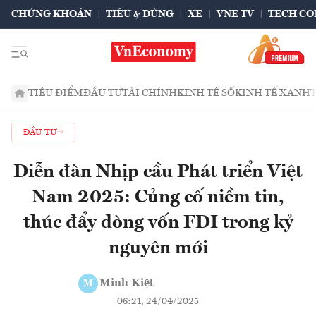
CHỨNG KHOÁN
TIÊU & DÙNG
XE
VNE TV
TECH CO
TIÊU ĐIỂM
ĐẦU TƯ
TÀI CHÍNH
KINH TẾ SỐ
KINH TẾ XANH
ĐẦU TƯ
Diễn đàn Nhịp cầu Phát triển Việt
Nam 2025: Củng cố niềm tin,
thúc đẩy dòng vốn FDI trong kỷ
nguyên mới​
Minh Kiệt
M
06:21, 24/04/2025