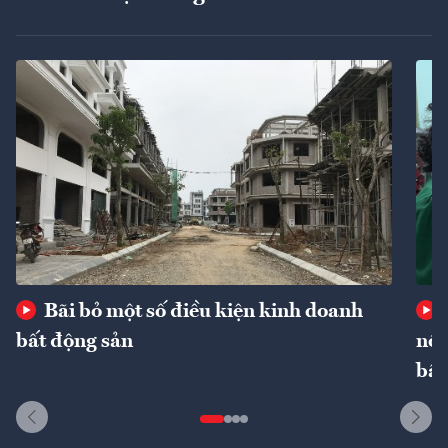
Bãi bỏ một số điều kiện kinh doanh
bất động sản
nôn
bất