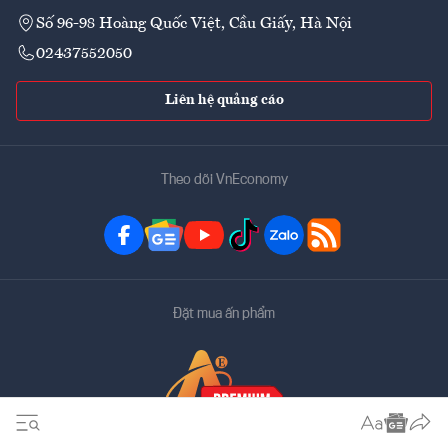
Số 96-98 Hoàng Quốc Việt, Cầu Giấy, Hà Nội
02437552050
Liên hệ quảng cáo
Theo dõi VnEconomy
Đặt mua ấn phẩm