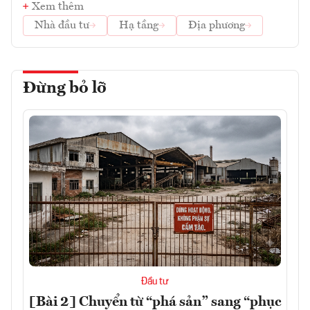
Xem thêm
Nhà đầu tư
Hạ tầng
Địa phương
Đừng bỏ lỡ
Đầu tư
[Bài 2] Chuyển từ “phá sản” sang “phục