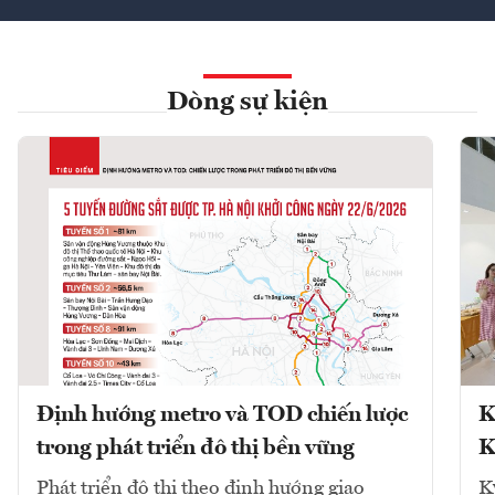
Dòng sự kiện
Định hướng metro và TOD chiến lược
K
trong phát triển đô thị bền vững
K
Phát triển đô thị theo định hướng giao
K